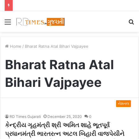
Menu
S
fo
Home
/
Bharat Ratna Atal Bihari Vajpayee
Bharat Ratna Atal
Bihari Vajpayee
નેશનલ
RD Times Gujarati
December 25, 2020
0
કેન્દ્રીય ગૃહમંત્રી શ્રી અમિત શાહે ભૂતપૂર્વ
પ્રધાનમંત્રી ભારતરત્ન અટલ બિહારી વાજપેયીને