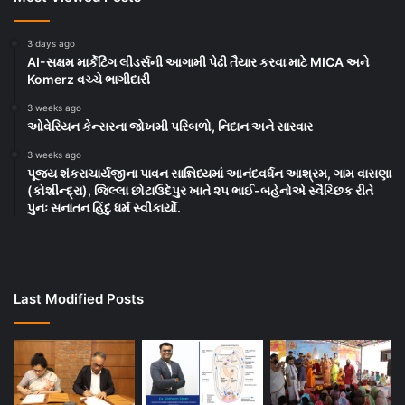
3 days ago
AI-સક્ષમ માર્કેટિંગ લીડર્સની આગામી પેઢી તૈયાર કરવા માટે MICA અને
Komerz વચ્ચે ભાગીદારી
3 weeks ago
ઓવેરિયન કેન્સરના જોખમી પરિબળો, નિદાન અને સારવાર
3 weeks ago
પૂજ્ય શંકરાચાર્યજીના પાવન સાન્નિધ્યમાં આનંદવર્ધન આશ્રમ, ગામ વાસણા
(કોશીન્દ્રા), જિલ્લા છોટાઉદેપુર ખાતે ૨૫ ભાઈ-બહેનોએ સ્વૈચ્છિક રીતે
પુનઃ સનાતન હિંદુ ધર્મ સ્વીકાર્યો.
Last Modified Posts