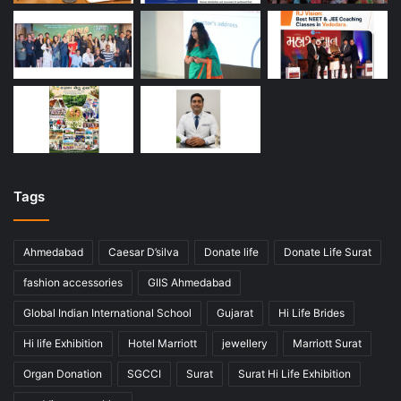
Tags
Ahmedabad
Caesar D’silva
Donate life
Donate Life Surat
fashion accessories
GIIS Ahmedabad
Global Indian International School
Gujarat
Hi Life Brides
Hi life Exhibition
Hotel Marriott
jewellery
Marriott Surat
Organ Donation
SGCCI
Surat
Surat Hi Life Exhibition