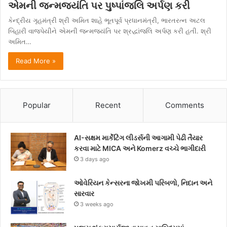
એમની જન્મજયંતિ પર પુષ્પાંજલિ અર્પણ કરી
કેન્દ્રીય ગૃહમંત્રી શ્રી અમિત શાહે ભૂતપૂર્વ પ્રધાનમંત્રી, ભારતરત્ન અટલ
બિહારી વાજપેયીને એમની જન્મજયંતિ પર શ્રદ્ધાંજલિ અર્પણ કરી હતી. શ્રી
અમિત…
Read More »
Popular
Recent
Comments
AI-સક્ષમ માર્કેટિંગ લીડર્સની આગામી પેઢી તૈયાર
કરવા માટે MICA અને Komerz વચ્ચે ભાગીદારી
3 days ago
ઓવેરિયન કેન્સરના જોખમી પરિબળો, નિદાન અને
સારવાર
3 weeks ago