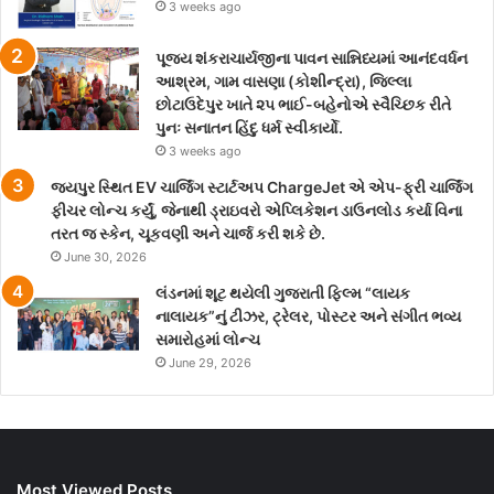
3 weeks ago
પૂજ્ય શંકરાચાર્યજીના પાવન સાન્નિધ્યમાં આનંદવર્ધન
આશ્રમ, ગામ વાસણા (કોશીન્દ્રા), જિલ્લા
છોટાઉદેપુર ખાતે ૨૫ ભાઈ-બહેનોએ સ્વૈચ્છિક રીતે
પુનઃ સનાતન હિંદુ ધર્મ સ્વીકાર્યો.
3 weeks ago
જયપુર સ્થિત EV ચાર્જિંગ સ્ટાર્ટઅપ ChargeJet એ એપ-ફ્રી ચાર્જિંગ
ફીચર લોન્ચ કર્યું, જેનાથી ડ્રાઇવરો એપ્લિકેશન ડાઉનલોડ કર્યા વિના
તરત જ સ્કેન, ચૂકવણી અને ચાર્જ કરી શકે છે.
June 30, 2026
લંડનમાં શૂટ થયેલી ગુજરાતી ફિલ્મ “લાયક
નાલાયક”નું ટીઝર, ટ્રેલર, પોસ્ટર અને સંગીત ભવ્ય
સમારોહમાં લોન્ચ
June 29, 2026
Most Viewed Posts