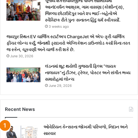
પૂજ્ય શંકરાચાર્યજીના પાવન સાન્નિધ્યમાં
આનંદવર્ધન આશ્રમ, ગામ વાસણા (કોશીન્દ્રા),
જિલ્લા છોટાઉદેપુર ખાતે ૨૫ ભાઈ-બહેનોએ
સ્વૈચ્છિક રીતે પુનઃ સનાતન હિંદુ ધર્મ સ્વીકાર્યો.
3 weeks ago
જયપુર સ્થિત EV ચાર્જિંગ સ્ટાર્ટઅપ ChargeJet એ એપ-ફ્રી ચાર્જિંગ
ફીચર લોન્ચ કર્યું, જેનાથી ડ્રાઇવરો એપ્લિકેશન ડાઉનલોડ કર્યા વિના તરત
જ સ્કેન, ચૂકવણી અને ચાર્જ કરી શકે છે.
June 30, 2026
લંડનમાં શૂટ થયેલી ગુજરાતી ફિલ્મ “લાયક
નાલાયક”નું ટીઝર, ટ્રેલર, પોસ્ટર અને સંગીત ભવ્ય
સમારોહમાં લોન્ચ
June 29, 2026
Recent News
ઓવેરિયન કેન્સરના જોખમી પરિબળો, નિદાન અને
સારવાર