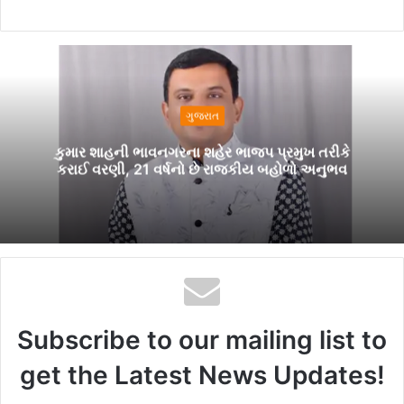
ગુજરાત
કુમાર શાહની ભાવનગરના શહેર ભાજપ પ્રમુખ તરીકે
કરાઈ વરણી, 21 વર્ષનો છે રાજકીય બહોળો અનુભવ
Subscribe to our mailing list to
get the Latest News Updates!