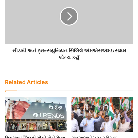
સીડબી અને ટ્રાન્સયુનિયન સિબિલે એમએસએમઇ સક્ષમ
લોન્ચ કર્યું
Related Articles
રિલાયન્સ રિટેલની સૌથી મોટી ચેઇન
રાજ્યવ્યાપી ‘હર ઘર તિરંગા’