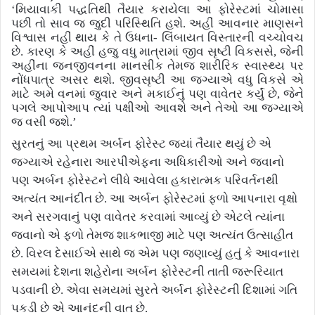
‘
મિયાવાકી પદ્ધતિથી તૈયાર કરાયેલા આ ફોરેસ્ટમાં ચોમાસા
પછી તો સાવ જ જુદી પરિસ્થિતિ હશે. અહીં આવનાર માણસને
વિશ્વાસ નહીં થાય કે તે ઉધના- લિંબાયત વિસ્તારની વચ્ચોવચ
છે. કારણ કે અહીં હજુ વધુ માત્રામાં જીવ સૃષ્ટી વિકસસે
,
જેની
અહીંના જનજીવનના માનસીક તેમજ શારીરિક સ્વાસ્થ્ય પર
નોંધપાત્ર અસર થશે. જીવસૃષ્ટી આ જગ્યાએ વધુ વિકસે એ
માટે અમે વનમાં જુવાર અને મકાઈનું પણ વાવેતર કર્યું છે
,
જેને
પગલે આપોઆપ ત્યાં પક્ષીઓ આવશે અને તેઓ આ જગ્યાએ
જ વસી જશે.
’
સુરતનું આ પ્રથમ અર્બન ફોરેસ્ટ જ્યાં તૈયાર થયું છે એ
જગ્યાએ રહેનારા આરપીએફના અધિકારીઓ અને જવાનો
પણ અર્બન ફોરેસ્ટને લીધે આવેલા હકારાત્મક પરિવર્તનથી
અત્યંત આનંદીત છે. આ અર્બન ફોરેસ્ટમાં ફળો આપનારા વૃક્ષો
અને સરગવાનું પણ વાવેતર કરવામાં આવ્યું છે એટલે ત્યાંના
જવાનો એ ફળો તેમજ શાકભાજી માટે પણ અત્યંત ઉત્સાહીત
છે. વિરલ દેસાઈએ સાથે જ એમ પણ જણાવ્યું હતું કે આવનારા
સમયમાં દેશના શહેરોના અર્બન ફોરેસ્ટની તાતી જરૂરિયાત
પડવાની છે. એવા સમયમાં સુરતે અર્બન ફોરેસ્ટની દિશામાં ગતિ
પકડી છે એ આનંદની વાત છે.