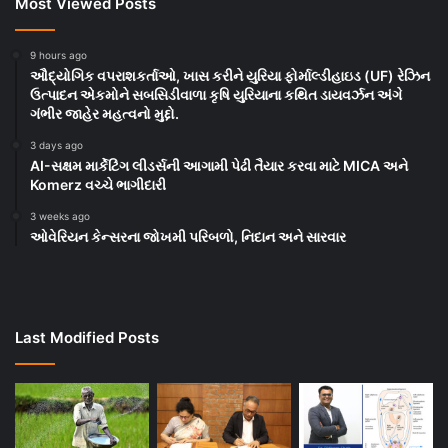
Most Viewed Posts
9 hours ago
ઔદ્યોગિક વપરાશકર્તાઓ, ખાસ કરીને યુરિયા ફોર્માલ્ડીહાઇડ (UF) રેઝિન
ઉત્પાદન એકમોને સબસિડીવાળા કૃષિ યુરિયાના કથિત ડાયવર્ઝન અંગે
ગંભીર જાહેર મહત્વનો મુદ્દો.
3 days ago
AI-સક્ષમ માર્કેટિંગ લીડર્સની આગામી પેઢી તૈયાર કરવા માટે MICA અને
Komerz વચ્ચે ભાગીદારી
3 weeks ago
ઓવેરિયન કેન્સરના જોખમી પરિબળો, નિદાન અને સારવાર
Last Modified Posts