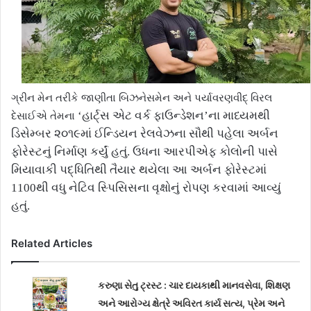
ગ્રીન મેન તરીકે જાણીતા બિઝનેસમેન અને પર્યાવરણવીદ્ વિરલ
દેસાઈએ તેમના
‘
હાર્ટ્સ એટ વર્ક ફાઉન્ડેશન
’
ના માધ્યમથી
ડિસેમ્બર ૨૦૧૯માં ઈન્ડિયન રેલવેઝના સૌથી પહેલા અર્બન
ફોરેસ્ટનું નિર્માણ કર્યું હતું. ઉધના આરપીએફ કોલોની પાસે
મિયાવાકી પદ્ધિતિથી તૈયાર થયેલા આ અર્બન ફોરેસ્ટમાં
1100
થી વધુ નેટિવ સ્પિસિસના વૃક્ષોનું રોપણ કરવામાં આવ્યું
હતું.
Related Articles
કરુણા સેતુ ટ્રસ્ટ : ચાર દાયકાથી માનવસેવા, શિક્ષણ
અને આરોગ્ય ક્ષેત્રે અવિરત કાર્ય સત્ય, પ્રેમ અને