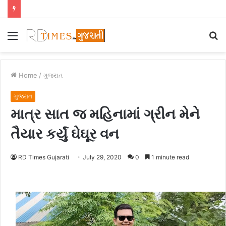
Menu
S
fo
Home
/
ગુજરાત
ગુજરાત
માત્ર સાત જ મહિનામાં ગ્રીન મેને
તૈયાર કર્યું ઘેઘૂર વન
RD Times Gujarati
July 29, 2020
0
1 minute read