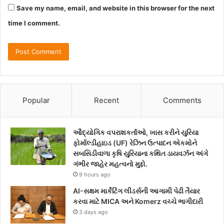
Save my name, email, and website in this browser for the next
time I comment.
Popular
Recent
Comments
ઔદ્યોગિક વપરાશકર્તાઓ, ખાસ કરીને યુરિયા
ફોર્માલ્ડીહાઇડ (UF) રેઝિન ઉત્પાદન એકમોને
સબસિડીવાળા કૃષિ યુરિયાના કથિત ડાયવર્ઝન અંગે
ગંભીર જાહેર મહત્વનો મુદ્દો.
9 hours ago
AI-સક્ષમ માર્કેટિંગ લીડર્સની આગામી પેઢી તૈયાર
કરવા માટે MICA અને Komerz વચ્ચે ભાગીદારી
3 days ago