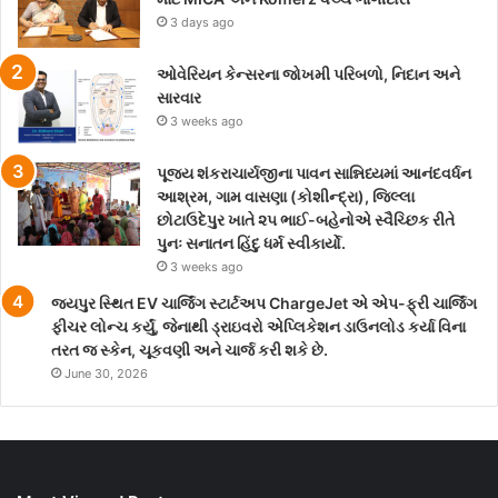
3 days ago
ઓવેરિયન કેન્સરના જોખમી પરિબળો, નિદાન અને
સારવાર
3 weeks ago
પૂજ્ય શંકરાચાર્યજીના પાવન સાન્નિધ્યમાં આનંદવર્ધન
આશ્રમ, ગામ વાસણા (કોશીન્દ્રા), જિલ્લા
છોટાઉદેપુર ખાતે ૨૫ ભાઈ-બહેનોએ સ્વૈચ્છિક રીતે
પુનઃ સનાતન હિંદુ ધર્મ સ્વીકાર્યો.
3 weeks ago
જયપુર સ્થિત EV ચાર્જિંગ સ્ટાર્ટઅપ ChargeJet એ એપ-ફ્રી ચાર્જિંગ
ફીચર લોન્ચ કર્યું, જેનાથી ડ્રાઇવરો એપ્લિકેશન ડાઉનલોડ કર્યા વિના
તરત જ સ્કેન, ચૂકવણી અને ચાર્જ કરી શકે છે.
June 30, 2026