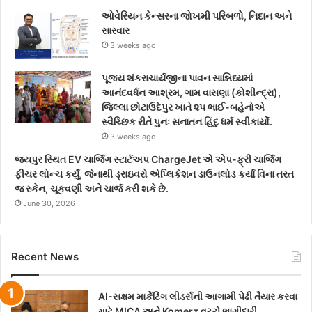
ઓવેરિયન કેન્સરના જોખમી પરિબળો, નિદાન અને
સારવાર
3 weeks ago
પૂજ્ય શંકરાચાર્યજીના પાવન સાન્નિધ્યમાં
આનંદવર્ધન આશ્રમ, ગામ વાસણા (કોશીન્દ્રા),
જિલ્લા છોટાઉદેપુર ખાતે ૨૫ ભાઈ-બહેનોએ
સ્વૈચ્છિક રીતે પુનઃ સનાતન હિંદુ ધર્મ સ્વીકાર્યો.
3 weeks ago
જયપુર સ્થિત EV ચાર્જિંગ સ્ટાર્ટઅપ ChargeJet એ એપ-ફ્રી ચાર્જિંગ
ફીચર લોન્ચ કર્યું, જેનાથી ડ્રાઇવરો એપ્લિકેશન ડાઉનલોડ કર્યા વિના તરત
જ સ્કેન, ચૂકવણી અને ચાર્જ કરી શકે છે.
June 30, 2026
Recent News
AI-સક્ષમ માર્કેટિંગ લીડર્સની આગામી પેઢી તૈયાર કરવા
માટે MICA અને Komerz વચ્ચે ભાગીદારી