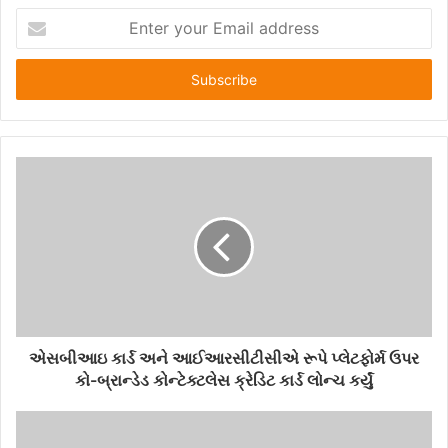
E
n
t
e
r
y
o
u
r
E
m
a
i
l
a
d
d
એસબીઆઇ કાર્ડ અને આઈઆરસીટીસીએ રૂપે પ્લેટફોર્મ ઉપર
r
કો-બ્રાન્ડેડ કોન્ટેક્ટલેસ ક્રેડિટ કાર્ડ લોન્ચ કર્યું
e
s
s