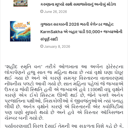
કરુણાના મૂલ્યો સાથે સમાજસેવાનું અનોખું મોડેલ
June 26, 2026
ગુજરાત સરકારની 2026 ભરતી કેલેન્ડર જાહેર:
KarmSakha એ બહાર પાડી 50,000+ જગ્યાઓની
સંપૂર્ણ યાદી
January 8, 2026
‘
શહીદ સ્મૃતિ વન
’
તરીકે ઓળખાતા આ અર્બન ફોરેસ્ટના
લોકાર્પણને હજુ સાત જ મહિના થયા છે ત્યાં વૃક્ષો ઘણા ઘેઘૂર
થઈ ગયા છે અને એ કારણે સમગ્ર વિસ્તારના વાતાવરણમાં
નોંધનીય પલટો આવી ગયો છે. સાત મહિના પહેલાં જે જગ્યાએ
ઉકરડા જેવી સ્થિતિ હતી એ જગ્યાએ હવે
1100
થી વધુ વૃક્ષોને
કારણે એક ઈકો સિસ્ટમ ઊભી થઈ છે
,
જેને પગલે અનેક
પ્રજાતિના પક્ષીઓ
,
ખિસકોલીઓ કે જીવજંતુઓએ ત્યાં પનાહ
લીધી છે. અનેક વૃક્ષોને કારણે એ વિસ્તારની એર ક્વોલિટીમાં
પણ ઘણો સુધારો થયો છે અને હવે એ વિસ્તાર ઑક્સિજન
ચેમ્બર બની ગયો છે.
પર્યાવરણવાદી વિરલ દેસાઈ તેમની આ સફળતા વિશે કહે છે કે
,