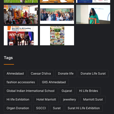
Tags
Ahmedabad
Caesar D’silva
Donate life
Donate Life Surat
fashion accessories
GIIS Ahmedabad
Global Indian International School
Gujarat
Hi Life Brides
Hi life Exhibition
Hotel Marriott
jewellery
Marriott Surat
Organ Donation
SGCCI
Surat
Surat Hi Life Exhibition