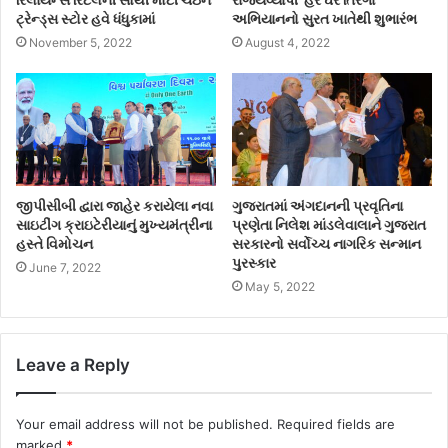
ટ્રેન્ડ્સ સ્ટોર હવે ધંધુકામાં
અભિયાનનો સુરત ખાતેથી શુભારંભ
November 5, 2022
August 4, 2022
જીપીસીબી દ્વારા જાહેર કરાયેલા નવા
ગુજરાતમાં અંગદાનની પ્રવૃતિના
સાઇટીંગ ક્રાઇટેરીયાનું મુખ્યમંત્રીના
પ્રણેતા નિલેશ માંડલેવાલાને ગુજરાત
હસ્તે વિમોચન
સરકારનો સર્વોચ્ચ નાગરિક સન્માન
પુરસ્કાર
June 7, 2022
May 5, 2022
Leave a Reply
Your email address will not be published.
Required fields are
marked
*