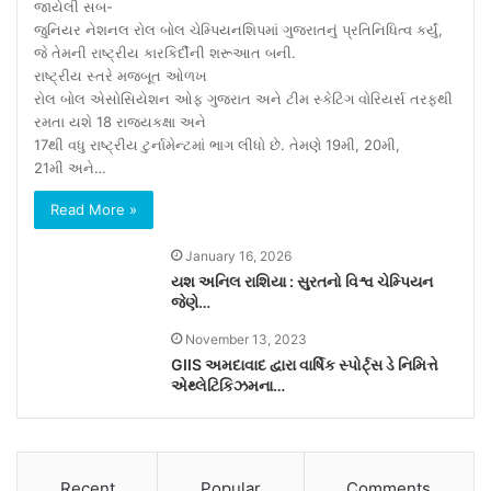
જાયેલી સબ-
જુનિયર નેશનલ રોલ બોલ ચેમ્પિયનશિપમાં ગુજરાતનું પ્રતિનિધિત્વ કર્યું,
જે તેમની રાષ્ટ્રીય કારકિર્દીની શરૂઆત બની.
રાષ્ટ્રીય સ્તરે મજબૂત ઓળખ
રોલ બોલ એસોસિયેશન ઓફ ગુજરાત અને ટીમ સ્કેટિંગ વોરિયર્સ તરફથી
રમતા યશે 18 રાજ્યકક્ષા અને
17થી વધુ રાષ્ટ્રીય ટુર્નામેન્ટમાં ભાગ લીધો છે. તેમણે 19મી, 20મી,
21મી અને…
Read More »
January 16, 2026
યશ અનિલ રાશિયા : સુરતનો વિશ્વ ચેમ્પિયન
જેણે…
November 13, 2023
GIIS અમદાવાદ દ્વારા વાર્ષિક સ્પોર્ટ્સ ડે નિમિત્તે
એથ્લેટિકિઝમના…
Recent
Popular
Comments