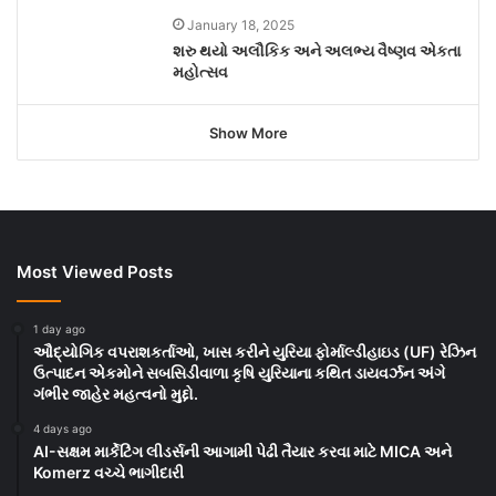
January 18, 2025
શરુ થયો અલૌકિક અને અલભ્ય વૈષ્ણવ એકતા
મહોત્સવ
Show More
Most Viewed Posts
1 day ago
ઔદ્યોગિક વપરાશકર્તાઓ, ખાસ કરીને યુરિયા ફોર્માલ્ડીહાઇડ (UF) રેઝિન
ઉત્પાદન એકમોને સબસિડીવાળા કૃષિ યુરિયાના કથિત ડાયવર્ઝન અંગે
ગંભીર જાહેર મહત્વનો મુદ્દો.
4 days ago
AI-સક્ષમ માર્કેટિંગ લીડર્સની આગામી પેઢી તૈયાર કરવા માટે MICA અને
Komerz વચ્ચે ભાગીદારી