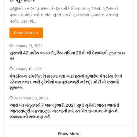
હજીરાને ક્રૂઝ પ્રવાસન કેન્દ્ર તરીકે વિકસાવવાનું લક્ષ્ય: ગુજરાતને
પ્રવાસન ક્ષેત્રે નવીન ભેટ: સુરત બનશે ગુજરાતના પ્રવાસન સ્થળોનું
પ્રવેશ દ્વાર વર્ષ…
Read More »
January 21, 2021
સુરતની 42 વર્ષીય બાઇકર્સ દુરૈયા તપિયા 26મી થી દેશવ્યાપી ટ્રક રાઇડ
પર
January 18, 2021
કેવડીયાના સંકલિત વિકાસના નવા અધ્યાયનો શુભારંભ કેવડીયા રેલવે
સ્ટેશન તથા ૮ નવી ટ્રેનોનો વડાપ્રધાનશ્રી નરેન્દ્ર મોદીએ કરાવ્યો
શુભારંભ
December 30, 2020
આરોગ્ય મંત્રાલયે 7 જાન્યુઆરી 2021 સુધી યુકેથી ભારત આવતી
આંતરરાષ્ટ્રીય ફ્લાઇટ્સ અસ્થાયીરૂપે સ્થગિત રાખવાના નિર્ણયને
લંબાવવાની ભલામણ કરી
Show More