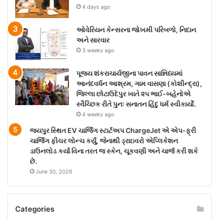
4 days ago
ઓવેરિયન કેન્સરના જોખમી પરિબળો, નિદાન
અને સારવાર
3 weeks ago
પૂજ્ય શંકરાચાર્યજીના પાવન સાન્નિધ્યમાં
આનંદવર્ધન આશ્રમ, ગામ વાસણા (કોશીન્દ્રા),
જિલ્લા છોટાઉદેપુર ખાતે ૨૫ ભાઈ-બહેનોએ
સ્વૈચ્છિક રીતે પુનઃ સનાતન હિંદુ ધર્મ સ્વીકાર્યો.
4 weeks ago
જયપુર સ્થિત EV ચાર્જિંગ સ્ટાર્ટઅપ ChargeJet એ એપ-ફ્રી
ચાર્જિંગ ફીચર લોન્ચ કર્યું, જેનાથી ડ્રાઇવરો એપ્લિકેશન
ડાઉનલોડ કર્યા વિના તરત જ સ્કેન, ચૂકવણી અને ચાર્જ કરી શકે
છે.
June 30, 2026
Categories