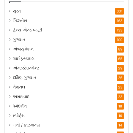
સુરત
331
બિઝનેસ
163
હેલ્થ એન્ડ બ્યૂટી
133
ગુજરાત
100
એજ્યુકેશન
89
લાઈફસ્ટાઇલ
65
એન્ટરટેઇન્મેન્ટ
29
દક્ષિણ ગુજરાત
26
નેશનલ
23
અમદાવાદ
23
ધર્મદર્શન
18
સ્પોર્ટ્સ
16
મની / ફાઇનાન્સ
14