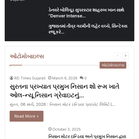
ડેનવરે બોલિવૂડ સુપરસ્ટાર શાહરુખ ખાન સાથે
“Denver Intense…
ગુજરાતમાં તીવ્ર ગરમીની લહેર વચ્ચે, સિન્ટેક્સ
રજૂ કરે…
ઓટોમોબાઇલ્સ
Previous
Next
page
page
ઓટોમોબાઇલ્સ
RD Times Gujarati
March 6, 2026
0
સુરતના પ્રખ્યાત પ્રમુખ નિસાન શો રૂમ ખાતે
ઓલ-ન્યૂ નિસાન ગ્રેવાઇટનું…
સુરત, 06 માર્ચ, 2026 : નિસાન મોટર ઇન્ડિયા પ્રાઇવેટ લિમિટેડે…
Read More »
October 3, 2025
નિસાન મોટર ઇન્ડિયા અને પ્રમુખ નિસાન દ્વારા