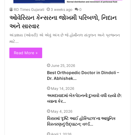
RD Times Gujarati
3 weeks ago
0
ઓવેરિયન કેન્સરના જોખમી પરિબળો, નિદાન
અને સારવાર
અંડાશય (ઓવરી) એ એવું અંગ છે જે હોર્મોનલ સંતુલન અને પ્રજનન
માટે…
Read More »
June 25, 2026
Best Orthopedic Doctor in Dindoli –
Dr. Abhishek…
May 14, 2026
અમદાવાદમાં બેકપેઇનનો દુખાવો વધી રહ્યો છે:
વ્યાના કેર…
May 4, 2026
વિરારમાં ‘દૃષ્ટિ આઈ હોસ્પિટલ’ના આધુનિક
વિસ્તરણનું ઉદ્ઘાટન; વર્લ્ડ…
April 1, 2026