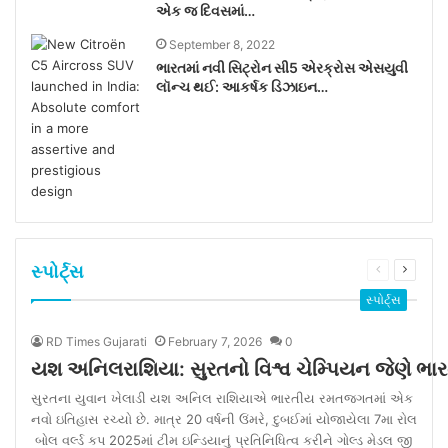
એક જ દિવસમાં…
September 8, 2022
ભારતમાં નવી સિટ્રોન સી5 એરક્રોસ એસયુવી
લૉન્ચ થઈ: આકર્ષક ડિઝાઇન…
સ્પોર્ટ્સ
Previous
Next
page
page
સ્પોર્ટ્સ
RD Times Gujarati
February 7, 2026
0
યશ અનિલરાશિયા: સુરતનો વિશ્વ ચેમ્પિયન જેણે ભારત
સુરતના યુવાન ખેલાડી યશ અનિલ રાશિયાએ ભારતીય રમતજગતમાં એક
નવો ઇતિહાસ રચ્યો છે. માત્ર 20 વર્ષની ઉંમરે, દુબઈમાં યોજાયેલા 7મા રોલ
બોલ વર્લ્ડ કપ 2025માં ટીમ ઇન્ડિયાનું પ્રતિનિધિત્વ કરીને ગોલ્ડ મેડલ જી