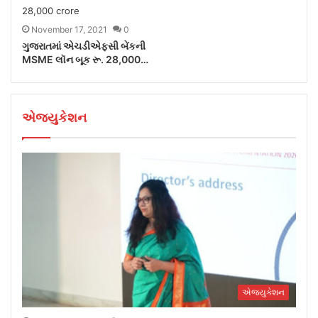
November 17, 2021
0
ગુજરાતમાં એચડીએફસી બેંકની
MSME લૉન બૂક રૂ. 28,000…
એજ્યુકેશન
એજ્યુકેશન