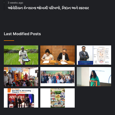
3 weeks ago
ઓવેરિયન કેન્સરના જોખમી પરિબળો, નિદાન અને સારવાર
Last Modified Posts