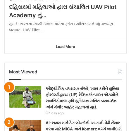
દહિસરમાં મહિલાઓ દ્વારા સંચાલિત UAV Pilot
Academy નું…
મુંબઈ: ભારતના ઝડપી વિકાસ પામતા ડ્રોન ઇકોસિસ્ટમને વધુ મજબૂત
બનાવતા UAV Pilot…
Load More
Most Viewed
ઔદ્યોગિક વપરાશકર્તાઓ, ખાસ કરીને યુરિયા
ફોર્માલ્ડીહાઇડ (UF) રેઝિન ઉત્પાદન એકમોને
સબસિડીવાળા કૃષિ યુરિયાના કથિત ડાયવર્ઝન
અંગે ગંભીર જાહેર મહત્વનો મુદ્દો.
1 day ago
AI-સક્ષમ માર્કેટિંગ લીડર્સની આગામી પેઢી તૈયાર
કરવા માટે MICA અને Komerz વચ્ચે ભાગીદારી