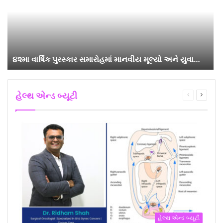
૪૨મા વાર્ષિક પુરસ્કાર સમારોહમાં માનવીય મૂલ્યો અને યુવા…
હેલ્થ એન્ડ બ્યૂટી
Previous
Next
page
page
હેલ્થ એન્ડ બ્યૂટી