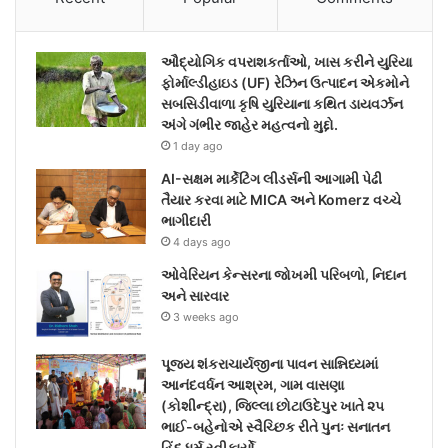
ઔદ્યોગિક વપરાશકર્તાઓ, ખાસ કરીને યુરિયા
ફોર્માલ્ડીહાઇડ (UF) રેઝિન ઉત્પાદન એકમોને
સબસિડીવાળા કૃષિ યુરિયાના કથિત ડાયવર્ઝન
અંગે ગંભીર જાહેર મહત્વનો મુદ્દો.
1 day ago
AI-સક્ષમ માર્કેટિંગ લીડર્સની આગામી પેઢી
તૈયાર કરવા માટે MICA અને Komerz વચ્ચે
ભાગીદારી
4 days ago
ઓવેરિયન કેન્સરના જોખમી પરિબળો, નિદાન
અને સારવાર
3 weeks ago
પૂજ્ય શંકરાચાર્યજીના પાવન સાન્નિધ્યમાં
આનંદવર્ધન આશ્રમ, ગામ વાસણા
(કોશીન્દ્રા), જિલ્લા છોટાઉદેપુર ખાતે ૨૫
ભાઈ-બહેનોએ સ્વૈચ્છિક રીતે પુનઃ સનાતન
હિંદુ ધર્મ સ્વીકાર્યો.