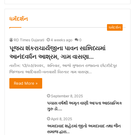
ધર્મદર્શન
ધર્મદર્શન
RD Times Gujarati
4 weeks ago
0
પૂજ્ય શંકરાચાર્યજીના પાવન સાન્નિધ્યમાં
આનંદવર્ધન આશ્રમ, ગામ વાસણા…
તારીખ: ૧3/૦૭/૨૦૨૬, શનિવાર, આજે ગુજરાત રાજ્યના છોટાઉદેપુર
જિલ્લાના આદિવાસી–વનવાસી વિસ્તાર ગામ વાસણા…
Read More »
September 8, 2025
પચાસ વર્ષથી અમૃત વાણી આપતા આધ્યાત્મિક
ગુરુ ડૉ.…
April 8, 2025
અમદાવાદ શહેરમાં જીતો અમદાવાદ તથા જૈન
સમાજ દ્વારા…