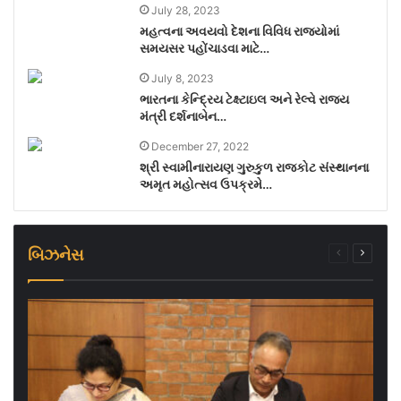
July 28, 2023
મહત્વના અવયવો દેશના વિવિધ રાજ્યોમાં
સમયસર પહોંચાડવા માટે…
July 8, 2023
ભારતના કેન્દ્રિય ટેક્ષ્ટાઇલ અને રેલ્વે રાજ્ય
મંત્રી દર્શનાબેન…
December 27, 2022
શ્રી સ્વામીનારાયણ ગુરુકુળ રાજકોટ સંસ્થાનના
અમૃત મહોત્સવ ઉપક્રમે…
બિઝનેસ
Previous
Next
page
page