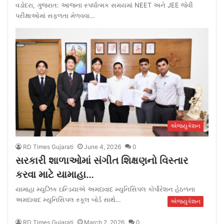
વડોદરા, ગુજરાત: આજના સ્પર્ધાત્મક સમયમાં NEET અને JEE જેવી
પરીક્ષાઓમાં સફળતા મેળવવા…
એજ્યુકેશન
RD Times Gujarati
June 4, 2026
0
સરકારી શાળાઓમાં સંગીત શિક્ષણનો વિસ્તાર
કરવા માટે યામાહા…
યામાહા મ્યુઝિક ઇન્ડિયાએ અમદાવાદ મ્યુનિસિપલ કોર્પોરેશન હેઠળના
અમદાવાદ મ્યુનિસિપલ સ્કૂલ બોર્ડ સાથે…
એજ્યુકેશન
RD Times Gujarati
March 2, 2026
0