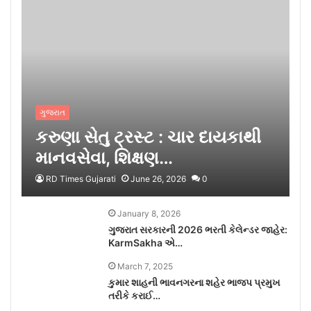
ગુજરાત
કરુણા સેતુ ટ્રસ્ટ : ચાર દાયકાથી
માનવસેવા, શિક્ષણ…
RD Times Gujarati
June 26, 2026
0
January 8, 2026
ગુજરાત સરકારની 2026 ભરતી કેલેન્ડર જાહેર:
KarmSakha એ…
March 7, 2025
કુમાર શાહની ભાવનગરના શહેર ભાજપ પ્રમુખ
તરીકે કરાઈ…