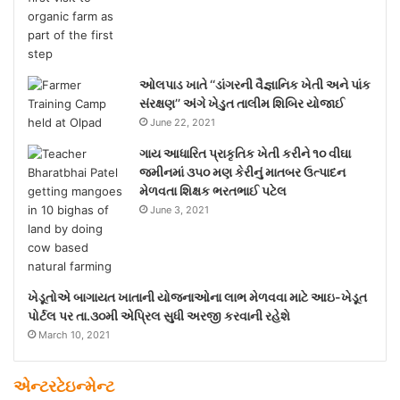
ઓલપાડ ખાતે ‘‘ડાંગરની વૈજ્ઞાનિક ખેતી અને પાંક
સંરક્ષણ’’ અંગે ખેડુત તાલીમ શિબિર યોજાઈ
June 22, 2021
ગાય આધારિત પ્રાકૃતિક ખેતી કરીને ૧૦ વીઘા
જમીનમાં ૩૫૦ મણ કેરીનું માતબર ઉત્પાદન
મેળવતા શિક્ષક ભરતભાઈ પટેલ
June 3, 2021
ખેડૂતોએ બાગાયત ખાતાની યોજનાઓના લાભ મેળવવા માટે આઇ-ખેડૂત
પોર્ટલ પર તા.૩૦મી એપ્રિલ સુધી અરજી કરવાની રહેશે
March 10, 2021
એન્ટરટેઇન્મેન્ટ