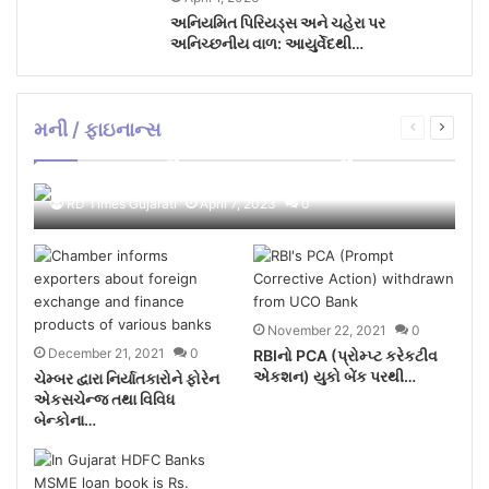
અનિયમિત પિરિયડ્સ અને ચહેરા પર
અનિચ્છનીય વાળ: આયુર્વેદથી…
મની / ફાઇનાન્સ
Previous
Next
ભારતના સૌથી યુવા વેલ્થ એડવાઈઝર ગુજરાતમાં
page
page
તેની પ્રથમ…
RD Times Gujarati
April 7, 2023
0
November 22, 2021
0
December 21, 2021
0
RBIનો PCA (પ્રોમ્પ્ટ કરેકટીવ
એકશન) યુકો બેંક પરથી…
ચેમ્બર દ્વારા નિર્યાતકારોને ફોરેન
એકસચેન્જ તથા વિવિધ
બેન્કોના…