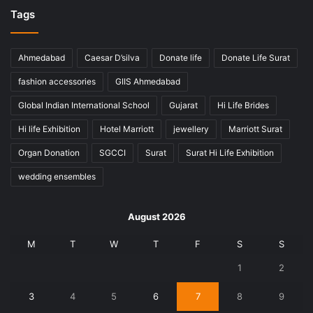
Tags
Ahmedabad
Caesar D’silva
Donate life
Donate Life Surat
fashion accessories
GIIS Ahmedabad
Global Indian International School
Gujarat
Hi Life Brides
Hi life Exhibition
Hotel Marriott
jewellery
Marriott Surat
Organ Donation
SGCCI
Surat
Surat Hi Life Exhibition
wedding ensembles
August 2026
M
T
W
T
F
S
S
1
2
3
4
5
6
7
8
9