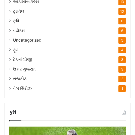
ઓટોમોબાઇલ્સ
13
ટ્રાવેલ
10
કૃષિ
8
વડોદરા
6
Uncategorized
5
ફૂડ
4
ટેકનોલોજી
3
ઉત્તર ગુજરાત
3
રાજકોટ
2
વેબ સિરીઝ
1
કૃષિ