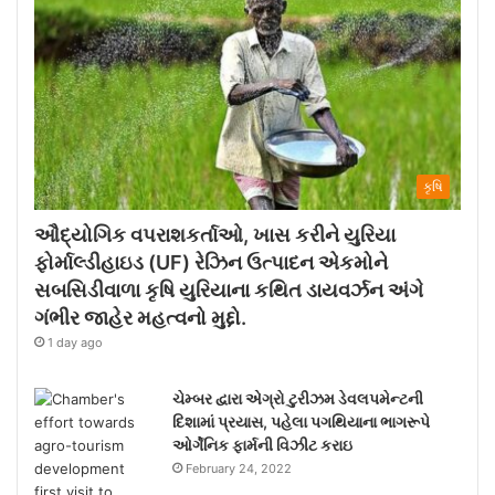
કૃષિ
ઔદ્યોગિક વપરાશકર્તાઓ, ખાસ કરીને યુરિયા
ફોર્માલ્ડીહાઇડ (UF) રેઝિન ઉત્પાદન એકમોને
સબસિડીવાળા કૃષિ યુરિયાના કથિત ડાયવર્ઝન અંગે
ગંભીર જાહેર મહત્વનો મુદ્દો.
1 day ago
ચેમ્બર દ્વારા એગ્રો ટુરીઝમ ડેવલપમેન્ટની
દિશામાં પ્રયાસ, પહેલા પગથિયાના ભાગરૂપે
ઓર્ગેનિક ફાર્મની વિઝીટ કરાઇ
February 24, 2022