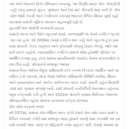
ત્યો અને ભારતને વિશ્વ ચેમ્પિયન બનાવ્યું. આ સિદ્ધિ માત્ર એક ખેલાડીની
નહીં પરંતુ સમગ્ર સુરત, ગુજરાત અને દેશ માટે ગૌરવની ક્ષણ બની છે. રોલ
બોલ જેવી ઝડપી અને ટેકનિકલ રમતમાં ભારતને વૈશ્વિક શિખર સુધી પહોં
ચાડવામાં યશની ભૂમિકા અત્યંત મહત્વપૂર્ણ રહી છે.
સુરતથી શરૂ થયેલી સપનાની યાત્રા
યશનો જન્મ અને ઉછેર સુરતમાં થયો. બાળપણથી જ તેમને સ્કેટિંગ પ્રત્યે
ગાઢ રસ હતો. વર્ષ 2009માં તેમણે સ્કેટિંગ શરૂ કર્યું અને ખૂબ જ ટૂંકા સમ
યમાં પોતાની ઝડપ, સંતુલન અને ફોકસથી કોચનું ધ્યાન ખેંચ્યું. જોકે આ
માર્ગ સરળ નહોતો. વ્યાવસાયિક સ્કેટિંગ સાધનો મોંઘા હોવાથી પરિવાર પર
આર્થિક દબાણ હતું, છતાં યશના માતાપિતાએ ક્યારેય તેમના સપનાઓને મ
રવા દીધા નહીં. પરિવારનો મજબૂત આધાર
યશના પિતા અનિલ વિઠ્ઠલ રાશિયાએ દરેક તબક્કે દીકરાને આર્થિક અને મા
નસિક ટેકો આપ્યો. માતા રેશ્મા અનિલ રાશિયાએ રોજિંદી તાલીમ, શિસ્ત
અને સમયપાલન માટે અનેક વ્યક્તિગત ત્યાગ કર્યા. તેમની બહેન મિતાલી
યશ માટે પ્રથમ પ્રેરણા બની. યશે પોતાની કારકિર્દીની શરૂઆત બહેનના
જૂના સ્કેટ્સથી કરી હતી અને 2022માં પોતાની પ્રથમ સિનિયર નેશનલ
ચેમ્પિયનશિપ પહેલા પોતાના સપનાના સ્કેટ્સ મેળવ્યા.
રોલ બોલ તરફનો વળાંક
વર્ષ 2017માં, યશના કોચ જૈમિન ભરત પટેલે તેમને રોલ બોલ રમત સાથે પ
રિચિત કરાવ્યો. સ્કેટિંગમાં મજબૂત પાયા હોવાને કારણે યશ ઝડપથી આ રમ
તમાં ખપાવી ગયા. માત્ર છ મહિનાની કઠોર મહેનત પછી, તેમણે ગોવામાં યો