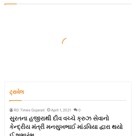
ટ્રાવેલ
RD Times Gujarati
April 1, 2021
0
સુરતના હજીરાથી દીવ વચ્ચે ક્રુઝ સેવાનો
કેન્દ્રીય મંત્રી મનસુખભાઈ માંડવિયા દ્વારા થયો
ઈ શુભારંભ