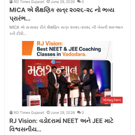
RD Times Gujarati
June 29, 2026
0
MICA એ શૈક્ષણિક સત્ર ૨૦૨૬-૨૮ નો ભવ્ય
પ્રારંભ…
MICA એ સત્તાવાર રીતે શૈક્ષણિક સત્ર ૨૦૨૬-૨૦૨૮ ની બેચની શરૂઆત
કરી દીધી…
એજ્યુકેશન
RD Times Gujarati
June 29, 2026
0
RJ Vision: વડોદરામાં NEET અને JEE માટે
વિશ્વસનીય…