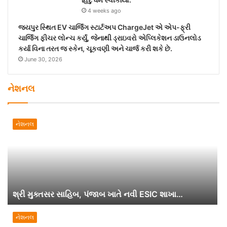
4 weeks ago
જયપુર સ્થિત EV ચાર્જિંગ સ્ટાર્ટઅપ ChargeJet એ એપ-ફ્રી
ચાર્જિંગ ફીચર લોન્ચ કર્યું, જેનાથી ડ્રાઇવરો એપ્લિકેશન ડાઉનલોડ
કર્યા વિના તરત જ સ્કેન, ચૂકવણી અને ચાર્જ કરી શકે છે.
June 30, 2026
નેશનલ
નેશનલ
શ્રી મુક્તસર સાહિબ, પંજાબ ખાતે નવી ESIC શાખા…
નેશનલ