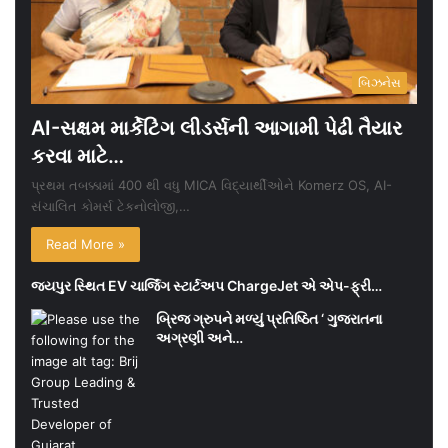
બિઝનેસ
AI-સક્ષમ માર્કેટિંગ લીડર્સની આગામી પેઢી તૈયાર
કરવા માટે…
પ્રથમ તબક્કામાં 400 થી વધુ MICA વિદ્યાર્થીઓને Komerz OS, AI-
સંચાલિત કોમર્સ ટેકનોલોજી,…
Read More »
જયપુર સ્થિત EV ચાર્જિંગ સ્ટાર્ટઅપ ChargeJet એ એપ-ફ્રી…
બ્રિજ ગ્રુપને મળ્યું પ્રતિષ્ઠિત ‘ ગુજરાતના
અગ્રણી અને…