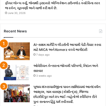
ફીચર લોન્ચ કર્યું, જેનાથી ડ્રાઇવરો એપ્લિકેશન ડાઉનલોડ કર્યા વિના તરત
જ સ્કેન, ચૂકવણી અને ચાર્જ કરી શકે છે.
June 30, 2026
Recent News
AI-સક્ષમ માર્કેટિંગ લીડર્સની આગામી પેઢી તૈયાર કરવા
માટે MICA અને Komerz વચ્ચે ભાગીદારી
7 days ago
ઓવેરિયન કેન્સરના જોખમી પરિબળો, નિદાન અને
સારવાર
3 weeks ago
પૂજ્ય શંકરાચાર્યજીના પાવન સાન્નિધ્યમાં આનંદવર્ધન
આશ્રમ, ગામ વાસણા (કોશીન્દ્રા), જિલ્લા
છોટાઉદેપુર ખાતે ૨૫ ભાઈ-બહેનોએ સ્વૈચ્છિક રીતે
પુનઃ સનાતન હિંદુ ધર્મ સ્વીકાર્યો.