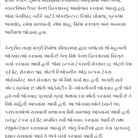
૪:૦૦ કલાકે ઝુમના માધ્યમથી‘સ્પેશિયલ એમ્ફેસિસ ઓન બજેટ
ર૦રર’વિષય ઉપર પેનલ ડિસ્કશનનું આયોજન કરવામાં આવ્યું હતું.
જેમાં પેનલિસ્ટ તરીકે ચાર્ટર્ડ એકાઉન્ટન્ટ કિશોર ઘીવાલા, પ્રગ્નેશ
જગાશેઠ, રમેશ માલપાની, રષેશ શાહ, વિરેશ રૂદલાલ અને અવકાશ
જરીવાલા જોડાયા હતા.
કેન્દ્રીય નાણાં મંત્રી નિર્મલા સીતારમણ દ્વારા બજેટમાં જે મહત્વની
જોગવાઇઓ કરવામાં આવી છે તેના વિશે પેનલ ડિસ્કશનમાં વિસ્તૃત
ચર્ચા કરવામાં આવી હતી. જેમાં ઇન્કમ ટેકસની સેકશન ૬૮ એટલે કેશ
ક્રેડીટ, સેકશન ૧૪૮ એટલે રિઓપનીંગ ઓફ ઇન્કમ ટેકસ
એસેસમેન્ટ અને સેકશન ૧૪ એ વિશે ચર્ચા થઇ હતી. અગાઉ સર્ચ
એન્ડ સરવેમાં છ વર્ષની ઓટોમેટીક રિ–ઓપનીંગની જોગવાઇ હતી જેને
હવે નવી જોગવાઇ પ્રમાણે ત્રણ અથવા દસ વર્ષની કરવામાં આવી છે તે
વિશે માહિતી આપવામાં આવી હતી. આ જોગવાઇઓને ધ્યાને લઇ
કરદાતાઓએ રાખવાની સજાગતા વિશે સમજણ આપવામાં આવી હતી.
ઇનપુટ ટેકસ ક્રેડીટ સંબંધિત નવી જોગવાઇ કરવામાં આવી છે તથા
રેજીમેન્ટેશન કરાવવામાં આવ્યું છે. જેનું વેપારીઓ દ્વારા કેવા પ્રકારનું
ધ્યાન રાખવામાં આવે તે અંગે ચર્ચા કરવામાં આવી હતી.