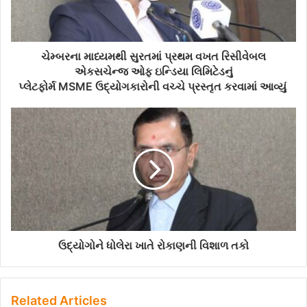
l
a
d
d
ચેમ્બરના માધ્યમથી સુરતમાં પ્રથમ વખત રિસીવેબલ
r
એકસચેન્જ ઓફ ઇન્ડિયા લિમિટેડનું
e
પ્લેટફોર્મ MSME ઉદ્યોગકારોની વચ્ચે પ્રસ્તૃત કરવામાં આવ્યું
s
s
ઉદ્યોગોને ધોલેરા ખાતે રોકાણની વિશાળ તકો
Related Articles