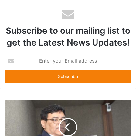
Subscribe to our mailing list to
get the Latest News Updates!
E
n
t
e
r
y
o
u
r
E
m
a
i