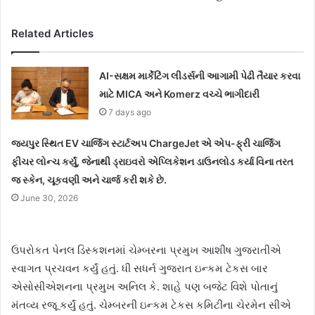
Related Articles
AI-સક્ષમ માર્કેટિંગ લીડર્સની આગામી પેઢી તૈયાર કરવા
માટે MICA અને Komerz વચ્ચે ભાગીદારી
7 days ago
જયપુર સ્થિત EV ચાર્જિંગ સ્ટાર્ટઅપ ChargeJet એ એપ-ફ્રી ચાર્જિંગ
ફીચર લોન્ચ કર્યું, જેનાથી ડ્રાઇવરો એપ્લિકેશન ડાઉનલોડ કર્યા વિના તરત
જ સ્કેન, ચૂકવણી અને ચાર્જ કરી શકે છે.
June 30, 2026
ઉપરોકત પેનલ ડિસ્કશનમાં ચેમ્બરના પ્રમુખ આશીષ ગુજરાતીએ
સ્વાગત પ્રચવન કર્યું હતું. ધી સધર્ન ગુજરાત ઇન્કમ ટેકસ બાર
એસોસીએશનના પ્રમુખ અનિલ કે. શાહે પણ બજેટ વિશે પોતાનું
મંતવ્ય રજૂ કર્યું હતું. ચેમ્બરની ઇન્કમ ટેકસ કમિટીના ચેરમેન સીએ