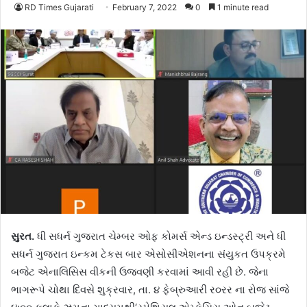
RD Times Gujarati
February 7, 2022
0
1 minute read
સુરત.
ધી સધર્ન ગુજરાત ચેમ્બર ઓફ કોમર્સ એન્ડ ઇન્ડસ્ટ્રી અને ધી
સધર્ન ગુજરાત ઇન્કમ ટેકસ બાર એસોસીએશનના સંયુકત ઉપક્રમે
બજેટ એનાલિસિસ વીકની ઉજવણી કરવામાં આવી રહી છે. જેના
ભાગરૂપે ચોથા દિવસે શુક્રવાર, તા. ૪ ફેબ્રુઆરી ર૦રર ના રોજ સાંજે