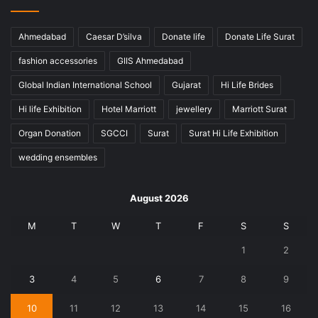
Ahmedabad
Caesar D’silva
Donate life
Donate Life Surat
fashion accessories
GIIS Ahmedabad
Global Indian International School
Gujarat
Hi Life Brides
Hi life Exhibition
Hotel Marriott
jewellery
Marriott Surat
Organ Donation
SGCCI
Surat
Surat Hi Life Exhibition
wedding ensembles
August 2026
M
T
W
T
F
S
S
1
2
3
4
5
6
7
8
9
10
11
12
13
14
15
16