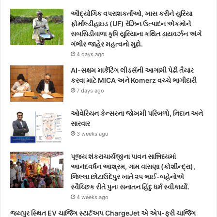
ઔદ્યોગિક વપરાશકર્તાઓ, ખાસ કરીને યુરિયા
ફોર્માલ્ડીહાઇડ (UF) રેઝિન ઉત્પાદન એકમોને
સબસિડીવાળા કૃષિ યુરિયાના કથિત ડાયવર્ઝન અંગે
ગંભીર જાહેર મહત્વનો મુદ્દો.
4 days ago
AI-સક્ષમ માર્કેટિંગ લીડર્સની આગામી પેઢી તૈયાર
કરવા માટે MICA અને Komerz વચ્ચે ભાગીદારી
7 days ago
ઓવેરિયન કેન્સરના જોખમી પરિબળો, નિદાન અને
સારવાર
3 weeks ago
પૂજ્ય શંકરાચાર્યજીના પાવન સાન્નિધ્યમાં
આનંદવર્ધન આશ્રમ, ગામ વાસણા (કોશીન્દ્રા),
જિલ્લા છોટાઉદેપુર ખાતે ૨૫ ભાઈ-બહેનોએ
સ્વૈચ્છિક રીતે પુનઃ સનાતન હિંદુ ધર્મ સ્વીકાર્યો.
4 weeks ago
જયપુર સ્થિત EV ચાર્જિંગ સ્ટાર્ટઅપ ChargeJet એ એપ-ફ્રી ચાર્જિંગ