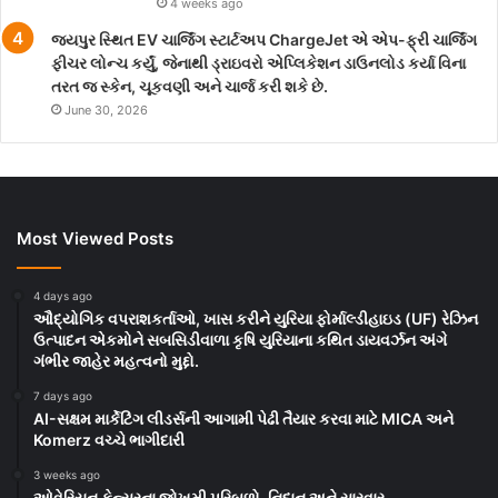
4 weeks ago
જયપુર સ્થિત EV ચાર્જિંગ સ્ટાર્ટઅપ ChargeJet એ એપ-ફ્રી ચાર્જિંગ
ફીચર લોન્ચ કર્યું, જેનાથી ડ્રાઇવરો એપ્લિકેશન ડાઉનલોડ કર્યા વિના
તરત જ સ્કેન, ચૂકવણી અને ચાર્જ કરી શકે છે.
June 30, 2026
Most Viewed Posts
4 days ago
ઔદ્યોગિક વપરાશકર્તાઓ, ખાસ કરીને યુરિયા ફોર્માલ્ડીહાઇડ (UF) રેઝિન
ઉત્પાદન એકમોને સબસિડીવાળા કૃષિ યુરિયાના કથિત ડાયવર્ઝન અંગે
ગંભીર જાહેર મહત્વનો મુદ્દો.
7 days ago
AI-સક્ષમ માર્કેટિંગ લીડર્સની આગામી પેઢી તૈયાર કરવા માટે MICA અને
Komerz વચ્ચે ભાગીદારી
3 weeks ago
ઓવેરિયન કેન્સરના જોખમી પરિબળો, નિદાન અને સારવાર