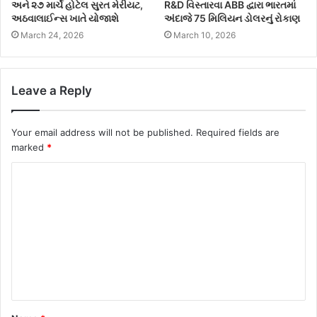
અને ૨૭ માર્ચે હોટેલ સુરત મેરીયટ,
R&D વિસ્તારવા ABB દ્વારા ભારતમાં
અઠવાલાઈન્સ ખાતે યોજાશે
અંદાજે 75 મિલિયન ડોલરનું રોકાણ
March 24, 2026
March 10, 2026
Leave a Reply
Your email address will not be published.
Required fields are
marked
*