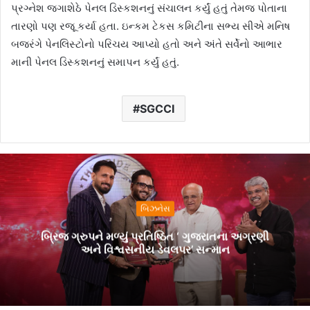
પ્રગ્નેશ જગાશેઠે પેનલ ડિસ્કશનનું સંચાલન કર્યું હતું તેમજ પોતાના
તારણો પણ રજૂ કર્યા હતા. ઇન્કમ ટેકસ કમિટીના સભ્ય સીએ મનિષ
બજરંગે પેનલિસ્ટોનો પરિચય આપ્યો હતો અને અંતે સર્વેનો આભાર
માની પેનલ ડિસ્કશનનું સમાપન કર્યું હતું.
SGCCI
બિઝનેસ
બ્રિજ ગ્રુપને મળ્યું પ્રતિષ્ઠિત ‘ ગુજરાતના અગ્રણી
અને વિશ્વસનીય ડેવલપર’ સન્માન