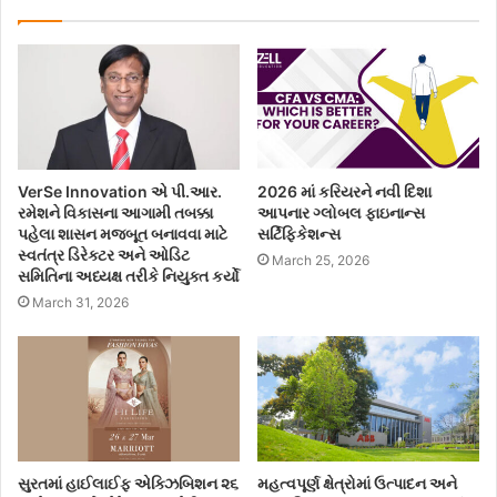
VerSe Innovation એ પી.આર.
2026 માં કરિયરને નવી દિશા
રમેશને વિકાસના આગામી તબક્કા
આપનાર ગ્લોબલ ફાઇનાન્સ
પહેલા શાસન મજબૂત બનાવવા માટે
સર્ટિફિકેશન્સ
સ્વતંત્ર ડિરેક્ટર અને ઓડિટ
March 25, 2026
સમિતિના અધ્યક્ષ તરીકે નિયુક્ત કર્યો
March 31, 2026
સુરતમાં હાઈલાઈફ એક્ઝિબિશન ૨૬
મહત્વપૂર્ણ ક્ષેત્રોમાં ઉત્પાદન અને