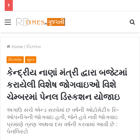
Menu
S
fo
Home
/
બિઝનેસ
બિઝનેસ
સુરત
કેન્દ્રીય નાણાં મંત્રી દ્વારા બજેટમાં
કરાયેલી વિશેષ જોગવાઇઓ વિશે
ચેમ્બરમાં પેનલ ડિસ્કશન યોજાઇ
અગાઉ સર્ચ એન્ડ સરવેમાં છ વર્ષની ઓટોમેટીક રિ–
ઓપનીંગની જોગવાઇ હતી, જેને હવે નવી જોગવાઇ
પ્રમાણે ત્રણ અથવા દસ વર્ષની કરવામાં આવી છે :
પેનલિસ્ટો