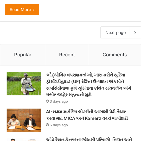
Read More »
Next page
Popular
Recent
Comments
ઔદ્યોગિક વપરાશકર્તાઓ, ખાસ કરીને યુરિયા
ફોર્માલ્ડીહાઇડ (UF) રેઝિન ઉત્પાદન એકમોને
સબસિડીવાળા કૃષિ યુરિયાના કથિત ડાયવર્ઝન અંગે
ગંભીર જાહેર મહત્વનો મુદ્દો.
3 days ago
AI-સક્ષમ માર્કેટિંગ લીડર્સની આગામી પેઢી તૈયાર
કરવા માટે MICA અને Komerz વચ્ચે ભાગીદારી
6 days ago
ઓવેરિયન કેન્સરના જોખમી પરિબળો, નિદાન અને