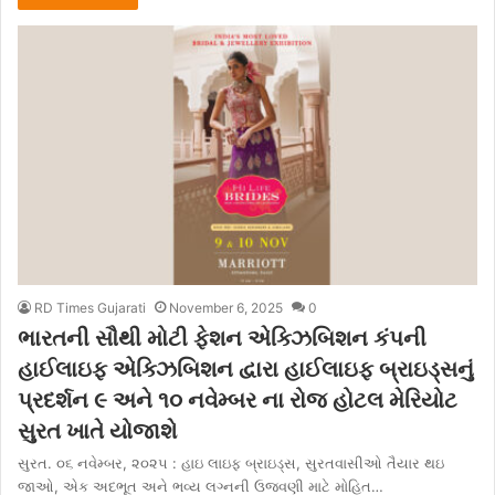
RD Times Gujarati
November 6, 2025
0
ભારતની સૌથી મોટી ફેશન એક્ઝિબિશન કંપની
હાઈલાઇફ એક્ઝિબિશન દ્વારા હાઈલાઇફ બ્રાઇડ્સનું
પ્રદર્શન ૯ અને ૧૦ નવેમ્બર ના રોજ હોટલ મેરિયોટ
સુરત ખાતે યોજાશે
સુરત. ૦૬ નવેમ્બર, ૨૦૨૫ : હાઇ લાઇફ બ્રાઇડ્સ, સુરતવાસીઓ તૈયાર થઇ
જાઓ, એક અદભૂત અને ભવ્ય લગ્નની ઉજવણી માટે મોહિત…