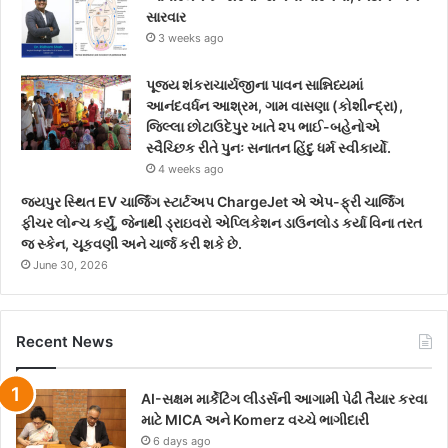
સારવાર
3 weeks ago
પૂજ્ય શંકરાચાર્યજીના પાવન સાન્નિધ્યમાં
આનંદવર્ધન આશ્રમ, ગામ વાસણા (કોશીન્દ્રા),
જિલ્લા છોટાઉદેપુર ખાતે ૨૫ ભાઈ-બહેનોએ
સ્વૈચ્છિક રીતે પુનઃ સનાતન હિંદુ ધર્મ સ્વીકાર્યો.
4 weeks ago
જયપુર સ્થિત EV ચાર્જિંગ સ્ટાર્ટઅપ ChargeJet એ એપ-ફ્રી ચાર્જિંગ
ફીચર લોન્ચ કર્યું, જેનાથી ડ્રાઇવરો એપ્લિકેશન ડાઉનલોડ કર્યા વિના તરત
જ સ્કેન, ચૂકવણી અને ચાર્જ કરી શકે છે.
June 30, 2026
Recent News
AI-સક્ષમ માર્કેટિંગ લીડર્સની આગામી પેઢી તૈયાર કરવા
માટે MICA અને Komerz વચ્ચે ભાગીદારી
6 days ago