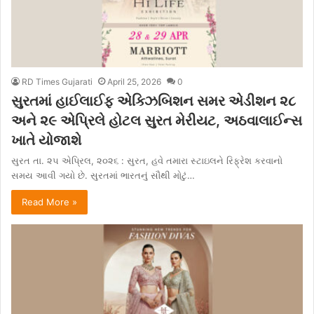
RD Times Gujarati
April 25, 2026
0
સુરતમાં હાઈલાઈફ એક્ઝિબિશન સમર એડીશન ૨૮
અને ૨૯ એપ્રિલે હોટલ સુરત મેરીયટ, અઠવાલાઈન્સ
ખાતે યોજાશે
સુરત તા. ૨૫ એપ્રિલ, ૨૦૨૬ : સુરત, હવે તમારા સ્ટાઇલને રિફ્રેશ કરવાનો
સમય આવી ગયો છે. સુરતમાં ભારતનું સૌથી મોટું…
Read More »