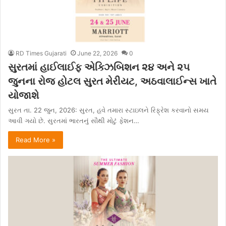
RD Times Gujarati
June 22, 2026
0
સુરતમાં હાઈલાઈફ એક્ઝિબિશન ૨૪ અને ૨૫
જુનના રોજ હોટલ સુરત મેરીયટ, અઠવાલાઈન્સ ખાતે
યોજાશે
સુરત તા. 22 જુન, 2026: સુરત, હવે તમારા સ્ટાઇલને રિફ્રેશ કરવાનો સમય
આવી ગયો છે. સુરતમાં ભારતનું સૌથી મોટું ફેશન…
Read More »