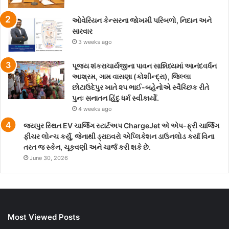
ઓવેરિયન કેન્સરના જોખમી પરિબળો, નિદાન અને
સારવાર
3 weeks ago
પૂજ્ય શંકરાચાર્યજીના પાવન સાન્નિધ્યમાં આનંદવર્ધન
આશ્રમ, ગામ વાસણા (કોશીન્દ્રા), જિલ્લા
છોટાઉદેપુર ખાતે ૨૫ ભાઈ-બહેનોએ સ્વૈચ્છિક રીતે
પુનઃ સનાતન હિંદુ ધર્મ સ્વીકાર્યો.
4 weeks ago
જયપુર સ્થિત EV ચાર્જિંગ સ્ટાર્ટઅપ ChargeJet એ એપ-ફ્રી ચાર્જિંગ
ફીચર લોન્ચ કર્યું, જેનાથી ડ્રાઇવરો એપ્લિકેશન ડાઉનલોડ કર્યા વિના
તરત જ સ્કેન, ચૂકવણી અને ચાર્જ કરી શકે છે.
June 30, 2026
Most Viewed Posts