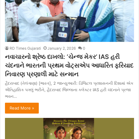
RD Times Gujarati
January 2, 2026
0
નવાચારનો શ્રેષ્ઠ દાખલો: ‘ચેન્જ મેકર’ IAS હરી
ચંદનાને ભારતની પ્રથમ વોટ્સએપ આધારિત ફરિયાદ
નિવારણ પ્રણાલી માટે સન્માન
હૈદરાબાદ (તેલંગાણા) [ભારત], 2 જાન્યુઆરી: ડિજિટલ પ્રશાસનની દિશામાં એક
ઐતિહાસિક પગલું ભરીને, હૈદરાબાદ જિલ્લાના કલેક્ટર IAS હરી ચંદનાને પ્રજા
ભવન…
Read More »