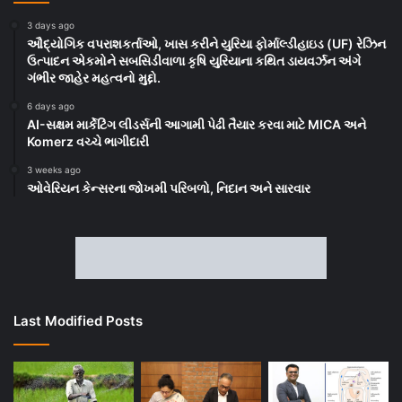
3 days ago
ઔદ્યોગિક વપરાશકર્તાઓ, ખાસ કરીને યુરિયા ફોર્માલ્ડીહાઇડ (UF) રેઝિન
ઉત્પાદન એકમોને સબસિડીવાળા કૃષિ યુરિયાના કથિત ડાયવર્ઝન અંગે
ગંભીર જાહેર મહત્વનો મુદ્દો.
6 days ago
AI-સક્ષમ માર્કેટિંગ લીડર્સની આગામી પેઢી તૈયાર કરવા માટે MICA અને
Komerz વચ્ચે ભાગીદારી
3 weeks ago
ઓવેરિયન કેન્સરના જોખમી પરિબળો, નિદાન અને સારવાર
Last Modified Posts