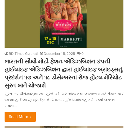
RD Times Gujarati
December 15, 2025
0
ભારતની સૌથી મોટી ફેશન એક્ઝિબિશન કંપની
હાઈલાઇફ એક્ઝિબિશન દ્વારા હાઈલાઇફ બ્રાઇડ્સનું
પ્રદર્શન ૧૭ અને ૧૮ ડીસેમ્બરના રોજ હોટલ મેરિયોટ
સુરત ખાતે યોજાશે
સુરત. ૧૫ ડીસેમ્બર,૨૦૨૫: સુરતીઓ, યર એન્ડ તથા લગ્નોત્સવ માટે તૈયાર થઈ
જાઓ.હાઈ લાઈફ બ્રાઈડ્સની ચમકદાર દુનિયામાંપગલું ભરો, જ્યાં લગ્નના
સપના…
Read More »