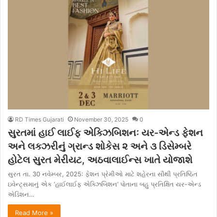
RD Times Gujarati
November 30, 2025
0
સુરતમાં હાઈ લાઈફ એક્ઝિબિશનઃ યર-એન્ડ ફેશન
અને લક્ઝરીનું ગ્રાન્ડ શોકેસ ૨ અને ૩ ડિસેમ્બરે
હોટેલ સુરત મેરીયટ, અઠવાલાઈન્સ ખાતે યોજાશે
સુરત તા. 30 નવેમ્બર, 2025: ફેશન પ્રેમીઓ માટે શહેરના સૌથી પ્રતિષ્ઠિત
ઇવેન્ટ્સમાનું એક ‘હાઈલાઈફ એક્ઝિબિશન’ પોતાના બહુ પ્રતિક્ષિત યર-એન્ડ
એડિશન…
Read More »