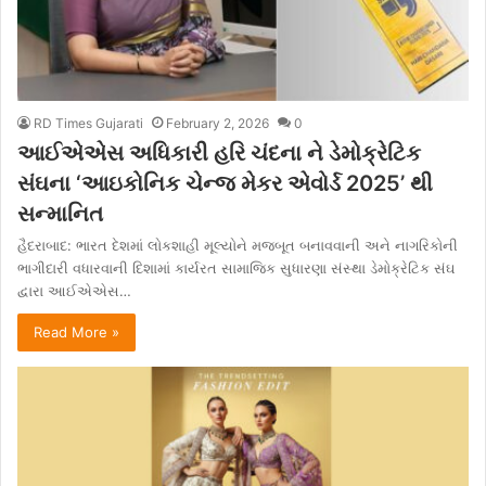
RD Times Gujarati
February 2, 2026
0
આઈએએસ અધિકારી હરિ ચંદના ને ડેમોક્રેટિક
સંઘના ‘આઇકોનિક ચેન્જ મેકર એવોર્ડ 2025’ થી
સન્માનિત
હૈદરાબાદ: ભારત દેશમાં લોકશાહી મૂલ્યોને મજબૂત બનાવવાની અને નાગરિકોની
ભાગીદારી વધારવાની દિશામાં કાર્યરત સામાજિક સુધારણા સંસ્થા ડેમોક્રેટિક સંઘ
દ્વારા આઈએએસ…
Read More »