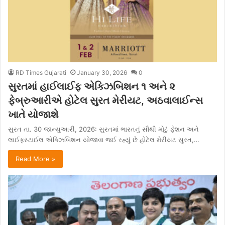
RD Times Gujarati
January 30, 2026
0
સુરતમાં હાઈલાઈફ એક્ઝિબિશન ૧ અને ૨
ફેબ્રુઆરીએ હોટેલ સુરત મેરીયટ, અઠવાલાઈન્સ
ખાતે યોજાશે
સુરત તા. 30 જાન્યુઆરી, 2026: સુરતમાં ભારતનું સૌથી મોટું ફેશન અને
લાઈફસ્ટાઈલ એક્ઝિબિશન યોજાવા જઈ રહ્યું છે હોટેલ મેરીયટ સુરત,…
Read More »