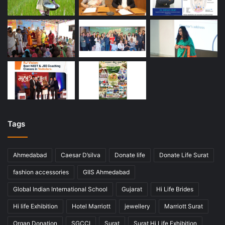
Tags
Ahmedabad
Caesar D’silva
Donate life
Donate Life Surat
fashion accessories
GIIS Ahmedabad
Global Indian International School
Gujarat
Hi Life Brides
Hi life Exhibition
Hotel Marriott
jewellery
Marriott Surat
Organ Donation
SGCCI
Surat
Surat Hi Life Exhibition
wedding ensembles