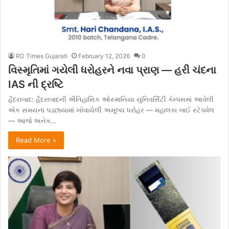
RD Times Gujarati
February 12, 2026
0
વિસ્મૃતિમાં ગયેલી ધરોહરને નવા પ્રાણ — હરી ચંદના
IAS ની દ્રષ્ટિ
હૈદરાબાદ: હૈદરાબાદની ઐતિહાસિક ઓસ્માનિયા યુનિવર્સિટી કેમ્પસમાં આવેલી
એક સમયના પડછાયામાં ખોવાયેલી અમૂલ્ય ધરોહર — મહાલકા બાઈ સ્ટેપવેલ
— આજે અનેક…
Read More »