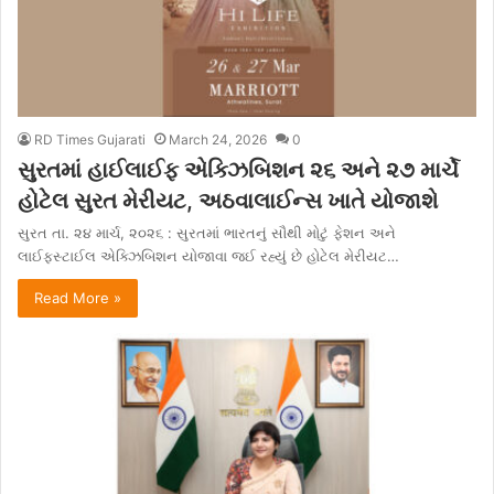
RD Times Gujarati
March 24, 2026
0
સુરતમાં હાઈલાઈફ એક્ઝિબિશન ૨૬ અને ૨૭ માર્ચે
હોટેલ સુરત મેરીયટ, અઠવાલાઈન્સ ખાતે યોજાશે
સુરત તા. ૨૪ માર્ચ, ૨૦૨૬ : સુરતમાં ભારતનું સૌથી મોટું ફેશન અને
લાઈફસ્ટાઈલ એક્ઝિબિશન યોજાવા જઈ રહ્યું છે હોટેલ મેરીયટ…
Read More »