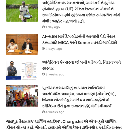
ઔદ્યોગિક વપરાશકર્તાઓ, ખાસ કરીને યુરિયા
ફોર્માલ્ડીહાઇડ (UF) રેઝિન ઉત્પાદન એકમોને
સબસિડીવાળા કૃષિ યુરિયાના કથિત ડાયવર્ઝન અંગે
ગંભીર જાહેર મહત્વનો મુદ્દો.
1 day ago
AI-સક્ષમ માર્કેટિંગ લીડર્સની આગામી પેઢી તૈયાર
કરવા માટે MICA અને Komerz વચ્ચે ભાગીદારી
4 days ago
ઓવેરિયન કેન્સરના જોખમી પરિબળો, નિદાન અને
સારવાર
3 weeks ago
પૂજ્ય શંકરાચાર્યજીના પાવન સાન્નિધ્યમાં
આનંદવર્ધન આશ્રમ, ગામ વાસણા (કોશીન્દ્રા),
જિલ્લા છોટાઉદેપુર ખાતે ૨૫ ભાઈ-બહેનોએ
સ્વૈચ્છિક રીતે પુનઃ સનાતન હિંદુ ધર્મ સ્વીકાર્યો.
4 weeks ago
જયપુર સ્થિત EV ચાર્જિંગ સ્ટાર્ટઅપ ChargeJet એ એપ-ફ્રી ચાર્જિંગ
ફીચર લોન્ચ કર્યું, જેનાથી ડ્રાઇવરો એપ્લિકેશન ડાઉનલોડ કર્યા વિના તરત