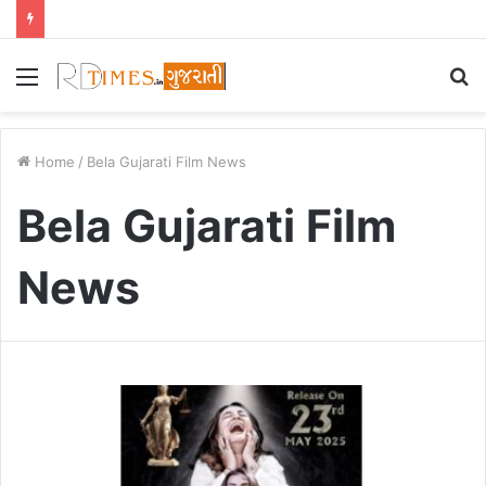
Menu
S
fo
Home
/
Bela Gujarati Film News
Bela Gujarati Film
News