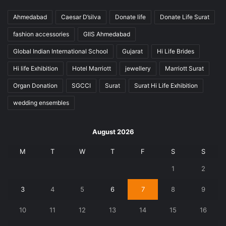
Ahmedabad
Caesar D’silva
Donate life
Donate Life Surat
fashion accessories
GIIS Ahmedabad
Global Indian International School
Gujarat
Hi Life Brides
Hi life Exhibition
Hotel Marriott
jewellery
Marriott Surat
Organ Donation
SGCCI
Surat
Surat Hi Life Exhibition
wedding ensembles
August 2026
M
T
W
T
F
S
S
1
2
3
4
5
6
7
8
9
10
11
12
13
14
15
16