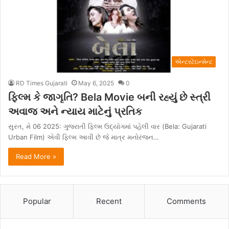
એન્ટરટેઇન્મેન્ટ
RD Times Gujarati
May 6, 2025
0
ફિલ્મ કે જાગૃતિ? Bela Movie બની રહ્યું છે સ્ત્રી
અવાજ અને ન્યાય માટેનું પ્રતિક
સુરત, મે 06 2025: ગુજરાતી ફિલ્મ ઉદ્યોગમાં પહેલી વાર (Bela: Gujarati
Urban Film) એવી ફિલ્મ આવી છે જે માત્ર મનોરંજન…
Read More »
Popular
Recent
Comments