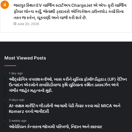
જયપુર સ્થિત EV ચાર્જિંગ સ્ટાર્ટઅપ ChargeJet એ એપ-ફ્રી ચાર્જિંગ
ફીચર લોન્ચ કર્યું, જેનાથી ડ્રાઇવરો એપ્લિકેશન ડાઉનલોડ કર્યા વિના
તરત જ સ્કેન, ચૂકવણી અને ચાર્જ કરી શકે છે.
June 30, 2026
Most Viewed Posts
1 day ago
ઔદ્યોગિક વપરાશકર્તાઓ, ખાસ કરીને યુરિયા ફોર્માલ્ડીહાઇડ (UF) રેઝિન
ઉત્પાદન એકમોને સબસિડીવાળા કૃષિ યુરિયાના કથિત ડાયવર્ઝન અંગે
ગંભીર જાહેર મહત્વનો મુદ્દો.
4 days ago
AI-સક્ષમ માર્કેટિંગ લીડર્સની આગામી પેઢી તૈયાર કરવા માટે MICA અને
Komerz વચ્ચે ભાગીદારી
3 weeks ago
ઓવેરિયન કેન્સરના જોખમી પરિબળો, નિદાન અને સારવાર