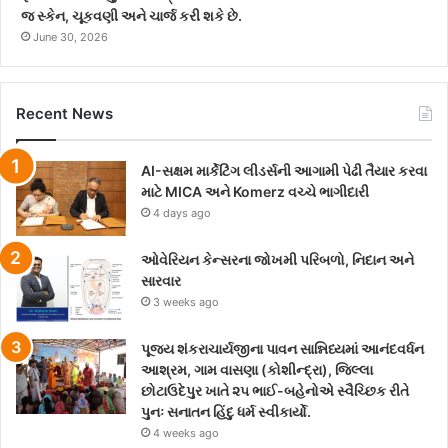
જ સ્કેન, ચૂકવણી અને ચાર્જ કરી શકે છે.
June 30, 2026
Recent News
AI-સક્ષમ માર્કેટિંગ લીડર્સની આગામી પેઢી તૈયાર કરવા
માટે MICA અને Komerz વચ્ચે ભાગીદારી
4 days ago
ઓવેરિયન કેન્સરના જોખમી પરિબળો, નિદાન અને
સારવાર
3 weeks ago
પૂજ્ય શંકરાચાર્યજીના પાવન સાન્નિધ્યમાં આનંદવર્ધન
આશ્રમ, ગામ વાસણા (કોશીન્દ્રા), જિલ્લા
છોટાઉદેપુર ખાતે ૨૫ ભાઈ-બહેનોએ સ્વૈચ્છિક રીતે
પુનઃ સનાતન હિંદુ ધર્મ સ્વીકાર્યો.
4 weeks ago