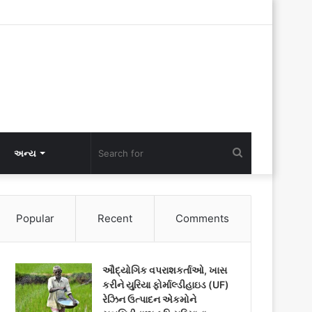
Search
અન્ય
for
Popular
Recent
Comments
ઔદ્યોગિક વપરાશકર્તાઓ, ખાસ
કરીને યુરિયા ફોર્માલ્ડીહાઇડ (UF)
રેઝિન ઉત્પાદન એકમોને