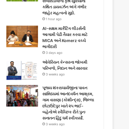
સબસિડીવાળા કૃષિ યુરિયાના
કથિત ડાયવર્ઝન અંગે ગંભીર
જાહેર મહત્વનો મુદ્દો.
1 hour ago
AI-સક્ષમ માર્કેટિંગ લીડર્સની
આગામી પેઢી તૈયાર કરવા માટે
MICA અને Komerz વચ્ચે
ભાગીદારી
3 days ago
ઓવેરિયન કેન્સરના જોખમી
પરિબળો, નિદાન અને સારવાર
3 weeks ago
પૂજ્ય શંકરાચાર્યજીના પાવન
સાન્નિધ્યમાં આનંદવર્ધન આશ્રમ,
ગામ વાસણા (કોશીન્દ્રા), જિલ્લા
છોટાઉદેપુર ખાતે ૨૫ ભાઈ-
બહેનોએ સ્વૈચ્છિક રીતે પુનઃ
સનાતન હિંદુ ધર્મ સ્વીકાર્યો.
3 weeks ago