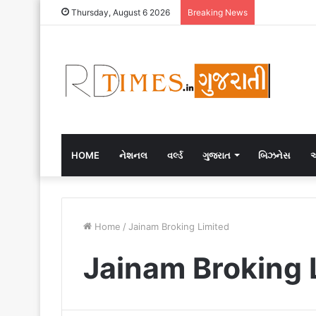
Thursday, August 6 2026
Breaking News
HOME
નેશનલ
વર્લ્ડ
ગુજરાત
બિઝનેસ
એ
Home
/
Jainam Broking Limited
Jainam Broking 