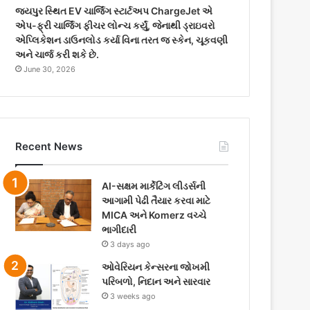
જયપુર સ્થિત EV ચાર્જિંગ સ્ટાર્ટઅપ ChargeJet એ
એપ-ફ્રી ચાર્જિંગ ફીચર લોન્ચ કર્યું, જેનાથી ડ્રાઇવરો
એપ્લિકેશન ડાઉનલોડ કર્યા વિના તરત જ સ્કેન, ચૂકવણી
અને ચાર્જ કરી શકે છે.
June 30, 2026
Recent News
AI-સક્ષમ માર્કેટિંગ લીડર્સની
આગામી પેઢી તૈયાર કરવા માટે
MICA અને Komerz વચ્ચે
ભાગીદારી
3 days ago
ઓવેરિયન કેન્સરના જોખમી
પરિબળો, નિદાન અને સારવાર
3 weeks ago