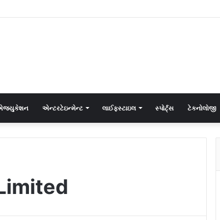
જ્યુકેશન
એન્ટરટેઇન્મેન્ટ
લાઈફસ્ટાઇલ
સ્પોર્ટ્સ
ટેકનોલોજી
Limited