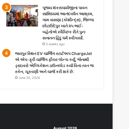
પૂજ્ય શંકરાચાર્યજીના પાવન
સાન્નિધ્યમાં આનંદવર્ધન આશ્રમ,
ગામ વાસણા (કોશીન્દ્રા), જિલ્લા
છોટાઉદેપુર ખાતે ૨૫ ભાઈ-
બહેનોએ સ્વૈચ્છિક રીતે પુનઃ
સનાતન હિંદુ ધર્મ સ્વીકાર્યો.
3 weeks ago
જયપુર સ્થિત EV ચાર્જિંગ સ્ટાર્ટઅપ ChargeJet
એ એપ-ફ્રી ચાર્જિંગ ફીચર લોન્ચ કર્યું, જેનાથી
ડ્રાઇવરો એપ્લિકેશન ડાઉનલોડ કર્યા વિના તરત જ
સ્કેન, ચૂકવણી અને ચાર્જ કરી શકે છે.
June 30, 2026
August 2026