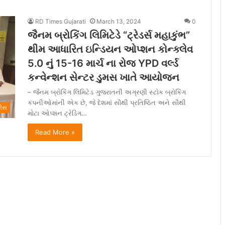
RD Times Gujarati
March 13, 2024
0
જૈનમ બ્રોકિંગ લિમિટેડે “ટ્રેડર્સ મહાકુંભ”
થીમ આધારિત ઇન્ડિયન ઓપ્શન કોન્ક્લેવ
5.0 નું 15-16 માર્ચ ના રોજ YPD વર્લ્ડ
કન્વેન્શન સેન્ટર ડુમસ ખાતે આયોજન
– જૈનમ બ્રોકિંગ લિમિટેડ ગુજરાતની અગ્રણી સ્ટોક બ્રોકિંગ
કંપનીઓમાંની એક છે, જે દેશમાં સૌથી પ્રતિષ્ઠિત અને સૌથી
ેસ
મોટા ઓપ્શન ટ્રેડિંગ…
Read More »