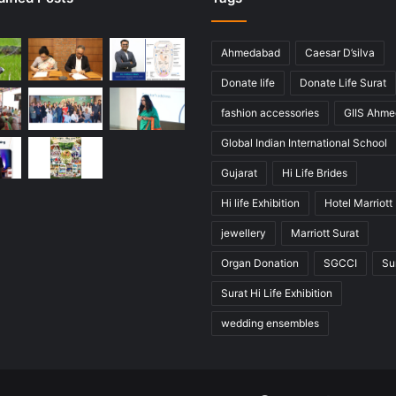
Ahmedabad
Caesar D’silva
Donate life
Donate Life Surat
fashion accessories
GIIS Ahm
Global Indian International School
Gujarat
Hi Life Brides
Hi life Exhibition
Hotel Marriott
jewellery
Marriott Surat
Organ Donation
SGCCI
Su
Surat Hi Life Exhibition
wedding ensembles