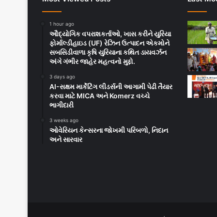
1 hour ago
ઔદ્યોગિક વપરાશકર્તાઓ, ખાસ કરીને યુરિયા
ફોર્માલ્ડીહાઇડ (UF) રેઝિન ઉત્પાદન એકમોને
સબસિડીવાળા કૃષિ યુરિયાના કથિત ડાયવર્ઝન
અંગે ગંભીર જાહેર મહત્વનો મુદ્દો.
3 days ago
AI-સક્ષમ માર્કેટિંગ લીડર્સની આગામી પેઢી તૈયાર
કરવા માટે MICA અને Komerz વચ્ચે
ભાગીદારી
3 weeks ago
ઓવેરિયન કેન્સરના જોખમી પરિબળો, નિદાન
અને સારવાર