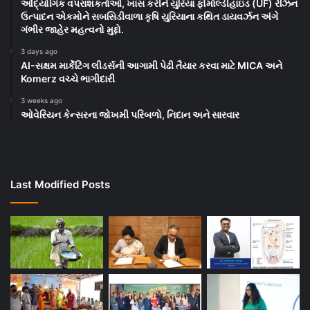
ઔદ્યોગિક વપરાશકર્તાઓ, ખાસ કરીને યુરિયા ફોર્માલ્ડીહાઇડ (UF) રેઝિન
ઉત્પાદન એકમોને સબસિડીવાળા કૃષિ યુરિયાના કથિત ડાયવર્ઝન અંગે
ગંભીર જાહેર મહત્વનો મુદ્દો.
3 days ago
AI-સક્ષમ માર્કેટિંગ લીડર્સની આગામી પેઢી તૈયાર કરવા માટે MICA અને
Komerz વચ્ચે ભાગીદારી
3 weeks ago
ઓવેરિયન કેન્સરના જોખમી પરિબળો, નિદાન અને સારવાર
Last Modified Posts