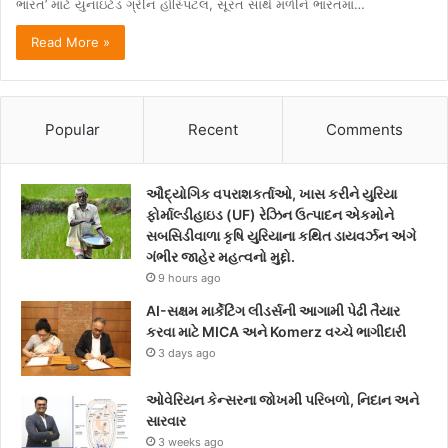
ભારત’ માટે યુનાઇટેડ ગ્રીન હોસ્પિટલ, સૂરત સાથે મળીને ભારતમાં…
Read More »
Popular
Recent
Comments
ઔદ્યોગિક વપરાશકર્તાઓ, ખાસ કરીને યુરિયા
ફોર્માલ્ડીહાઇડ (UF) રેઝિન ઉત્પાદન એકમોને
સબસિડીવાળા કૃષિ યુરિયાના કથિત ડાયવર્ઝન અંગે
ગંભીર જાહેર મહત્વનો મુદ્દો.
9 hours ago
AI-સક્ષમ માર્કેટિંગ લીડર્સની આગામી પેઢી તૈયાર
કરવા માટે MICA અને Komerz વચ્ચે ભાગીદારી
3 days ago
ઓવેરિયન કેન્સરના જોખમી પરિબળો, નિદાન અને
સારવાર
3 weeks ago