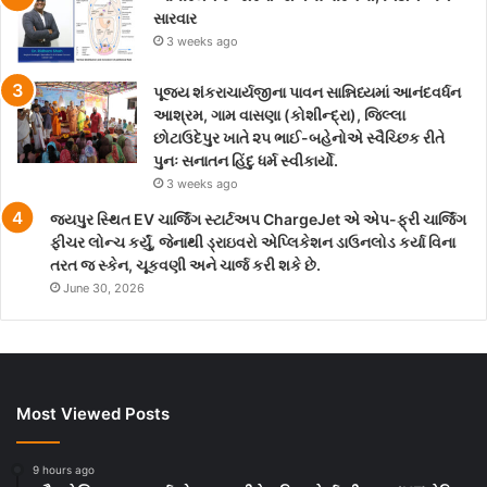
સારવાર
3 weeks ago
પૂજ્ય શંકરાચાર્યજીના પાવન સાન્નિધ્યમાં આનંદવર્ધન
આશ્રમ, ગામ વાસણા (કોશીન્દ્રા), જિલ્લા
છોટાઉદેપુર ખાતે ૨૫ ભાઈ-બહેનોએ સ્વૈચ્છિક રીતે
પુનઃ સનાતન હિંદુ ધર્મ સ્વીકાર્યો.
3 weeks ago
જયપુર સ્થિત EV ચાર્જિંગ સ્ટાર્ટઅપ ChargeJet એ એપ-ફ્રી ચાર્જિંગ
ફીચર લોન્ચ કર્યું, જેનાથી ડ્રાઇવરો એપ્લિકેશન ડાઉનલોડ કર્યા વિના
તરત જ સ્કેન, ચૂકવણી અને ચાર્જ કરી શકે છે.
June 30, 2026
Most Viewed Posts
9 hours ago