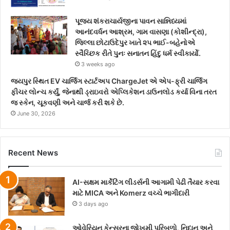
પૂજ્ય શંકરાચાર્યજીના પાવન સાન્નિધ્યમાં
આનંદવર્ધન આશ્રમ, ગામ વાસણા (કોશીન્દ્રા),
જિલ્લા છોટાઉદેપુર ખાતે ૨૫ ભાઈ-બહેનોએ
સ્વૈચ્છિક રીતે પુનઃ સનાતન હિંદુ ધર્મ સ્વીકાર્યો.
3 weeks ago
જયપુર સ્થિત EV ચાર્જિંગ સ્ટાર્ટઅપ ChargeJet એ એપ-ફ્રી ચાર્જિંગ
ફીચર લોન્ચ કર્યું, જેનાથી ડ્રાઇવરો એપ્લિકેશન ડાઉનલોડ કર્યા વિના તરત
જ સ્કેન, ચૂકવણી અને ચાર્જ કરી શકે છે.
June 30, 2026
Recent News
AI-સક્ષમ માર્કેટિંગ લીડર્સની આગામી પેઢી તૈયાર કરવા
માટે MICA અને Komerz વચ્ચે ભાગીદારી
3 days ago
ઓવેરિયન કેન્સરના જોખમી પરિબળો, નિદાન અને