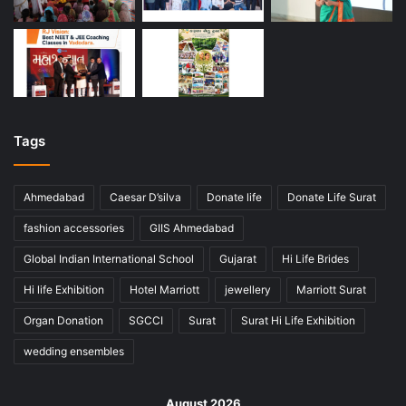
Tags
Ahmedabad
Caesar D’silva
Donate life
Donate Life Surat
fashion accessories
GIIS Ahmedabad
Global Indian International School
Gujarat
Hi Life Brides
Hi life Exhibition
Hotel Marriott
jewellery
Marriott Surat
Organ Donation
SGCCI
Surat
Surat Hi Life Exhibition
wedding ensembles
August 2026