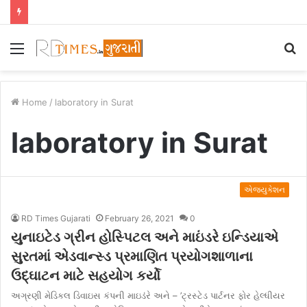
Menu
S
fo
Home
/
laboratory in Surat
laboratory in Surat
એજ્યુકેશન
RD Times Gujarati
February 26, 2021
0
યુનાઇટેડ ગ્રીન હોસ્પિટલ અને માઇંડરે ઇન્ડિયાએ
સુરતમાં એડવાન્સ્ડ પ્રમાણિત પ્રયોગશાળાના
ઉદ્ઘાટન માટે સહયોગ કર્યો
અગ્રણી મેડિકલ ડિવાઇસ કંપની માઇડંરે અને – ’ટ્રસ્ટેડ પાર્ટનર ફોર હેલ્ધીયર