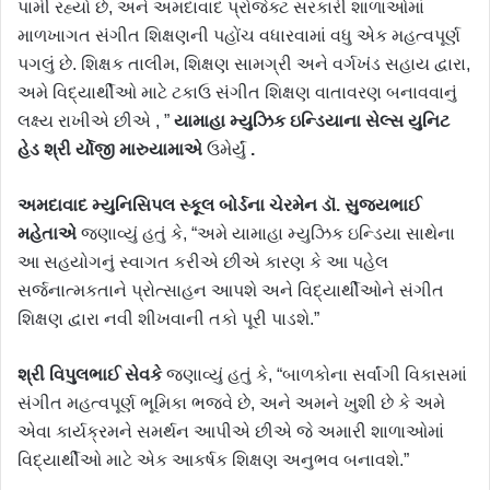
પામી રહ્યો છે, અને અમદાવાદ પ્રોજેક્ટ સરકારી શાળાઓમાં
માળખાગત સંગીત શિક્ષણની પહોંચ વધારવામાં વધુ એક મહત્વપૂર્ણ
પગલું છે. શિક્ષક તાલીમ, શિક્ષણ સામગ્રી અને વર્ગખંડ સહાય દ્વારા,
અમે વિદ્યાર્થીઓ માટે ટકાઉ સંગીત શિક્ષણ વાતાવરણ બનાવવાનું
લક્ષ્ય રાખીએ છીએ , ”
યામાહા મ્યુઝિક ઇન્ડિયાના સેલ્સ યુનિટ
હેડ શ્રી ર્યોજી મારુયામાએ
ઉમેર્યું
.
અમદાવાદ મ્યુનિસિપલ સ્કૂલ બોર્ડના ચેરમેન ડૉ. સુજયભાઈ
મહેતાએ
જણાવ્યું હતું કે, “અમે યામાહા મ્યુઝિક ઇન્ડિયા સાથેના
આ સહયોગનું સ્વાગત કરીએ છીએ કારણ કે આ પહેલ
સર્જનાત્મકતાને પ્રોત્સાહન આપશે અને વિદ્યાર્થીઓને સંગીત
શિક્ષણ દ્વારા નવી શીખવાની તકો પૂરી પાડશે.”
શ્રી વિપુલભાઈ સેવકે
જણાવ્યું હતું કે, “બાળકોના સર્વાંગી વિકાસમાં
સંગીત મહત્વપૂર્ણ ભૂમિકા ભજવે છે, અને અમને ખુશી છે કે અમે
એવા કાર્યક્રમને સમર્થન આપીએ છીએ જે અમારી શાળાઓમાં
વિદ્યાર્થીઓ માટે એક આકર્ષક શિક્ષણ અનુભવ બનાવશે.”