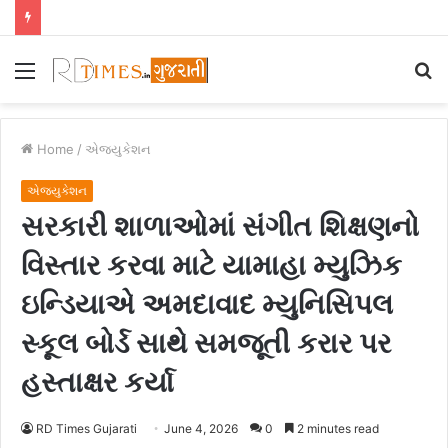
Menu
S
fo
Home
/
એજ્યુકેશન
એજ્યુકેશન
સરકારી શાળાઓમાં સંગીત શિક્ષણનો
વિસ્તાર કરવા માટે યામાહા મ્યુઝિક
ઇન્ડિયાએ અમદાવાદ મ્યુનિસિપલ
સ્કૂલ બોર્ડ સાથે સમજૂતી કરાર પર
હસ્તાક્ષર કર્યા
RD Times Gujarati
June 4, 2026
0
2 minutes read