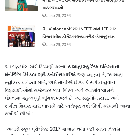
પાઠ ભણાવ્યો
June 29, 2026
RJ Vision: વડોદરામાં NEET અને JEE માટે
વિશ્વસનીય કોચિંગ સંસ્થા તરીકે ઉભરતું નામ
June 29, 2026
આ સહયોગ અંગે ટિપ્પણી કરતા,
યામાહા મ્યુઝિક ઇન્ડિયાના
મેનેજિંગ ડિરેક્ટર
શ્રી કેનેઈ સકાઈએ
જણાવ્યું હતું કે, “યામાહા
મ્યુઝિક ઇન્ડિયા ખાતે, અમે માનીએ છીએ કે સંગીત યુવાન
વિદ્યાર્થીઓમાં સર્જનાત્મકતા, શિસ્ત અને આત્મવિશ્વાસને
પોષવામાં મહત્વપૂર્ણ ભૂમિકા ભજવે છે. આ સહયોગ દ્વારા, અમે
સંગીત શિક્ષણ દ્વારા બાળકો માટે અર્થપૂર્ણ તકો ઊભી કરવાની આશા
રાખીએ છીએ.”
“અમારો સ્કૂલ પ્રોજેક્ટ 2017 માં શરૂ થયા પછી સતત વિકાસ