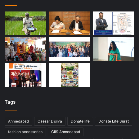
Tags
Ahmedabad
Caesar D’silva
Donate life
Donate Life Surat
fashion accessories
GIIS Ahmedabad