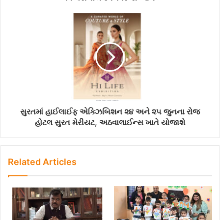
e
s
s
સુરતમાં હાઈલાઈફ એક્ઝિબિશન ૨૪ અને ૨૫ જુનના રોજ
હોટલ સુરત મેરીયટ, અઠવાલાઈન્સ ખાતે યોજાશે
Related Articles