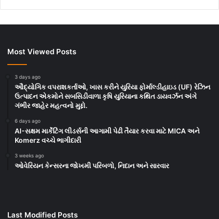
Most Viewed Posts
3 days ago
ઔદ્યોગિક વપરાશકર્તાઓ, ખાસ કરીને યુરિયા ફોર્માલ્ડીહાઇડ (UF) રેઝિન
ઉત્પાદન એકમોને સબસિડીવાળા કૃષિ યુરિયાના કથિત ડાયવર્ઝન અંગે
ગંભીર જાહેર મહત્વનો મુદ્દો.
6 days ago
AI-સક્ષમ માર્કેટિંગ લીડર્સની આગામી પેઢી તૈયાર કરવા માટે MICA અને
Komerz વચ્ચે ભાગીદારી
3 weeks ago
ઓવેરિયન કેન્સરના જોખમી પરિબળો, નિદાન અને સારવાર
Last Modified Posts