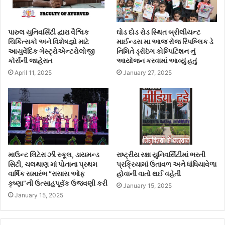
પારુલ યુનિવર્સિટી દ્વારા વૈશ્વિક
ઘોડ દોડ રોડ સ્થિત બ્રીલીયન્ટ
ચિકિત્સકો અને વિશેષજ્ઞો માટે
માઈન્ડસ મા આજ રોજ રિપબ્લિક ડે
આયુર્વેદિક ગેસ્ટ્રોએન્ટરોલોજી
નિમિતે ડ્રૉઇંગ કોમ્પિટિશન નું
કોર્સની જાહેરાત
આયોજન કરવામાં આવ્યું હતું
April 11, 2025
January 27, 2025
માઉન્ટ લિટેરા ઝી સ્કૂલ, ડાયમન્ડ
રાષ્ટ્રીય રક્ષા યુનિવર્સિટીમાં ભરતી
સિટી, ચલથાણ માં પોતાના પ્રથમ
પ્રક્રિયામાં ઉતાવળ અને ધાંધિયાવેળા
વાર્ષિક સમારંભ “રાસાસ ઓફ
હોવાની વાતો થઈ વહેતી
કૃષ્ણા”ની ઉત્સાહપૂર્વક ઉજવણી કરી
January 15, 2025
January 15, 2025