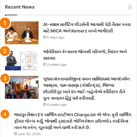
Recent News
AI-સક્ષમ માર્કેટિંગ લીડર્સની આગામી પેઢી તૈયાર કરવા
માટે MICA અને Komerz વચ્ચે ભાગીદારી
6 days ago
ઓવેરિયન કેન્સરના જોખમી પરિબળો, નિદાન અને
સારવાર
3 weeks ago
પૂજ્ય શંકરાચાર્યજીના પાવન સાન્નિધ્યમાં આનંદવર્ધન
આશ્રમ, ગામ વાસણા (કોશીન્દ્રા), જિલ્લા
છોટાઉદેપુર ખાતે ૨૫ ભાઈ-બહેનોએ સ્વૈચ્છિક રીતે
પુનઃ સનાતન હિંદુ ધર્મ સ્વીકાર્યો.
4 weeks ago
જયપુર સ્થિત EV ચાર્જિંગ સ્ટાર્ટઅપ ChargeJet એ એપ-ફ્રી ચાર્જિંગ
ફીચર લોન્ચ કર્યું, જેનાથી ડ્રાઇવરો એપ્લિકેશન ડાઉનલોડ કર્યા વિના
તરત જ સ્કેન, ચૂકવણી અને ચાર્જ કરી શકે છે.
June 30, 2026