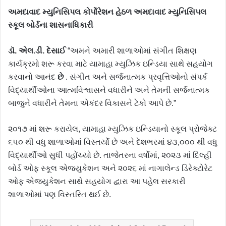
અમદાવાદ મ્યુનિસિપલ કોર્પોરેશન હેઠળ અમદાવાદ મ્યુનિસિપલ
સ્કૂલ બોર્ડના
શાસનાધિકારી
ડૉ. એલ.ડી. દેસાઈ
“અમને અમારી શાળાઓમાં સંગીત શિક્ષણ
કાર્યક્રમો શરૂ કરવા માટે યામાહા મ્યુઝિક ઇન્ડિયા સાથે સહયોગ
કરવાનો આનંદ
છે
. સંગીત અને સર્જનાત્મક પ્રવૃત્તિઓનો સંપર્ક
વિદ્યાર્થીઓના આત્મવિશ્વાસને વધારીને અને તેમની સર્જનાત્મક
બાજુને વધારીને તેમના એકંદર વિકાસને ટેકો આપે છે.”
૨૦૧૭ માં શરૂ કરાયેલ, યામાહા મ્યુઝિક ઇન્ડિયાનો સ્કૂલ પ્રોજેક્ટ
૬૫૦ થી વધુ શાળાઓમાં વિસ્તર્યો છે અને દેશભરમાં ૪૩,૦૦૦ થી વધુ
વિદ્યાર્થીઓ સુધી પહોંચ્યો છે. તાજેતરના વર્ષોમાં, ૨૦૨૩ માં દિલ્હી
બોર્ડ ઓફ સ્કૂલ એજ્યુકેશન અને ૨૦૨૬ માં નાગાલેન્ડ ડિરેક્ટોરેટ
ઓફ એજ્યુકેશન સાથે સહયોગ દ્વારા આ પહેલ સરકારી
શાળાઓમાં પણ વિસ્તરિત થઈ છે.