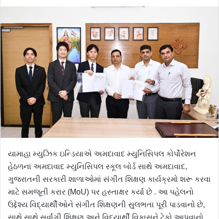
યામાહા મ્યુઝિક ઇન્ડિયાએ અમદાવાદ મ્યુનિસિપલ કોર્પોરેશન
હેઠળના અમદાવાદ મ્યુનિસિપલ સ્કૂલ બોર્ડ સાથે અમદાવાદ,
ગુજરાતની સરકારી શાળાઓમાં સંગીત શિક્ષણ કાર્યક્રમો શરૂ કરવા
માટે સમજૂતી કરાર (MoU) પર હસ્તાક્ષર કર્યા છે . આ પહેલનો
ઉદ્દેશ્ય વિદ્યાર્થીઓને સંગીત શિક્ષણની સુલભતા પૂરી પાડવાનો છે,
સાથે સાથે સર્વાંગી શિક્ષણ અને વિદ્યાર્થી વિકાસને ટેકો આપવાનો