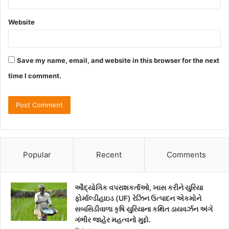
Website
Save my name, email, and website in this browser for the next
time I comment.
Popular
Recent
Comments
ઔદ્યોગિક વપરાશકર્તાઓ, ખાસ કરીને યુરિયા
ફોર્માલ્ડીહાઇડ (UF) રેઝિન ઉત્પાદન એકમોને
સબસિડીવાળા કૃષિ યુરિયાના કથિત ડાયવર્ઝન અંગે
ગંભીર જાહેર મહત્વનો મુદ્દો.