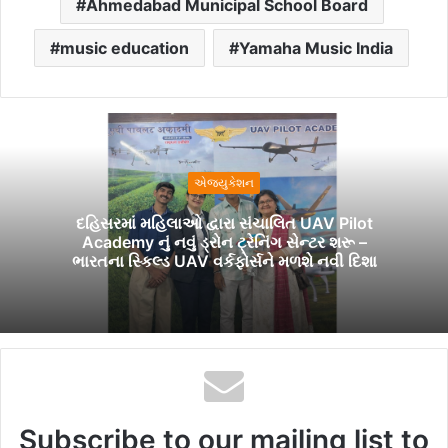
Ahmedabad Municipal School Board
music education
Yamaha Music India
એજ્યુકેશન
દહિસરમાં મહિલાઓ દ્વારા સંચાલિત UAV Pilot
Academy નું નવું ડ્રોન ટ્રેનિંગ સેન્ટર શરૂ –
ભારતના સ્કિલ્ડ UAV વર્કફોર્સને મળશે નવી દિશા
Subscribe to our mailing list to