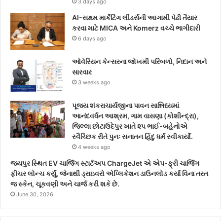
3 days ago
AI-સક્ષમ માર્કેટિંગ લીડર્સની આગામી પેઢી તૈયાર
કરવા માટે MICA અને Komerz વચ્ચે ભાગીદારી
6 days ago
ઓવેરિયન કેન્સરના જોખમી પરિબળો, નિદાન અને
સારવાર
3 weeks ago
પૂજ્ય શંકરાચાર્યજીના પાવન સાન્નિધ્યમાં
આનંદવર્ધન આશ્રમ, ગામ વાસણા (કોશીન્દ્રા),
જિલ્લા છોટાઉદેપુર ખાતે ૨૫ ભાઈ-બહેનોએ
સ્વૈચ્છિક રીતે પુનઃ સનાતન હિંદુ ધર્મ સ્વીકાર્યો.
4 weeks ago
જયપુર સ્થિત EV ચાર્જિંગ સ્ટાર્ટઅપ ChargeJet એ એપ-ફ્રી ચાર્જિંગ
ફીચર લોન્ચ કર્યું, જેનાથી ડ્રાઇવરો એપ્લિકેશન ડાઉનલોડ કર્યા વિના તરત
જ સ્કેન, ચૂકવણી અને ચાર્જ કરી શકે છે.
June 30, 2026