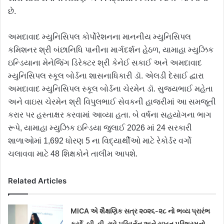
છે.
અમદાવાદ મ્યુનિસિપલ કોર્પોરેશનના માનનીય મ્યુનિસિપલ
કમિશનર શ્રી બંછાનિધિ પાનીના માર્ગદર્શન હેઠળ, યામાહા મ્યુઝિક
ઇન્ડિયાના મેનેજિંગ ડિરેક્ટર શ્રી કેનેઈ સકાઈ અને અમદાવાદ
મ્યુનિસિપલ સ્કૂલ બોર્ડના શાસનાધિકારી ડૉ. એલડી દેસાઈ દ્વારા
અમદાવાદ મ્યુનિસિપલ સ્કૂલ બોર્ડના ચેરમેન ડૉ. સુજયભાઈ મહેતા
અને વાઇસ ચેરમેન શ્રી વિપુલભાઈ સેવકની હાજરીમાં આ સમજૂતી
કરાર પર હસ્તાક્ષર કરવામાં આવ્યા હતા. બે વર્ષના સહયોગના ભાગ
રૂપે, યામાહા મ્યુઝિક ઇન્ડિયા જુલાઈ 2026 માં 24 સરકારી
શાળાઓમાં 1,692 ધોરણ 5 ના વિદ્યાર્થીઓ માટે રેકોર્ડર વર્ગો
ચલાવવા માટે 48 શિક્ષકોને તાલીમ આપશે.
Related Articles
MICA એ શૈક્ષણિક સત્ર ૨૦૨૬-૨૮ નો ભવ્ય પ્રારંભ
કર્યો, બી. વી. રાવે પરિવર્તન અને સખત પરિશ્રમનો