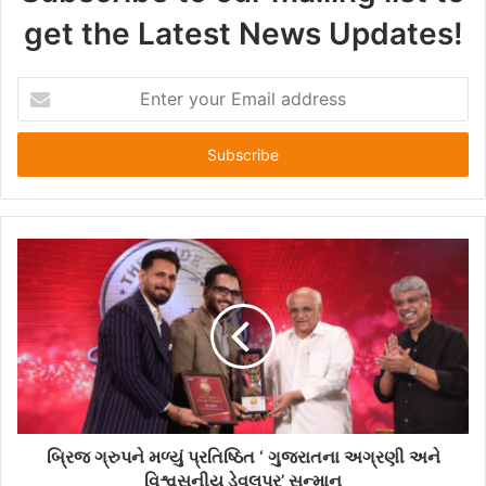
get the Latest News Updates!
E
n
t
e
r
y
o
u
r
E
m
a
i
l
a
d
d
બ્રિજ ગ્રુપને મળ્યું પ્રતિષ્ઠિત ‘ ગુજરાતના અગ્રણી અને
r
વિશ્વસનીય ડેવલપર’ સન્માન