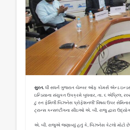
સુરત.
ધી સધર્ન ગુજરાત ચેમ્બર ઓફ કોમર્સ એન્ડ ઇન્ડસ
ઇન્ડિયાના સંયુકત ઉપક્રમે બુધવાર, તા. ૬ એપ્રિલ, ર૦ર
ટુ રન ફેમિલી બિઝનેસ પ્રોફેશનલી’ વિષય ઉપર સેમિનારન
ટ્રાન્સ કન્સલ્ટીંગના સીઇઓ એ. બી. રાજુ દ્વારા ઉદ્યોગ
એ. બી. રાજુએ જણાવ્યું હતું કે, બિઝનેસ કેટલો મોટો