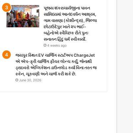
પૂજ્ય શંકરાચાર્યજીના પાવન
સાન્નિધ્યમાં આનંદવર્ધન આશ્રમ,
ગામ વાસણા (કોશીન્દ્રા), જિલ્લા
છોટાઉદેપુર ખાતે ૨૫ ભાઈ-
બહેનોએ સ્વૈચ્છિક રીતે પુનઃ
સનાતન હિંદુ ધર્મ સ્વીકાર્યો.
4 weeks ago
જયપુર સ્થિત EV ચાર્જિંગ સ્ટાર્ટઅપ ChargeJet
એ એપ-ફ્રી ચાર્જિંગ ફીચર લોન્ચ કર્યું, જેનાથી
ડ્રાઇવરો એપ્લિકેશન ડાઉનલોડ કર્યા વિના તરત જ
સ્કેન, ચૂકવણી અને ચાર્જ કરી શકે છે.
June 30, 2026