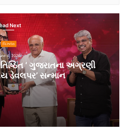
ead Next
બિઝનેસ
une 4, 2026
્રતિષ્ઠિત ‘ ગુજરાતના અગ્રણી
ીય ડેવલપર’ સન્માન
 અગ્રણી અને વિશ્વસનીય ડેવલપર’ સન્માન