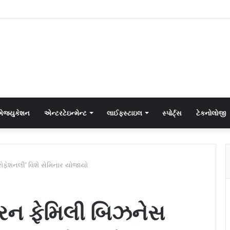
જ્યુકેશન
એન્ટરટેઇન્મેન્ટ
લાઈફસ્ટાઇલ
સ્પોર્ટ્સ
ટેકનોલોજી
્રોફેશનલી’ વિશે સેમિનાર યોજાયો
ટુ રન ફેમિલી બિઝનેસ