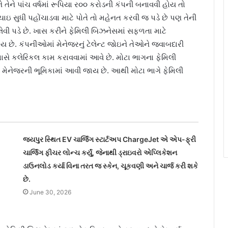
ે તેને પાંચ વર્ષમાં રૂપિયા ર૦૦ કરોડની કંપની બનાવવી હોય તો
 ઉચાઇ સુધી પહોંચાડવા માટે પોતે તો મહેનત કરવી જ પડે છે પણ તેની
ી પડે છે. ખાસ કરીને ફેમિલી બિઝનેસમાં સફળતા માટે
ય છે. કંપનીઓમાં મેનેજરનું ટેલેન્ટ જોઇને તેઓને જવાબદારી
ાસે કલેરિકલ કામ કરાવવામાં આવે છે. મોટા ભાગના ફેમિલી
 મેનેજરની ભૂમિકામાં આવી જાય છે. આથી મોટા ભાગે ફેમિલી
જયપુર સ્થિત EV ચાર્જિંગ સ્ટાર્ટઅપ ChargeJet એ એપ-ફ્રી
ચાર્જિંગ ફીચર લોન્ચ કર્યું, જેનાથી ડ્રાઇવરો એપ્લિકેશન
ડાઉનલોડ કર્યા વિના તરત જ સ્કેન, ચૂકવણી અને ચાર્જ કરી શકે
છે.
June 30, 2026