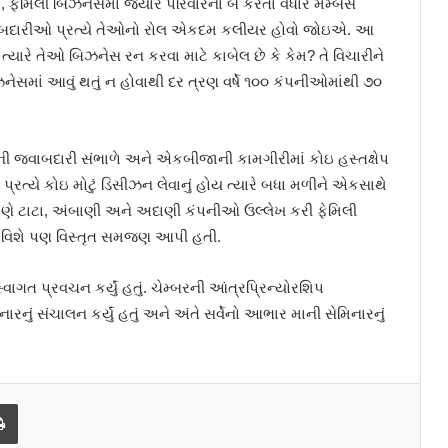
 ફેમિલી બિઝનેસમાં જ્યારે પરિવારના બે કરતા વધારે મેમ્બર્સ
વાબદારીઓ પ્રત્યે તેઓનો રોલ એકદમ કલીયર હોવો જોઇએ. આ
ારે તેઓ બિઝનેસ રન કરવા માટે કાબેલ છે કે કેમ? તે વિચારીને
ેસમાં આવું થતું ન હોવાથી દર ત્રણ વર્ષે ૧૦૦ કંપનીઓમાંથી ૭૦
રેની જવાબદારી સંભાળે અને એકબીજાની કામગીરીમાં કોઇ હસ્તક્ષેપ
્રત્યે કોઇ મોટું ડિસીઝન લેવાનું હોય ત્યારે બધા મળીને એકસાથે
ેમણે ટાટા, અંબાણી અને અદાણી કંપનીઓ ઉલ્લેખ કરી ફેમિલી
િંગ વિશે પણ વિસ્તૃત સમજણ આપી હતી.
ાગત પ્રવચન કર્યું હતું. ચેમ્બરની આંત્રપ્રિન્યોરશિપ
રનું સંચાલન કર્યું હતું અને અંતે સર્વેનો આભાર માની સેમિનારનું
Print