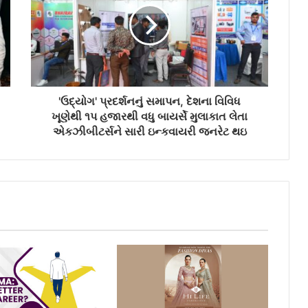
'ઉદ્યોગ' પ્રદર્શનનું સમાપન, દેશના વિવિધ
ખૂણેથી ૧પ હજારથી વધુ બાયર્સે મુલાકાત લેતા
એકઝીબીટર્સને સારી ઇન્કવાયરી જનરેટ થઇ