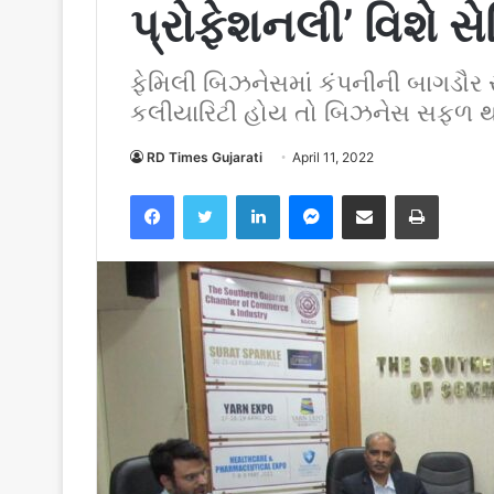
પ્રોફેશનલી’ વિશે 
ફેમિલી બિઝનેસમાં કંપનીની બાગડૌર સં
કલીયારિટી હોય તો બિઝનેસ સફળ થાય
RD Times Gujarati
April 11, 2022
Facebook
Twitter
LinkedIn
Messenger
Share via Email
Print