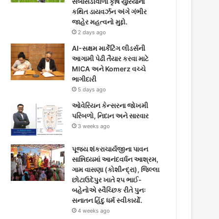
સબસિડીવાળા કૃષિ યુરિયાના
કથિત ડાયવર્ઝન અંગે ગંભીર
જાહેર મહત્વનો મુદ્દો.
2 days ago
AI-સક્ષમ માર્કેટિંગ લીડર્સની
આગામી પેઢી તૈયાર કરવા માટે
MICA અને Komerz વચ્ચે
ભાગીદારી
5 days ago
ઓવેરિયન કેન્સરના જોખમી
પરિબળો, નિદાન અને સારવાર
3 weeks ago
પૂજ્ય શંકરાચાર્યજીના પાવન
સાન્નિધ્યમાં આનંદવર્ધન આશ્રમ,
ગામ વાસણા (કોશીન્દ્રા), જિલ્લા
છોટાઉદેપુર ખાતે ૨૫ ભાઈ-
બહેનોએ સ્વૈચ્છિક રીતે પુનઃ
સનાતન હિંદુ ધર્મ સ્વીકાર્યો.
4 weeks ago