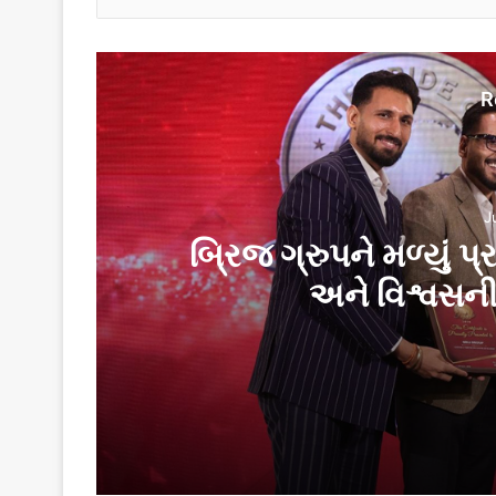
R
J
બ્રિજ ગ્રુપને મળ્યું પ
અને વિશ્વસન
June 4, 2026
બ્રિજ ગ્રુપને મળ્યું પ્રતિષ્ઠિત ‘ ગુજરાતના