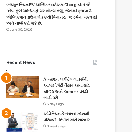
જયપુર સ્થિત EV ચાર્જિંગ સ્ટાર્ટઅપ ChargeJet એ
એપ-ફ્રી ચાર્જિંગ ફીચર લોન્ચ કર્યું, જેનાથી ડ્રાઇવરો
એપ્લિકેશન ડાઉનલોડ કર્યા વિના તરત જ સ્કેન, ચૂકવણી
અને ચાર્જ કરી શકે છે.
June 30, 2026
Recent News
AI-સક્ષમ માર્કેટિંગ લીડર્સની
આગામી પેઢી તૈયાર કરવા માટે
MICA અને Komerz વચ્ચે
ભાગીદારી
5 days ago
ઓવેરિયન કેન્સરના જોખમી
પરિબળો, નિદાન અને સારવાર
3 weeks ago