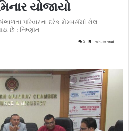
સેમિનાર યોજાયો
ભાળતા પરિવારના દરેક મેમ્બર્સમાં રોલ
 છે : નિષ્ણાંત
0
1 minute read