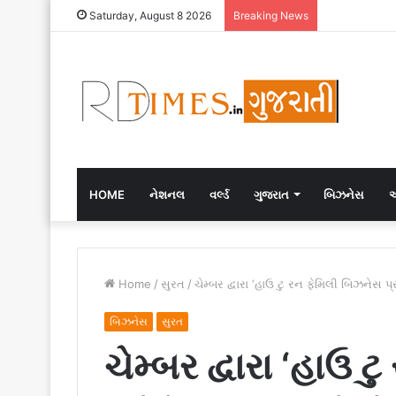
Saturday, August 8 2026
Breaking News
HOME
નેશનલ
વર્લ્ડ
ગુજરાત
બિઝનેસ
એ
Home
/
સુરત
/
ચેમ્બર દ્વારા ‘હાઉ ટુ રન ફેમિલી બિઝનેસ પ
બિઝનેસ
સુરત
ચેમ્બર દ્વારા ‘હાઉ 