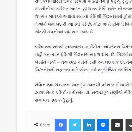
રોલ કલીયારિટી ઉપર પ્રકાશ પાડતા તેમણે કહયું હતું કે,
કંપનીની બાગડૌર સંભાળતા હોય ત્યારે બિઝનેસની જ
ઉપરાંત ભાઇઓ અથવા સંતાનો ફેમિલી બિઝનેસમાં હોય ત્ય
તેઓને જવાબદારી આપવી પડે છે. મોટા ભાગે ફેમિલી બિઝન
જેટલી કંપનીઓ બંધ થઇ જાય છે.
પરિવારના સભ્યો ફાયનાન્સ, માર્કેટીંગ, ઓપરેશન વિગે
નહીં કરે ત્યારે ફેમિલી બિઝનેસ સફળ થાય છે. બિઝનેસ પ
બેસીને ચર્ચા – વિચારણા કરીને ડિસીઝન લઇ શકે છે. ત
બિઝનેસની સફળતા માટે લોન્ગ ટર્મ સ્ટ્રેટેજિક પ્લાન
સેમિનારમાં ચેમ્બરના માનદ્‌ ખજાનચી પરેશ લાઠીયાએ સ્વ
ડેવલપમેન્ટ કમિટીના ચેરમેન ડો. સંજય ડુંગરાણીએ સેમિના
સમાપન પણ કર્યું હતું.
Facebook
Twitter
LinkedIn
Messenger
Share via Email
Share