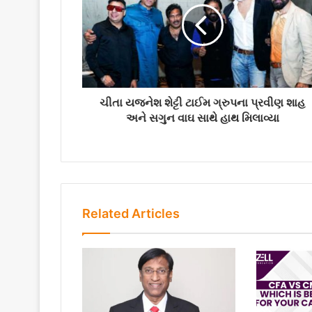
a
i
l
a
d
d
r
ચીતા યજનેશ શેટ્ટી ટાઈમ ગ્રુપના પ્રવીણ શાહ
e
અને સગુન વાઘ સાથે હાથ મિલાવ્યા
s
s
Related Articles