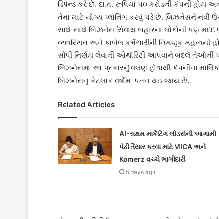
ડિપેન્ડ કરે છે. દા.ત. રૂપિયા પ૦ કરોડની કંપની હોય અન
તેના માટે યોગ્ય પ્લાનિંગ કરવું પડે છે. બિઝનેસને નવી
સાથે સાથે બિઝનેસ સિવાય બહારના લોકોની પણ મદદ લેવ
વ્યવસ્થિત અને કાબેલ કર્મચારીની નિમણૂંક મહત્વની હો
સોંપી નિર્ણય લેવાની ઓથોરિટી આપવાને બદલે તેઓની પ
બિઝનેસમાં આ પ્રકારનું વલણ હોવાથી કંપનીના માલિક
બિઝનેસનું કેટલાક વર્ષોમાં પતન થઇ જાય છે.
Related Articles
AI-સક્ષમ માર્કેટિંગ લીડર્સની આગામી
પેઢી તૈયાર કરવા માટે MICA અને
Komerz વચ્ચે ભાગીદારી
5 days ago