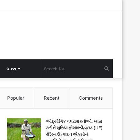
Search
અન્ય
for
Popular
Recent
Comments
ઔદ્યોગિક વપરાશકર્તાઓ, ખાસ
કરીને યુરિયા ફોર્માલ્ડીહાઇડ (UF)
રેઝિન ઉત્પાદન એકમોને