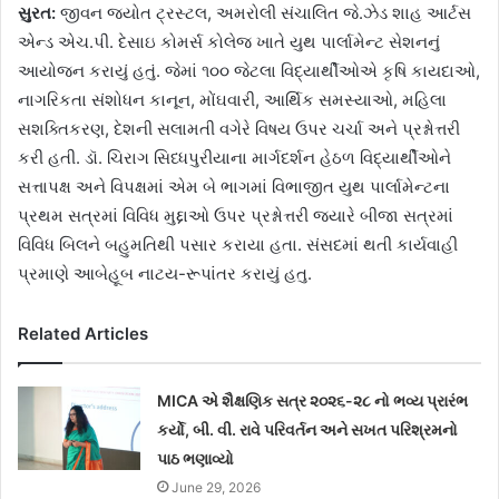
સુરત:
જીવન જયોત ટ્રસ્ટલ, અમરોલી સંચાલિત જે.ઝેડ શાહ આર્ટસ
એન્ડ એચ.પી. દેસાઇ કોમર્સ કોલેજ ખાતે યુથ પાર્લામેન્ટ સેશનનું
આયોજન કરાયું હતું. જેમાં ૧૦૦ જેટલા વિદ્યાર્થીઓએ કૃષિ કાયદાઓ,
નાગરિકતા સંશોધન કાનૂન, મોંઘવારી, આર્થિક સમસ્યાઓ, મહિલા
સશક્તિકરણ, દેશની સલામતી વગેરે વિષય ઉપર ચર્ચા અને પ્રશ્નોત્તરી
કરી હતી. ડૉ. ચિરાગ સિધ્ધપુરીયાના માર્ગદર્શન હેઠળ વિદ્યાર્થીઓને
સત્તાપક્ષ અને વિપક્ષમાં એમ બે ભાગમાં વિભાજીત યુથ પાર્લામેન્ટના
પ્રથમ સત્રમાં વિવિધ મુદ્દાઓ ઉપર પ્રશ્નોત્તરી જયારે બીજા સત્રમાં
વિવિધ બિલને બહુમતિથી પસાર કરાયા હતા. સંસદમાં થતી કાર્યવાહી
પ્રમાણે આબેહૂબ નાટય-રૂપાંતર કરાયું હતુ.
Related Articles
MICA એ શૈક્ષણિક સત્ર ૨૦૨૬-૨૮ નો ભવ્ય પ્રારંભ
કર્યો, બી. વી. રાવે પરિવર્તન અને સખત પરિશ્રમનો
પાઠ ભણાવ્યો
June 29, 2026