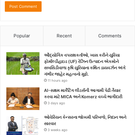
Popular
Recent
Comments
ઔદ્યોગિક વપરાશકર્તાઓ, ખાસ કરીને યુરિયા
ફોર્માલ્ડીહાઇડ (UF) રેઝિન ઉત્પાદન એકમોને
સબસિડીવાળા કૃષિ યુરિયાના કથિત ડાયવર્ઝન અંગે
ગંભીર જાહેર મહત્વનો મુદ્દો.
11 hours ago
AI-સક્ષમ માર્કેટિંગ લીડર્સની આગામી પેઢી તૈયાર
કરવા માટે MICA અને Komerz વચ્ચે ભાગીદારી
3 days ago
ઓવેરિયન કેન્સરના જોખમી પરિબળો, નિદાન અને
સારવાર
3 weeks ago