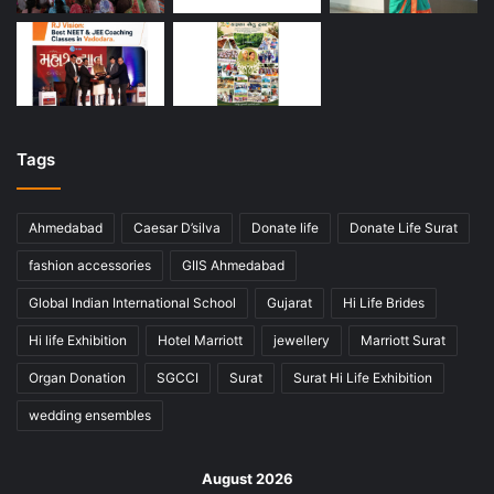
Tags
Ahmedabad
Caesar D’silva
Donate life
Donate Life Surat
fashion accessories
GIIS Ahmedabad
Global Indian International School
Gujarat
Hi Life Brides
Hi life Exhibition
Hotel Marriott
jewellery
Marriott Surat
Organ Donation
SGCCI
Surat
Surat Hi Life Exhibition
wedding ensembles
August 2026