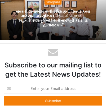
એજ્યુકેશન
સરકારી શાળાઓમાં સંગીત શિક્ષણનો વિસ્તાર કરવા
માટે યામાહા મ્યુઝિક ઇન્ડિયાએ અમદાવાદ
મ્યુનિસિપલ સ્કૂલ બોર્ડ સાથે સમજૂતી કરાર પર
હસ્તાક્ષર કર્યા
Subscribe to our mailing list to
get the Latest News Updates!
E
n
t
e