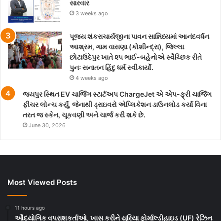
સારવાર
3 weeks ago
પૂજ્ય શંકરાચાર્યજીના પાવન સાન્નિધ્યમાં આનંદવર્ધન
આશ્રમ, ગામ વાસણા (કોશીન્દ્રા), જિલ્લા
છોટાઉદેપુર ખાતે ૨૫ ભાઈ-બહેનોએ સ્વૈચ્છિક રીતે
પુનઃ સનાતન હિંદુ ધર્મ સ્વીકાર્યો.
4 weeks ago
જયપુર સ્થિત EV ચાર્જિંગ સ્ટાર્ટઅપ ChargeJet એ એપ-ફ્રી ચાર્જિંગ
ફીચર લોન્ચ કર્યું, જેનાથી ડ્રાઇવરો એપ્લિકેશન ડાઉનલોડ કર્યા વિના
તરત જ સ્કેન, ચૂકવણી અને ચાર્જ કરી શકે છે.
June 30, 2026
Most Viewed Posts
11 hours ago
ઔદ્યોગિક વપરાશકર્તાઓ, ખાસ કરીને યુરિયા ફોર્માલ્ડીહાઇડ (UF) રેઝિન