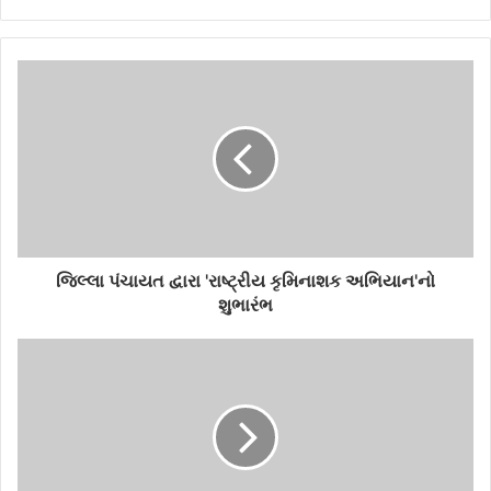
r
y
o
u
r
E
m
a
i
l
a
d
d
જિલ્લા પંચાયત દ્વારા 'રાષ્ટ્રીય કૃમિનાશક અભિયાન'નો
r
શુભારંભ
e
s
s