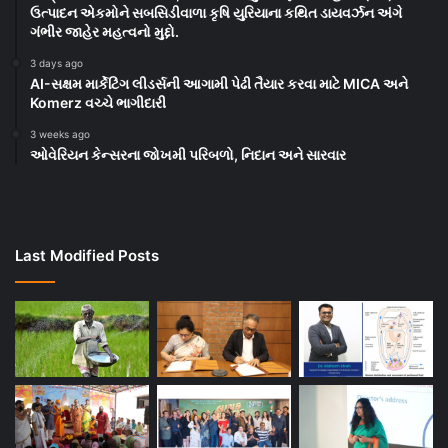
ઉત્પાદન એકમોને સબસિડીવાળા કૃષિ યુરિયાના કથિત ડાયવર્ઝન અંગે
ગંભીર જાહેર મહત્વનો મુદ્દો.
3 days ago
AI-સક્ષમ માર્કેટિંગ લીડર્સની આગામી પેઢી તૈયાર કરવા માટે MICA અને
Komerz વચ્ચે ભાગીદારી
3 weeks ago
ઓવેરિયન કેન્સરના જોખમી પરિબળો, નિદાન અને સારવાર
Last Modified Posts