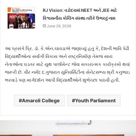
RJ Vision: વડોદરામાં NEET અને JEE માટે
વિશ્વસનીય કોચિંગ સંસ્થા તરીકે ઉભરતું નામ
June 29, 2026
આ પ્રસંગે પ્રિ. ડૉ. કે.એન.ચાવડાએ જણાવ્યું હતુ કે, દેશની ભાવિ પેઢી
વિદ્યાર્થીઓના સર્વાંગી વિકાસ અને રાષ્ટ્રનિર્માણ તેમજ સારા
નેતાઓના ઘડતર માટે યુથ પાર્લામેન્ટ જેવા સકારાત્મક કાર્યક્રમો થવાં
જરૂરી છે. વીર નર્મદ દ.ગુજરાત યુનિવર્સિટીના સેનેટસભ્ય શ્રી કનુભાઇ
ભરવાડે પણ માર્ગદર્શન આપી વિદ્યાર્થીઓને શુભેચ્છા પાઠવી હતી.
Amaroli College
Youth Parliament