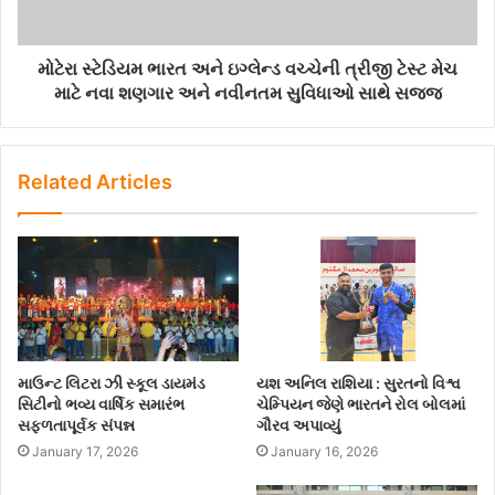
મોટેરા સ્ટેડિયમ ભારત અને ઇગ્લેન્ડ વચ્ચેની ત્રીજી ટેસ્ટ મેચ
માટે નવા શણગાર અને નવીનતમ સુવિધાઓ સાથે સજ્જ
Related Articles
માઉન્ટ લિટરા ઝી સ્કૂલ ડાયમંડ
યશ અનિલ રાશિયા : સુરતનો વિશ્વ
સિટીનો ભવ્ય વાર્ષિક સમારંભ
ચેમ્પિયન જેણે ભારતને રોલ બોલમાં
સફળતાપૂર્વક સંપન્ન
ગૌરવ અપાવ્યું
January 17, 2026
January 16, 2026