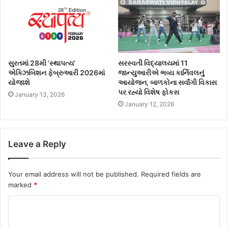
સુરતમાં 28મી ‘સ્થાપત્ય’
સરસ્વતી વિદ્યાલયમાં 11
એક્ઝિબિશન ફેબ્રુઆરી 2026માં
જાન્યુઆરીએ ભવ્ય કાર્નિવલનું
યોજાશે
આયોજન, બાળકોના સર્વાંગી વિકાસ
પર રહ્યો વિશેષ ફોકસ
January 13, 2026
January 12, 2026
Leave a Reply
Your email address will not be published.
Required fields are
marked
*