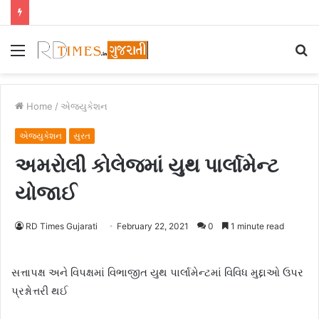
Menu
S
fo
Home
/
એજ્યુકેશન
એજ્યુકેશન
સુરત
અમરોલી કોલેજમાં યુથ પાર્લામેન્ટ
યોજાઈ
RD Times Gujarati
February 22, 2021
0
1 minute read
સત્તાપક્ષ અને વિપક્ષમાં વિભાજીત યુથ પાર્લામેન્ટમાં વિવિધ મુદ્દાઓ ઉપર
પ્રશ્નોત્તરી થઈ