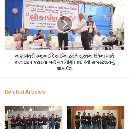
નાણામંત્રી કનુભાઈ દેસાઈના હસ્તે સુરતના ઉધના ખાતે
રૂ.૧૧.૪૫ કરોડના ખર્ચે નવનિર્મિત ૬૬ કેવી સબસ્ટેશનનું
લોકાર્પણ
Related Articles