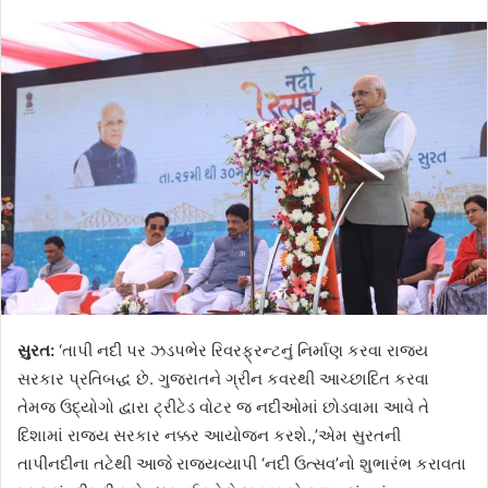
સુરત:
‘તાપી નદી પર ઝડપભેર રિવરફ્રન્ટનું નિર્માણ કરવા રાજ્ય
સરકાર પ્રતિબદ્ધ છે. ગુજરાતને ગ્રીન કવરથી આચ્છાદિત કરવા
તેમજ ઉદ્યોગો દ્વારા ટ્રીટેડ વોટર જ નદીઓમાં છોડવામા આવે તે
દિશામાં રાજ્ય સરકાર નક્કર આયોજન કરશે.,’એમ સુરતની
તાપીનદીના તટેથી આજે રાજ્યવ્યાપી ‘નદી ઉત્સવ’નો શુભારંભ કરાવતા