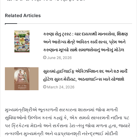
Related Articles
કરુણા સેતુ ટ્રસ્ટ : ચાર દાયકાથી માનવસેવા, શિક્ષણ
અને આરોગ્ય ક્ષેત્રે અવિરત કાર્ય સત્ય, પ્રેમ અને
કરુણાના મૂલ્યો સાથે સમાજસેવાનું અનોખું મોડેલ
June 26, 2026
સુરતમાં હાઈલાઈફ એક્ઝિબિશન ૨૬ અને ૨૭ માર્ચે
હોટેલ સુરત મેરીયટ, અઠવાલાઈન્સ ખાતે યોજાશે
March 24, 2026
મુખ્યમંત્રીશ્રીએ ભૂતકાળની સરકારના શાસનમાં જોવા મળતી
સુવિધાઓનો ઉલ્લેખ કરતાં કહ્યું કે, એક સમયે સાબરમતી નદીના પટ
પર ક્રિકેટના મેદાનો અને સર્કસના ડેરા-તંબુ જોવા મળતા હતા, જ્યારે
તત્કાલીન મુખ્યમંત્રી અને વડાપ્રધાનશ્રી નરેન્દ્રભાઈ મોદીની