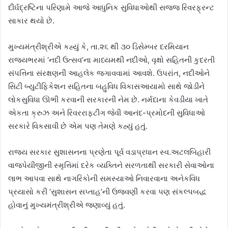
દીર્ઘદ્રષ્ટિના પરિણામે આજે આધુનિક સુવિધાઓથી સજ્જ રિવરફ્રન્ટ
સાકાર થયો છે.
મુખ્યમંત્રીશ્રીએ કહ્યું કે, તા.૨૬ થી ૩૦ ડિસેમ્બર દરમિયાન
રાજ્યભરમાં ‘નદી ઉત્સવ’ના માધ્યમથી નદીઓ, વૃક્ષો સહિતની કુદરતી
સંપત્તિના સંરક્ષણની આહલેક જગાવવામાં આવશે. ઉપરાંત, નદીઓને
સિટી બ્યુટીફિકેશન સહિતના બહુવિધ વિકાસઆયામો સાથે જોડીને
લોકસુવિધા ઊભી કરવાની સરકારની નેમ છે. નર્મદાના કેવડીયા ખાતે
એકતા ક્રુઝ અને રિવરરાફટીંગ જેવી આનંદ-પ્રમોદની સુવિધાઓ
સરકારે વિકસાવી છે એમ પણ તેમણે કહ્યું હતું.
રાજ્ય સરકાર સુશાસનના પ્રણેતા પૂર્વ વડાપ્રધાન સ્વ.અટલબિહારી
વાજપેયીજીની સ્મૃત્તિમાં દરેક વ્યક્તિને સરળતાથી સરકારી સેવાઓના
લાભ આપવા સાથે નાગરિકોની સમસ્યાઓ નિવારવાના અનેકવિધ
પ્રયાસો કરી ‘સુશાસન સપ્તાહ’ની ઉજવણી કરવા પણ સંકલ્પબદ્ધ
હોવાનું મુખ્યમંત્રીશ્રીએ જણાવ્યું હતું.