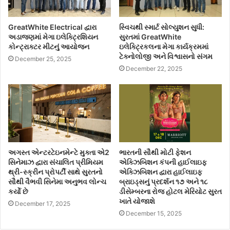
GreatWhite Electrical દ્વારા
સ્વિચથી સ્માર્ટ સોલ્યુશન સુધી:
અડાજણમાં મેગા ઇલેક્ટ્રિશિયન
સુરતમાં GreatWhite
કોન્ટ્રાક્ટર મીટનું આયોજન
ઇલેક્ટ્રિકલના મેગા કાર્યક્રમમાં
ટેક્નોલોજી અને વિશ્વાસનો સંગમ
December 25, 2025
December 22, 2025
અગસ્ત એન્ટરટેઇનમેન્ટે મુક્તા એ2
ભારતની સૌથી મોટી ફેશન
સિનેમાઝ દ્વારા સંચાલિત પ્રીમિયમ
એક્ઝિબિશન કંપની હાઈલાઇફ
થ્રી-સ્ક્રીન પ્રોપર્ટી સાથે સુરતનો
એક્ઝિબિશન દ્વારા હાઈલાઇફ
સૌથી વૈભવી સિનેમા અનુભવ લોન્ચ
બ્રાઇડ્સનું પ્રદર્શન ૧૭ અને ૧૮
કર્યો છે
ડીસેમ્બરના રોજ હોટલ મેરિયોટ સુરત
ખાતે યોજાશે
December 17, 2025
December 15, 2025