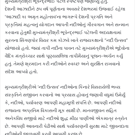
મુખ્યમંત્રીશ્રી ભૂપેન્દ્રભાઈ પટેલે સ્પષ્ટપણે જણાવ્યું હતું.
દેશની આઝાદીને ૭૫ વર્ષ પૂર્ણતાના અવસરે દેશભરમાં ઉજવાઈ રહેલા
‘આઝાદી કા અમૃત મહોત્સવ’ના ભાગરૂપે દેશની પ્રગતિ અને
પ્રકૃત્તિમાં મહત્વનું યોગદાન આપતી નદીઓનું ગૌરવગાન અને સન્માન
કરવાના હેતુથી મુખ્યમંત્રીશ્રી ભૂપેન્દ્રભાઈ પટેલની અધ્યક્ષતામાં
સુરતના સિંગણપોર વિયર કમ કોઝવે ખાતે રાજ્યકક્ષાનો “નદી ઉત્સવ”
યોજાયો હતો. જ્યાં તાપી નદીના પાવન તટે મુખ્યમંત્રીશ્રીએ ભૂદેવોના
વૈદિક મંત્રોચ્ચાર સાથે પૂણ્યસલિલા તાપીમૈયાનું પૂજન-અર્ચન કર્યું
હતું. તેમણે શ્રમદાન કરી નદીઓને સ્વચ્છ અને સુરક્ષિત રાખવાનો
સંદેશ આપ્યો હતો.
મુખ્યમંત્રીશ્રીએ ‘નદી ઉત્સવ’ નદીઓના કિનારે વિસરાયેલી ભવ્ય
સંસ્કૃતિને સજીવન કરવાનો આ પ્રયાસ હોવાનું જણાવી વધુમાં ઉમેર્યું
કે, નદીઓ, પર્યાવરણ આપણી મહામૂલી સંપત્તિ છે. આપણી નદીઓ
રાજ્યના અપ્રતિમ વિકાસની મૂક સાક્ષી છે. માનવજીવન સહિત
અનેકવિધ સજીવો માટે નદીઓ શુદ્ધ મીઠા પાણીઓ એકમાત્ર સ્ત્રોત
છે. આપણી આવનારી પેઢીઓ સાથે પર્યાવરણની સુરક્ષા માટે જીવનદાતા
નદીઓની જાળવણી કરવી આપણી ફરજ છે.