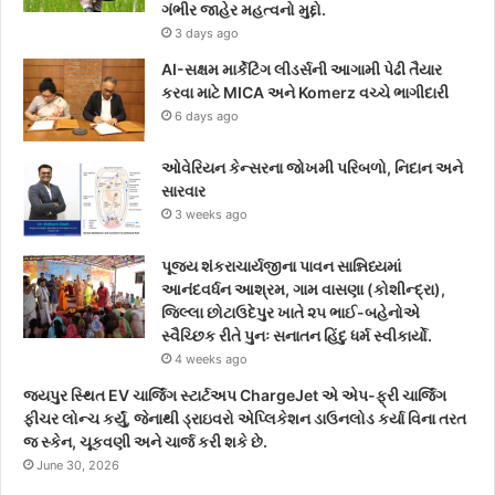
ગંભીર જાહેર મહત્વનો મુદ્દો.
3 days ago
AI-સક્ષમ માર્કેટિંગ લીડર્સની આગામી પેઢી તૈયાર
કરવા માટે MICA અને Komerz વચ્ચે ભાગીદારી
6 days ago
ઓવેરિયન કેન્સરના જોખમી પરિબળો, નિદાન અને
સારવાર
3 weeks ago
પૂજ્ય શંકરાચાર્યજીના પાવન સાન્નિધ્યમાં
આનંદવર્ધન આશ્રમ, ગામ વાસણા (કોશીન્દ્રા),
જિલ્લા છોટાઉદેપુર ખાતે ૨૫ ભાઈ-બહેનોએ
સ્વૈચ્છિક રીતે પુનઃ સનાતન હિંદુ ધર્મ સ્વીકાર્યો.
4 weeks ago
જયપુર સ્થિત EV ચાર્જિંગ સ્ટાર્ટઅપ ChargeJet એ એપ-ફ્રી ચાર્જિંગ
ફીચર લોન્ચ કર્યું, જેનાથી ડ્રાઇવરો એપ્લિકેશન ડાઉનલોડ કર્યા વિના તરત
જ સ્કેન, ચૂકવણી અને ચાર્જ કરી શકે છે.
June 30, 2026