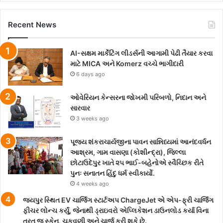
Recent News
AI-સક્ષમ માર્કેટિંગ લીડર્સની આગામી પેઢી તૈયાર કરવા
માટે MICA અને Komerz વચ્ચે ભાગીદારી
6 days ago
ઓવેરિયન કેન્સરના જોખમી પરિબળો, નિદાન અને
સારવાર
3 weeks ago
પૂજ્ય શંકરાચાર્યજીના પાવન સાન્નિધ્યમાં આનંદવર્ધન
આશ્રમ, ગામ વાસણા (કોશીન્દ્રા), જિલ્લા
છોટાઉદેપુર ખાતે ૨૫ ભાઈ-બહેનોએ સ્વૈચ્છિક રીતે
પુનઃ સનાતન હિંદુ ધર્મ સ્વીકાર્યો.
4 weeks ago
જયપુર સ્થિત EV ચાર્જિંગ સ્ટાર્ટઅપ ChargeJet એ એપ-ફ્રી ચાર્જિંગ
ફીચર લોન્ચ કર્યું, જેનાથી ડ્રાઇવરો એપ્લિકેશન ડાઉનલોડ કર્યા વિના
તરત જ સ્કેન, ચૂકવણી અને ચાર્જ કરી શકે છે.