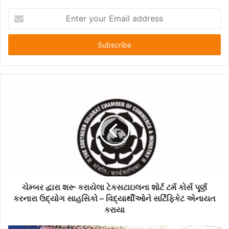
E
n
t
e
r
y
o
u
r
E
m
a
i
l
a
d
d
ચેમ્બર દ્વારા શરૂ કરાયેલા ટેકસટાઇલના શોર્ટ ટર્મ કોર્સ પૂર્ણ
r
કરનારા ઉદ્યોગ સાહસિકો – વિદ્યાર્થીઓને સર્ટિફિકેટ એનાયત
e
કરાયા
s
s