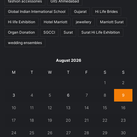
fashion accessories
GIIS Ahmedabad
Global Indian International School
Gujarat
Hi Life Brides
Hi life Exhibition
Hotel Marriott
jewellery
Marriott Surat
Organ Donation
SGCCI
Surat
Surat Hi Life Exhibition
wedding ensembles
August 2026
M
T
W
T
F
S
S
1
2
3
4
5
6
7
8
9
10
11
12
13
14
15
16
17
18
19
20
21
22
23
24
25
26
27
28
29
30