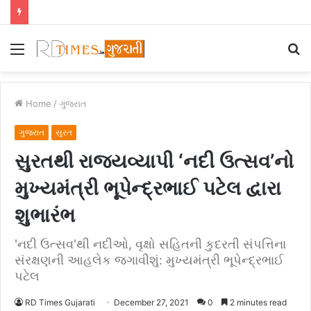
Menu
S
fo
Home
/
ગુજરાત
ગુજરાત
સુરત
સુરતથી રાજ્યવ્યાપી ‘નદી ઉત્સવ’નો
મુખ્યમંત્રી ભૂપેન્દ્રભાઈ પટેલ દ્વારા
શુભારંભ
'નદી ઉત્સવ'થી નદીઓ, વૃક્ષો સહિતની કુદરતી સંપત્તિના
સંરક્ષણની આહલેક જગાવીશું: મુખ્યમંત્રી ભૂપેન્દ્રભાઈ
પટેલ
RD Times Gujarati
December 27, 2021
0
2 minutes read