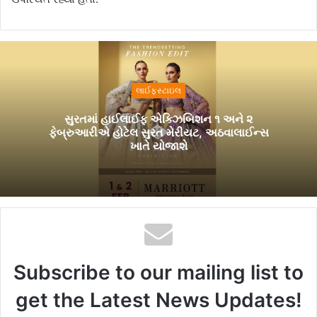
લાઈફસ્ટાઇલ
સુરતમાં હાઈલાઈફ એક્ઝિબિશન ૧ અને ૨
ફેબ્રુઆરીએ હોટેલ સુરત મેરીયટ, અઠવાલાઈન્સ
ખાતે યોજાશે
Subscribe to our mailing list to
get the Latest News Updates!