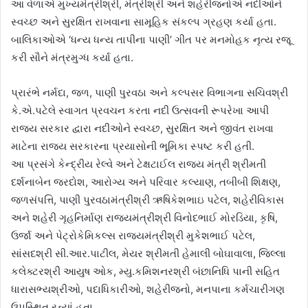
આ વેળાએ મુખ્યમંત્રીશ્રી, મંત્રીશ્રી અને શહેરીજનોએ નદીઓને
સ્વચ્છ અને સુરક્ષિત રાખવાના સામૂહિક સંકલ્પ ગ્રહણ કર્યા હતા.
બાલિકાઓએ ‘ધન્ય ધન્ય તાપીના પાણી’ ગીત પર મનમોહક નૃત્ય રજૂ
કરી સૌને મંત્રમુગ્ધ કર્યા હતા.
પ્રારંભે નર્મદા, જળ, પાણી પુરવઠા અને કલ્પસર વિભાગના સચિવશ્રી
કે.એ.પટેલે સ્વાગત પ્રવચન કરતા નદી ઉત્સવની રૂપરેખા આપી
રાજ્ય સરકાર દ્વારા નદીઓને સ્વચ્છ, સુરક્ષિત અને જીવંત રાખવા
માટેના રાજ્ય સરકારના પ્રયાસોની ભૂમિકા સ્પષ્ટ કરી હતી.
આ પ્રસંગે કેન્દ્રીય રેલ્વે અને ટેક્ષટાઈલ રાજ્ય મંત્રી શ્રીમતી
દર્શનાબેન જરદોશ, આરોગ્ય અને પરિવાર કલ્યાણ, તબીબી શિક્ષણ,
જળસંપત્તિ, પાણી પુરવઠામંત્રીશ્રી ઋષિકેશભાઇ પટેલ, શહેરીવિકાસ
અને શહેરી ગૃહનિર્માણ રાજ્યમંત્રીશ્રી વિનોદભાઈ મોરડિયા, કૃષિ,
ઉર્જા અને પેટ્રોકેમિકલ્સ રાજ્યમંત્રીશ્રી મુકેશભાઈ પટેલ,
સાંસદશ્રી સી.આર.પાટીલ, મેયર શ્રીમતી હેમાલી બોઘાવાલા, જિલ્લા
કલેક્ટરશ્રી આયુષ ઓક, મ્યુ.કમિશનરશ્રી બંછાનિધિ પાની સહિત
ધારાસભ્યશ્રીઓ, પદાધિકારીઓ, શહેરીજનો, મનપાના કર્મચારીગણ
ઉપસ્થિત રહ્યાં હતા.