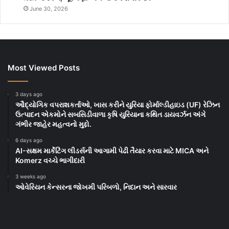
June 30, 2026
Most Viewed Posts
3 days ago
ઔદ્યોગિક વપરાશકર્તાઓ, ખાસ કરીને યુરિયા ફોર્માલ્ડીહાઇડ (UF) રેઝિન
ઉત્પાદન એકમોને સબસિડીવાળા કૃષિ યુરિયાના કથિત ડાયવર્ઝન અંગે
ગંભીર જાહેર મહત્વનો મુદ્દો.
6 days ago
AI-સક્ષમ માર્કેટિંગ લીડર્સની આગામી પેઢી તૈયાર કરવા માટે MICA અને
Komerz વચ્ચે ભાગીદારી
3 weeks ago
ઓવેરિયન કેન્સરના જોખમી પરિબળો, નિદાન અને સારવાર