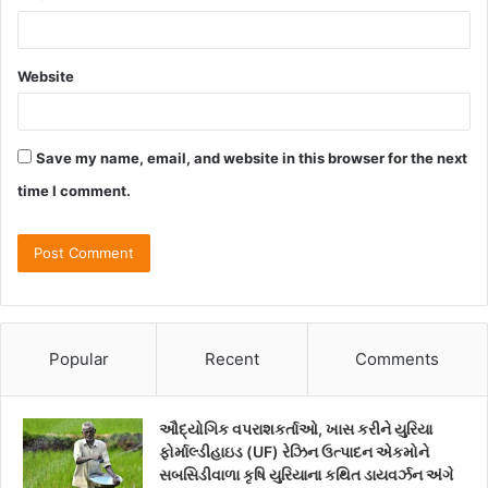
Website
Save my name, email, and website in this browser for the next
time I comment.
Popular
Recent
Comments
ઔદ્યોગિક વપરાશકર્તાઓ, ખાસ કરીને યુરિયા
ફોર્માલ્ડીહાઇડ (UF) રેઝિન ઉત્પાદન એકમોને
સબસિડીવાળા કૃષિ યુરિયાના કથિત ડાયવર્ઝન અંગે