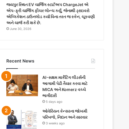
જયપુર સ્થિત EV ચાર્જિંગ સ્ટાર્ટઅપ ChargeJet એ
એપ-ફ્રી ચાર્જિંગ ફીચર લોન્ચ કર્યું, જેનાથી ડ્રાઇવરો
એપ્લિકેશન ડાઉનલોડ કર્યા વિના તરત જ સ્કેન, ચૂકવણી
અને ચાર્જ કરી શકે છે.
June 30, 2026
Recent News
AI-સક્ષમ માર્કેટિંગ લીડર્સની
આગામી પેઢી તૈયાર કરવા માટે
MICA અને Komerz વચ્ચે
ભાગીદારી
5 days ago
ઓવેરિયન કેન્સરના જોખમી
પરિબળો, નિદાન અને સારવાર
3 weeks ago