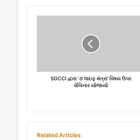
o
u
r
E
m
a
i
l
a
d
d
r
SGCCI દ્વારા ‘૭ લાઇફ મંત્રા’ વિષય ઉપર
e
વેબિનાર યોજાયો
s
s
Related Articles