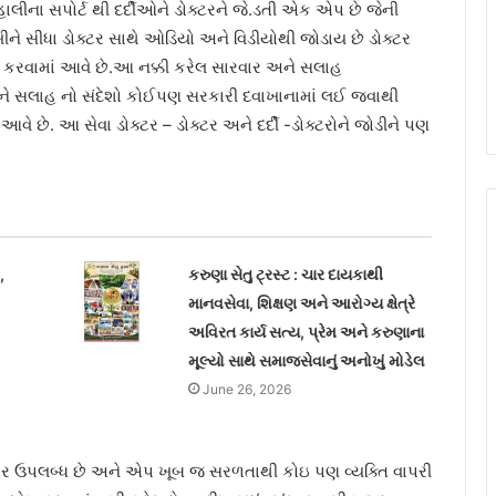
ીના સપોર્ટ થી દર્દીઓને ડોક્ટરને જે.ડતી એક એપ છે જેની
ાખીને સીધા ડોક્ટર સાથે ઓડિયો અને વિડીયોથી જોડાય છે ડોક્ટર
ક્કી કરવામાં આવે છે.આ નક્કી કરેલ સારવાર અને સલાહ
ને સલાહ નો સંદેશો કોઈપણ સરકારી દવાખાનામાં લઈ જવાથી
 છે. આ સેવા ડોક્ટર – ડોક્ટર અને દર્દી -ડોક્ટરોને જોડીને પણ
,
કરુણા સેતુ ટ્રસ્ટ : ચાર દાયકાથી
માનવસેવા, શિક્ષણ અને આરોગ્ય ક્ષેત્રે
અવિરત કાર્ય સત્ય, પ્રેમ અને કરુણાના
મૂલ્યો સાથે સમાજસેવાનું અનોખું મોડેલ
June 26, 2026
 પર ઉપલબ્ધ છે અને એપ ખૂબ જ સરળતાથી કોઇ પણ વ્યક્તિ વાપરી