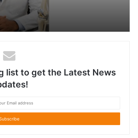
Best Orthopedic Doctor in Dindoli – Dr. Abhishek Yadav ઘૂંટણ અને કમરના દુખાવા માટે વિશ્વાસનું નામ
યાના કેર તેને કેવી રીતે બદલી શકે છે ? તેના વિશે જાણો.
g list to get the Latest News
dates!
વિરારમાં ‘દૃષ્ટિ આઈ હોસ્પિટલ’ના આધુનિક વિસ્તરણનું ઉદ્ઘાટન; વર્લ્ડ ક્લાસ આંખોની સારવાર હવે સ્થાનિક સ્તરે ઉપલબ્ધ
ય વાળ: આયુર્વેદથી મેળવો કુદરતી ઉપચાર