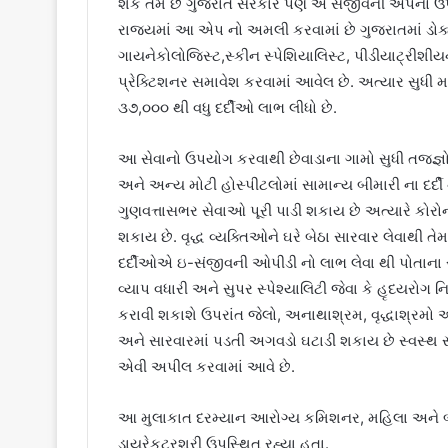
શકે તેમ છે ગુજરાત સરકારે પણ એ સંજીવની એપનો ઉપય
રાજ્યમાં આ એપ નો અમલી કરવામાં છે ગુજરાતમાં ડોક્
ગાયનેકોલોજિસ્ટ,સ્કીન સ્પેશિયાલિસ્ટ, પીડીયાટ્રી
પ્રેક્ટિશનર સમાવેશ કરવામાં આવેલ છે. અત્યાર સુધી મા
૩૭,૦૦૦ થી વધુ દર્દીઓ લાભ લીધો છે.
આ સેવાનો ઉપયોગ કરવાથી છેવાડાના ગામો સુધી તજજ્ઞોન
અને અન્ય મોટી હોસ્પીટલોમાં સામાન્ય બીમારી ના દર્
ગુણવત્તાસભર સેવાઓ પૂરી પાડી શકાય છે અત્યારે કો
શકાય છે. વૃદ્ધ વ્યક્તિઓને ઘરે બેઠા સારવાર લેવાથી ત
દર્દીઓએ ઇ-સંજીવની ઓપીડી નો લાભ લેવા થી પોતાના સ
વ્યાપ વધારી અને સુપર સ્પેશ્યાલિટી જેવા કે હૃદયરોગ ન
કરાવી શકાશે ઉપરાંત જેલો, અનાથાશ્રમ, વૃદ્ધાશ્ર
અને સારવારમાં પડતી અગવડો ઘટાડી શકાય છે સ્વસ્થ સ
એવી અપીલ કરવામાં આવે છે.
આ મુલાકાત દરમ્યાન આરોગ્ય કમિશનર, મહિલા અ
ડાયરેકટરશ્રી ઉપસ્થિત રહ્યા હતા.