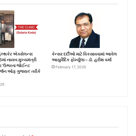
 હેલ્થકેર એક્સેલન્સ
કેન્સર દર્દીઓ માટે વિકસાવવામાં આવેલ
માં નાયબ મુખ્યમંત્રી
આયુર્વેદિક ફોર્મ્યુલા – ડૉ. હરીશ વર્મા
વારા ‘ઉભરતા જોઈન્ટ
February 17, 2026
સર્જન ઓફ ગુજરાત’ તરીકે
026