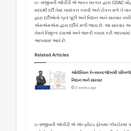
ઇ- સંજીવની ઓપીડી એ ભારત સરકાર દ્વારા CDAC મોહાલ
મદદથી દર્દી તેમાં નામાંકન કરાવી અને ટોકન મળે તે ન
દ્વારા દર્દીઓનો પ્રશ્ન પૂછી અને નિદાન અને સારવાર ન
એસએમએસ દ્વારા દર્દીને મળી જાય છે. આ સારવાર અ
તેમને નિશુલ્ક દવાઓ અને જરૂરી તપાસ કરી આપવામાં આવે
આપવામાં આવે છે.
Related Articles
ઓવેરિયન કેન્સરના જોખમી પરિબળો
નિદાન અને સારવાર
3 weeks ago
ઇ-સંજીવની ઓપીડી એ એન્ડ્રોઇડ ફોનમાં પ્લેસ્ટોરમા