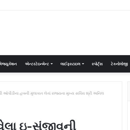
જ્યુકેશન
એન્ટરટેઇન્મેન્ટ
લાઈફસ્ટાઇલ
સ્પોર્ટ્સ
ટેકનોલોજી
 ઓપીડીના હબની મુલાકાત લેતાં રાજયના મુખ્ય સચિવ શ્રી અનિલ
ેલા ઇ-સંજીવની