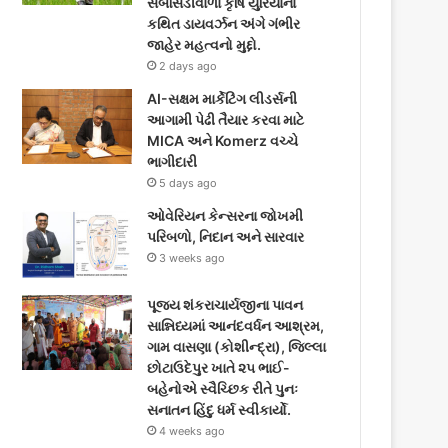
સબસિડીવાળા કૃષિ યુરિયાના
કથિત ડાયવર્ઝન અંગે ગંભીર
જાહેર મહત્વનો મુદ્દો.
2 days ago
AI-સક્ષમ માર્કેટિંગ લીડર્સની
આગામી પેઢી તૈયાર કરવા માટે
MICA અને Komerz વચ્ચે
ભાગીદારી
5 days ago
ઓવેરિયન કેન્સરના જોખમી
પરિબળો, નિદાન અને સારવાર
3 weeks ago
પૂજ્ય શંકરાચાર્યજીના પાવન
સાન્નિધ્યમાં આનંદવર્ધન આશ્રમ,
ગામ વાસણા (કોશીન્દ્રા), જિલ્લા
છોટાઉદેપુર ખાતે ૨૫ ભાઈ-
બહેનોએ સ્વૈચ્છિક રીતે પુનઃ
સનાતન હિંદુ ધર્મ સ્વીકાર્યો.
4 weeks ago