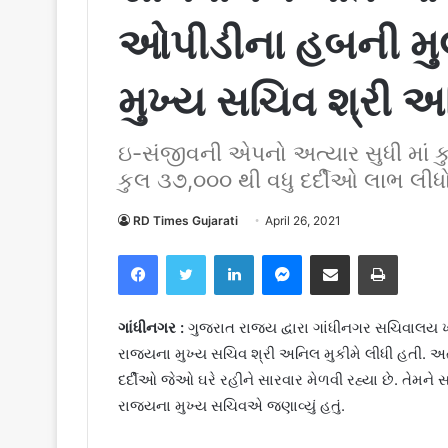
ઓપીડીના હબની મુલ
મુખ્ય સચિવ શ્રી અ
ઇ-સંજીવની એપનો અત્યાર સુધી માં કુ
કુલ ૩૭,૦૦૦ થી વધુ દર્દીઓ લાભ લીધ
RD Times Gujarati
April 26, 2021
Facebook
Twitter
LinkedIn
Messenger
Share via Email
Print
ગાંધીનગર :
ગુજરાત રાજય દ્વારા ગાંધીનગર સચિવાલ
રાજયના મુખ્ય સચિવ શ્રી અનિલ મુકીમે લીધી હતી. અત્ય
દર્દીઓ જેઓ ઘરે રહીને સારવાર મેળવી રહ્યા છે. તેમને 
રાજયના મુખ્ય સચિવએ જણાવ્યું હતું.