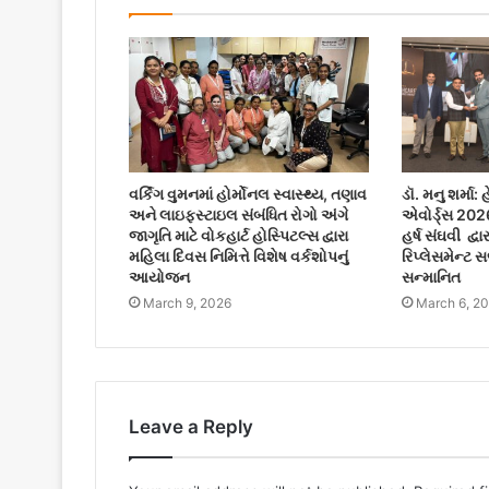
વર્કિંગ વુમનમાં હોર્મોનલ સ્વાસ્થ્ય, તણાવ
ડૉ. મનુ શર્મા:
અને લાઇફસ્ટાઇલ સંબંધિત રોગો અંગે
એવોર્ડ્સ 2026
જાગૃતિ માટે વોકહાર્ટ હોસ્પિટલ્સ દ્વારા
હર્ષ સંઘવી દ્
મહિલા દિવસ નિમિત્તે વિશેષ વર્કશોપનું
રિપ્લેસમેન્ટ 
આયોજન
સન્માનિત
March 9, 2026
March 6, 2
Leave a Reply