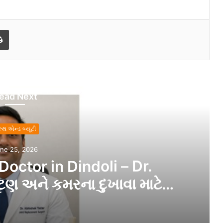
Print
ead Next
લ્થ એન્ડ બ્યૂટી
ne 25, 2026
octor in Dindoli – Dr.
ટણ અને કમરના દુખાવા માટે
વાસનું નામ