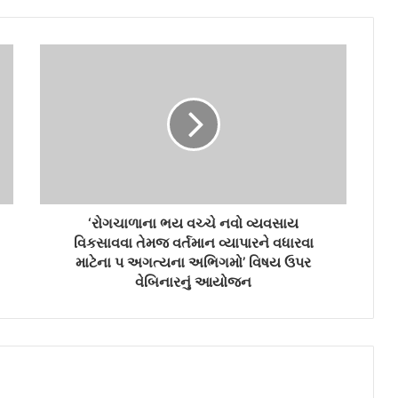
‘રોગચાળાના ભય વચ્ચે નવો વ્યવસાય
વિકસાવવા તેમજ વર્તમાન વ્યાપારને વધારવા
માટેના પ અગત્યના અભિગમો’ વિષય ઉપર
વેબિનારનું આયોજન