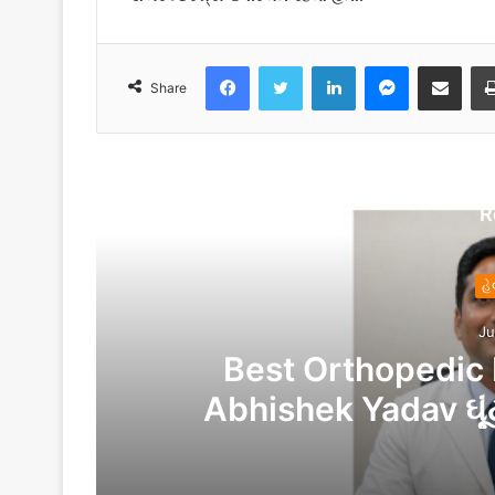
Facebook
Twitter
LinkedIn
Messenger
Share via Email
Share
R
હે
Ju
Best Orthopedic D
Abhishek Yadav ઘૂં
વિશ્