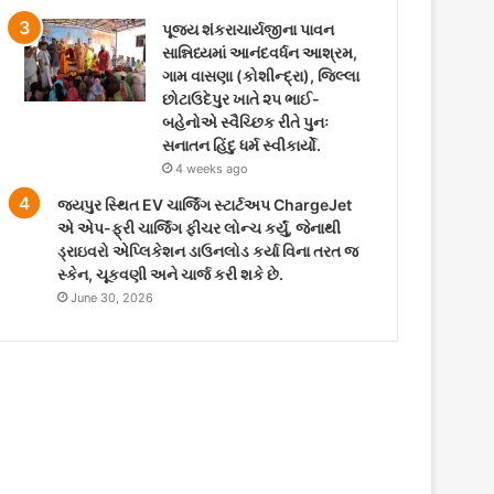
પૂજ્ય શંકરાચાર્યજીના પાવન
સાન્નિધ્યમાં આનંદવર્ધન આશ્રમ,
ગામ વાસણા (કોશીન્દ્રા), જિલ્લા
છોટાઉદેપુર ખાતે ૨૫ ભાઈ-
બહેનોએ સ્વૈચ્છિક રીતે પુનઃ
સનાતન હિંદુ ધર્મ સ્વીકાર્યો.
4 weeks ago
જયપુર સ્થિત EV ચાર્જિંગ સ્ટાર્ટઅપ ChargeJet
એ એપ-ફ્રી ચાર્જિંગ ફીચર લોન્ચ કર્યું, જેનાથી
ડ્રાઇવરો એપ્લિકેશન ડાઉનલોડ કર્યા વિના તરત જ
સ્કેન, ચૂકવણી અને ચાર્જ કરી શકે છે.
June 30, 2026