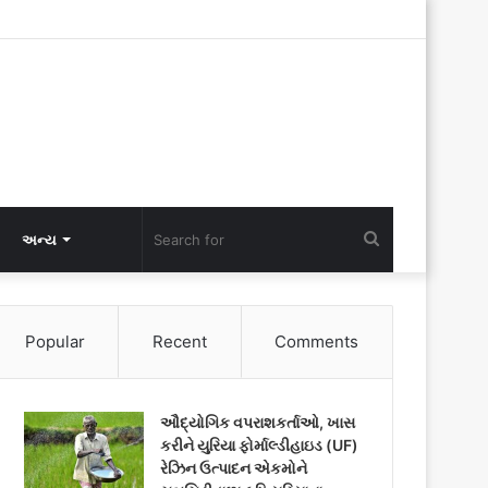
Search
અન્ય
for
Popular
Recent
Comments
ઔદ્યોગિક વપરાશકર્તાઓ, ખાસ
કરીને યુરિયા ફોર્માલ્ડીહાઇડ (UF)
રેઝિન ઉત્પાદન એકમોને