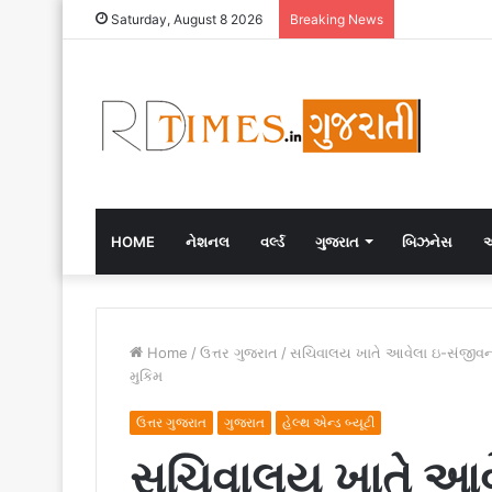
Saturday, August 8 2026
Breaking News
HOME
નેશનલ
વર્લ્ડ
ગુજરાત
બિઝનેસ
એ
Home
/
ઉત્તર ગુજરાત
/
સચિવાલય ખાતે આવેલા ઇ-સંજીવની
મુકિમ
ઉત્તર ગુજરાત
ગુજરાત
હેલ્થ એન્ડ બ્યૂટી
સચિવાલય ખાતે આવ