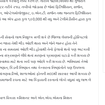
ોગ કરવાનું નક્કી કરેલ છે. તારીખ ૧૪/૦૯/૨૦૨૦ થી ગુજરાત
ટર તરીકે ર૧૬૮ તબીબો જોડાયા છે જેમાં ફિઝિશિયન, સર્જન,
શીયન, ઓપ્ટેલમોલોજીસ્ટ, ઇ.એન.ટી. સર્જન તથા જનરલ ફિઝિશિયન
ં આ એપ દ્વારા કુલ ૧,૯0,000 થી વધુ અને ટેલીમેડીસીન દ્વારા કુલ
ી સેવાનો લાભ નિશુલ્ક મળી શકે છે જિલ્લા લેવલની હોસ્પિટલો
દી ન જાય તેથી ભીડ ઓછી થાય અને જેને જરૂર હોય તેને
રોના ના સમયમાં ઓછી ભીડ હોવાથી તેનો ફેલાવો થતો પણ અટકાવી
ેમના સંક્રમણને લીધે થતાં મરણનાં પ્રમાણમાં ઘટાડો કરી શકાય છે
્વાથ્ય માટે થતા ખર્ચ પણ ઓછો કરી શકાય છે. ભવિષ્યમાં તેઓ
િષ્ણાત, કિડની નિષ્ણાત તથા કેન્સરના નિષ્ણાંતોને પણ ઉપલબ્ધ
મો આંગણવાડીઓ, શાળાઓમાં ફોનની મદદથી સારવાર આપી શકાય છે
માજની રચના માટે આ કિફાયતી રસ્તાનો લોકો વધુમાં વધુ લાભ લે
ને બાળ વિકાસ કમિશનર અને એન.એચ.એમના મિશન