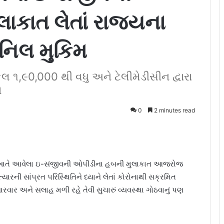
ાકાત લેતાં રાજયના
નિલ મુકિમ
લ ૧,૯0,000 થી વધુ અને ટેલીમેડીસીન દ્વારા
ો
0
2 minutes read
ય ખાતે આવેલા ઇ-સંજીવની ઓપીડીના હબની મુલાકાત આજરોજ
ારની સાંપ્રત પરિસ્થિતિને ધ્યાને લેતાં કોરોનાથી સક્રમિત
સારવાર અને સલાહ મળી રહે તેવી સુચારું વ્યવસ્થા ગોઠવાનું પણ