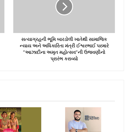
સત્યાગ્રહની ભૂમિ બારડોલી ખાતેથી સામાજિક
ન્યાય અને અધિકારિતા મંત્રી ઈશ્વરભાઈ પરમારે
“આઝાદીના અમૃત મહોત્સવ”ની ઉજવણીનો
પ્રારંભ કરાવ્યો