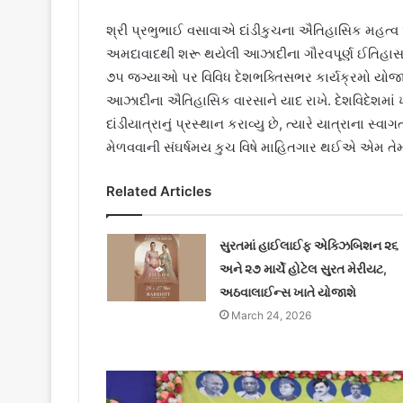
શ્રી પ્રભુભાઈ વસાવાએ દાંડીકુચના ઐતિહાસિક મહત્વ અં
અમદાવાદથી શરૂ થયેલી આઝાદીના ગૌરવપૂર્ણ ઈતિહાસને
૭૫ જગ્યાઓ પર વિવિધ દેશભક્તિસભર કાર્યક્રમો યોજાશે
આઝાદીના ઐતિહાસિક વારસાને યાદ રાખે. દેશવિદેશમાં ખ્
દાંડીયાત્રાનું પ્રસ્થાન કરાવ્યુ છે, ત્યારે યાત્રાના 
મેળવવાની સંઘર્ષમય કુચ વિષે માહિતગાર થઈએ એમ તેમણે ઉ
Related Articles
સુરતમાં હાઈલાઈફ એક્ઝિબિશન ૨૬
અને ૨૭ માર્ચે હોટેલ સુરત મેરીયટ,
અઠવાલાઈન્સ ખાતે યોજાશે
March 24, 2026