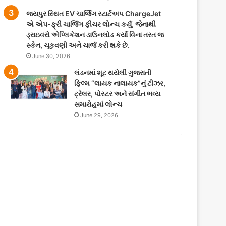
જયપુર સ્થિત EV ચાર્જિંગ સ્ટાર્ટઅપ ChargeJet
એ એપ-ફ્રી ચાર્જિંગ ફીચર લોન્ચ કર્યું, જેનાથી
ડ્રાઇવરો એપ્લિકેશન ડાઉનલોડ કર્યા વિના તરત જ
સ્કેન, ચૂકવણી અને ચાર્જ કરી શકે છે.
June 30, 2026
લંડનમાં શૂટ થયેલી ગુજરાતી
ફિલ્મ “લાયક નાલાયક”નું ટીઝર,
ટ્રેલર, પોસ્ટર અને સંગીત ભવ્ય
સમારોહમાં લોન્ચ
June 29, 2026