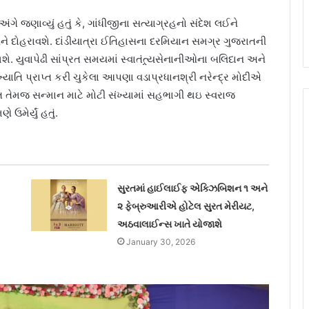
ગે જણાવ્યું હતું કે, ગાંધીજીના સત્યાગ્રહનો સંદેશ લઈને
 દોહરાવશે. દાંડીયાત્રા ઈતિહાસના દરમિયાન સમગ્ર ગુજરાતની
. યુવાપેઢી સાંપ્રત સમયમાં સ્વાતંત્ર્યસેનાનીઓના બલિદાન અને
યાતિ પ્રાપ્ત કરી ચુકેલા આપણા વડાપ્રધાનશ્રી નરેન્દ્ર મોદીએ
સ્વાગત તેમજ સન્માન માટે મોટી સંખ્યામાં સહભાગી થઇ સ્વરાજ
મેર્યું હતું.
સુરતમાં હાઈલાઈફ એક્ઝિબિશન ૧ અને
૨ ફેબ્રુઆરીએ હોટેલ સુરત મેરીયટ,
અઠવાલાઈન્સ ખાતે યોજાશે
January 30, 2026