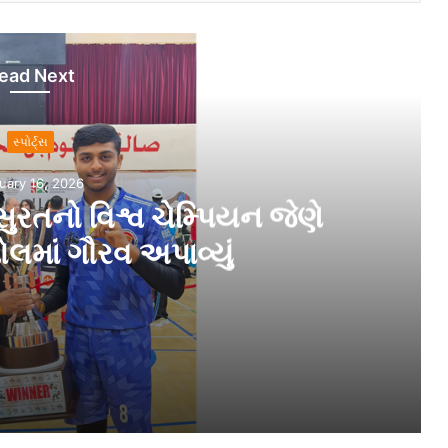
ead Next
સ્પોર્ટ્સ
uary 16, 2026
રતનો વિશ્વ ચેમ્પિયન જેણે
લમાં ગૌરવ અપાવ્યું
ણે ભારતને રોલ બોલમાં ગૌરવ અપાવ્યું