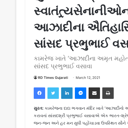
સ્વાતંત્ર્યસેનાની
આઝાદીના ઐતિહાસિક
સાંસદ પ્રભુભાઈ વસ
કામરેજ ખાતે ‘આઝાદીના અમૃત મહોત્
સાંસદ પ્રભુભાઈ વસાવા
RD Times Gujarati
March 12, 2021
Facebook
Twitter
LinkedIn
Messenger
Share via Email
Print
સુરત:
કામરેજના દાદા ભગવાન મંદિર ખાતે ‘આઝાદીનો અમૃ
કરાવતાં સાંસદશ્રી પ્રભુભાઈ વસાવાએ એક ભારત-શ્રેષ
જન-જન અને હર મન સુધી પહોંચાડવા ઉપસ્થિત સૌને આહ્વ