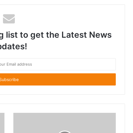
ુઆરી 2026માં યોજાશે
g list to get the Latest News
dates!
ા ઇલેક્ટ્રિશિયન કોન્ટ્રાક્ટર મીટનું આયોજન
સ્વિચથી સ્માર્ટ સોલ્યુશન સુધી: સુરતમાં GreatWhite ઇલેક્ટ્રિકલના મેગા કાર્યક્રમમાં ટેક્નોલોજી અને વિશ્વાસનો સંગમ