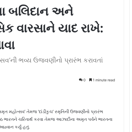
ઓના બલિદાન અને
 વારસાને યાદ રાખે:
ાવા
સવ’ની ભવ્ય ઉજવણીનો પ્રારંભ કરાવતાં
0
1 minute read
ત મહોત્સવ’ તેમજ ‘દાંડીકુચ’ સ્મૃતિની ઉજવણીનો પ્રારંભ
્ઠ ભારતને ચરિતાર્થ કરવા તેમજ આઝાદીના અમૃત પર્વને ભારતના
ાન કર્યું હતું.