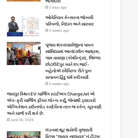
ભાગીદારી
3 days ago
ઓવેરિયન કેન્સરના જોખમી
પરિબળો, નિદાન અને સારવાર
3 weeks ago
પૂજ્ય શંકરાચાર્યજીના પાવન
સાન્નિધ્યમાં આનંદવર્ધન આશ્રમ,
ગામ વાસણા (કોશીન્દ્રા), જિલ્લા
છોટાઉદેપુર ખાતે ૨૫ ભાઈ-
બહેનોએ સ્વૈચ્છિક રીતે પુનઃ
સનાતન હિંદુ ધર્મ સ્વીકાર્યો.
3 weeks ago
જયપુર સ્થિત EV ચાર્જિંગ સ્ટાર્ટઅપ ChargeJet એ
એપ-ફ્રી ચાર્જિંગ ફીચર લોન્ચ કર્યું, જેનાથી ડ્રાઇવરો
એપ્લિકેશન ડાઉનલોડ કર્યા વિના તરત જ સ્કેન, ચૂકવણી
અને ચાર્જ કરી શકે છે.
June 30, 2026
લંડનમાં શૂટ થયેલી ગુજરાતી
ફિલ્મ “લાયક નાલાયક”નું ટીઝર,