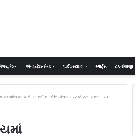
જ્યુકેશન
એન્ટરટેઇન્મેન્ટ
લાઈફસ્ટાઇલ
સ્પોર્ટ્સ
ટેકનોલોજી
ેનાનીઓના બલિદાન અને આઝાદીના ઐતિહાસિક વારસાને યાદ રાખે: સાંસદ
મયમાં