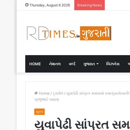
Thursday, August 6 2026
Breaking News
HOME
નેશનલ
વર્લ્ડ
ગુજરાત
બિઝનેસ
એ
Home
/
ટ્રાવેલ
/
યુવાપેઢી સાંપ્રત સમયમાં સ્વાતંત્ર્યસ
પ્રભુભાઈ વસાવા
સુરત
યુવાપેઢી સાંપ્રત સ