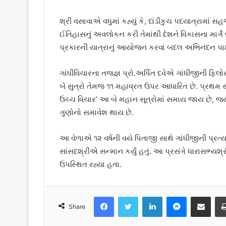
શ્રી વસાવાએ વધુમાં કહ્યું કે, દાંડીકુચ પદયાત્રામાં
ઈતિહાસનું અવલોકન કરી તેમાંથી દેશને વિકાસના માર્ગ
પ્રકારની યાત્રાનું આયોજન કરવાં બદલ અભિનંદન પાઠવ
ગાંધીવિચારના તજજ્ઞ પ્રો.અર્પિત દવેએ ગાંધીજીની ફિલોસ
બે સુત્રો તેમજ ૧૧ મહાવ્રત ઉપર આધારિત છે. પ્રથમ સૂ
ઉચ્ચ વિચાર’ આ બે મહાન સૂત્રોમાં સમાય જાય છે, જ્યા
ગુણોનો સમાવેશ થાય છે.
આ વેળાએ ૧૨ વર્ષની વયે પિતાજી સાથે ગાંધીજીની પ્રત્યક્ષ
સાંસદશ્રીએ સન્માન કર્યું હતું. આ પ્રસંગે ધારાસભ્યશ
ઉપસ્થિત રહ્યા હતા.
Facebook
Twitter
LinkedIn
Messenger
Share via Email
Share