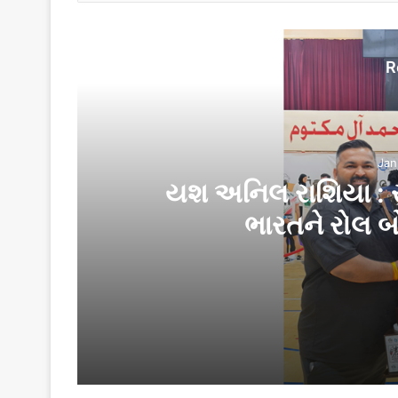
R
Jan
યશ અનિલ રાશિયા : સુ
ભારતને રોલ બો
January 16, 2026
યશ અનિલ રાશિયા : સુરતનો વિશ્વ ચેમ્પિયન જે