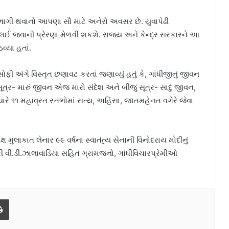
 સહભાગી થવાનો આપણા સૌ માટે અનેરો અવસર છે. યુવાપેઢી
ે લઈ જવાની પ્રેરણા મેળવી શકશે. રાજ્ય અને કેન્દ્ર સરકારને આ
્યા હતાં.
ોફી અંગે વિસ્તૃત છણાવટ કરતાં જણાવ્યું હતું કે, ગાંધીજીનું જીવન
ત્ર- મારું જીવન એજ મારો સંદેશ અને બીજું સૂત્ર- સાદું જીવન,
રે ૧૧ મહાવ્રત સ્તંભોમાં સત્ય, અહિંસા, જાતમહેનત વગેરે જેવા
 મુલાકાત લેનાર ૯૯ વર્ષના સ્વાતંત્ર્ય સેનાની વિનોદરાય મોદીનું
્રી વી.ડી.ઝાલાવાડિયા સહિત ગ્રામજનો, ગાંધીવિચારપ્રેમીઓ
Print