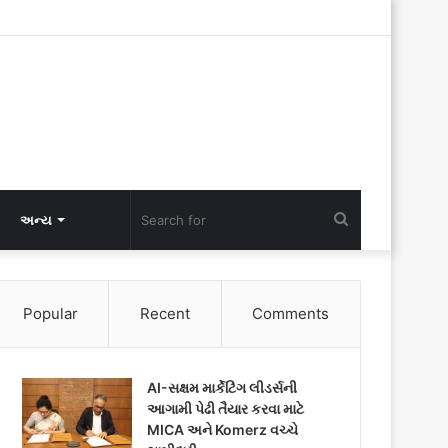
Search
અન્ય
for
Popular
Recent
Comments
AI-સક્ષમ માર્કેટિંગ લીડર્સની
આગામી પેઢી તૈયાર કરવા માટે
MICA અને Komerz વચ્ચે