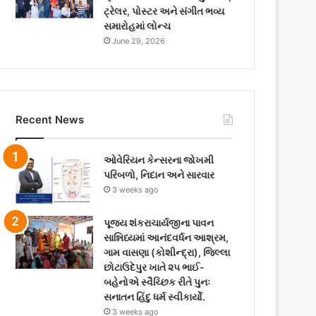
ટ્રેલર, પોસ્ટર અને સંગીત ભવ્ય
સમારોહમાં લોન્ચ
June 29, 2026
Recent News
ઓવેરિયન કેન્સરના જોખમી
પરિબળો, નિદાન અને સારવાર
3 weeks ago
પૂજ્ય શંકરાચાર્યજીના પાવન
સાન્નિધ્યમાં આનંદવર્ધન આશ્રમ,
ગામ વાસણા (કોશીન્દ્રા), જિલ્લા
છોટાઉદેપુર ખાતે ૨૫ ભાઈ-
બહેનોએ સ્વૈચ્છિક રીતે પુનઃ
સનાતન હિંદુ ધર્મ સ્વીકાર્યો.
3 weeks ago