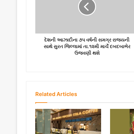
i
l
a
d
d
r
દેશની આઝાદીના ૭પ વર્ષની સમગ્ર રાજ્યની
e
સાથે સુરત જિલ્લામાં તા.૧૨મી માર્ચે દબદબાભેર
s
ઉજવણી થશે
s
Related Articles