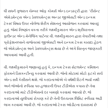
ધી સધર્ન ગુજરાત ચેમ્બર ઓફ કોમર્સ એન્ડ ઇન્ડસ્ટ્રી દ્વારા ‘રીસેન્ટ
એમેડમેન્ટ્‌સ એન્ડ ડેવલપમેન્ટ્‌સ અન્ડર જીએસટી એન્ડ ઇન્કમ
ટેકસ’ વિષય ઉપર નોલેજ શેરીંગ સેશનનું આયોજન કરવામાં આવ્યું
હતું. જેમાં નિષ્ણાંત વકતા તરીકે લક્ષ્મીકુમારન એન્ડ શ્રીધરનના
ફાઉન્ડર એન્ડ મેનેજિંગ પાર્ટનર વી. લક્ષ્મીકુમારન દ્વારા વેપારીઓ તથા
પ્રોફેશનલ્સને તાજેતરમાં જીએસટી અને ઇન્કમ ટેકસ કાયદા હેઠળ
જે એમેડમેન્ટ્‌સ અને ડેવલપમેન્ટ્‌સ થયા છે તે અંગે વિસ્તૃત જાણકારી
આપવામાં આવી હતી.
વી. લક્ષ્મીકુમારને જણાવ્યું હતું કે, ઇન્કમ ટેકસ સેટલમેન્ટ કમિશન
ફોરમને ડિસકન્ટીન્યુ કરવામાં આવી છે. જેનો મોટામાં મોટો ફટકો સર્ચ
એન્ડ સર્વે કેસીસને થશે. જે કરદાતાઓએ બે વર્ષથી રિટર્ન ભર્યા નથી
અને જેઓનો રૂપિયા પ૦ હજારની ઉપર ટીડીએસ કપાય છે તેવા
કરદાતાઓ માટે ટીડીએસનો દર બમણો કરવામાં આવ્યો છે. જે
કરદાતાઓ યુલીપમાં રોકાણ કરે છે તેની ઉચ્ચતમ લિમિટ રૂપિયા અઢી
લાખ કરવામાં આવી છે. જે કરદાતાઓ ટેકસ ઓડીટના દાયરામાં છે