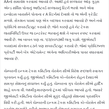
AAનો સમાવેશ કરવામાં આવ્યો છે. આથી હવે સપ્લાયર ઓફ ગુડ્‌સ
એન્ડ સર્વિસ પોતાનું આઉટવર્ડ સપ્લાયનું રિટર્ન ભરશે અને એવા
ઇન્વોઇસ બાયર્સને પોતાના ર A રિટર્નમાં દેખાશે તો જ એની ક્રેડીટ
મળશે. સેકશન પ૦માં પણ એક બદલાવ કરવામાં આવ્યો છે અને નવો
પ્રોવિઝો સબસ્ટીટયુટ કરાયો છે. જેને કારણે હવે નેટ ટેકસ
લાયબિલિટી ઉપર જ ઇન્ટરેસ્ટ ભરવાનું થશે તે બાબત સ્પષ્ટ કરવામાં
આવી છે. આ બાબત પણ તા. ૧/૭/ર૦૧૭થી લાગુ પડશે. જીએસટી
કાયદામાં સેકશન ૮૩ને પણ સબસ્ટીટયુટ કરાયો છે. જેમાં પ્રોવિઝનલ
પ્રોપર્ટી અને બેંક એટેચમેન્ટ અંગેના અધિકારીઓના પાવર વધારવામાં
આવ્યા છે.
ચેમ્બરની ઇન્કમ ટેકસ કમિટીના ચેરમેન સીએ વિરેશ રૂદલાલે સ્વાગત
પ્રવચન કર્યું હતું. જીએસટી કમિટીના કો–ચેરમેન રોહન દેસાઇએ
સમગ્ર સેશનનું સંચાલન કર્યું હતું. ચેમ્બરના ગૃપ ચેરમેન સીએ હાર્દિક
શાહે વકતા વી. લક્ષ્મીકુમારણનનો ટૂંકમાં પરિચય આપ્યો હતો. જ્યારે
જીએસટી કમિટીના ચેરમેન સીએ મુકુંદ ચૌહાણે સેશનમાં પ્રાસંગિક
વિધી કરી હતી. અંતે ચેમ્બરની ઇન્કમ ટેકસ કમિટીના કો–ચેરમેન સીએ
પ્રજ્ઞેશ જગાશેઠે સર્વેનો આભાર માની સેશનનું સમાપન કર્યું હતું.