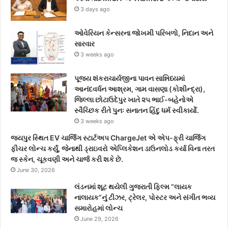
3 days ago
ઓવેરિયન કેન્સરના જોખમી પરિબળો, નિદાન અને
સારવાર
3 weeks ago
પૂજ્ય શંકરાચાર્યજીના પાવન સાન્નિધ્યમાં
આનંદવર્ધન આશ્રમ, ગામ વાસણા (કોશીન્દ્રા),
જિલ્લા છોટાઉદેપુર ખાતે ૨૫ ભાઈ-બહેનોએ
સ્વૈચ્છિક રીતે પુનઃ સનાતન હિંદુ ધર્મ સ્વીકાર્યો.
3 weeks ago
જયપુર સ્થિત EV ચાર્જિંગ સ્ટાર્ટઅપ ChargeJet એ એપ-ફ્રી ચાર્જિંગ
ફીચર લોન્ચ કર્યું, જેનાથી ડ્રાઇવરો એપ્લિકેશન ડાઉનલોડ કર્યા વિના તરત
જ સ્કેન, ચૂકવણી અને ચાર્જ કરી શકે છે.
June 30, 2026
લંડનમાં શૂટ થયેલી ગુજરાતી ફિલ્મ “લાયક
નાલાયક”નું ટીઝર, ટ્રેલર, પોસ્ટર અને સંગીત ભવ્ય
સમારોહમાં લોન્ચ
June 29, 2026