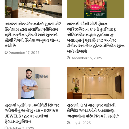
અગસ્ત એન્ટરટેઇનમેન્ટે મુક્તા એ2
ભારતની સૌથી મોટી ફેશન
સિનેમાઝ દ્વારા સંચાલિત પ્રીમિયમ
એક્ઝિબિશન કંપની હાઈલાઇફ
થ્રી-સ્ક્રીન પ્રોપર્ટી સાથે સુરતનો
એક્ઝિબિશન દ્વારા હાઈલાઇફ
સૌથી વૈભવી સિનેમા અનુભવ લોન્ચ
બ્રાઇડ્સનું પ્રદર્શન ૧૭ અને ૧૮
કર્યો છે
ડીસેમ્બરના રોજ હોટલ મેરિયોટ સુરત
ખાતે યોજાશે
December 17, 2025
December 15, 2025
સુરતમાં પ્રીમિયમ ક્વોલિટી સિલ્વર
સુરતમાં, GM મોડ્યુલર શાંતિથી
જ્વેલરીનું અનોખું નામ – 92FIVE
રોજિંદા જગ્યાઓને અસાધારણ
JEWELS : હર ઘર ખુશીઓ
અનુભવોમાં પરિવર્તિત કરી રહ્યું છે
ફેલાવવાનું મિશન
July 4, 2025
October 7, 2025