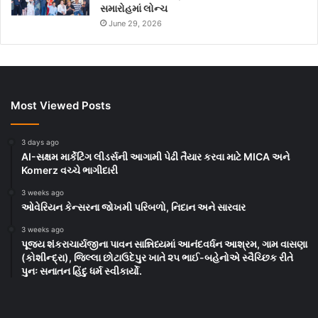
સમારોહમાં લોન્ચ
June 29, 2026
Most Viewed Posts
3 days ago
AI-સક્ષમ માર્કેટિંગ લીડર્સની આગામી પેઢી તૈયાર કરવા માટે MICA અને
Komerz વચ્ચે ભાગીદારી
3 weeks ago
ઓવેરિયન કેન્સરના જોખમી પરિબળો, નિદાન અને સારવાર
3 weeks ago
પૂજ્ય શંકરાચાર્યજીના પાવન સાન્નિધ્યમાં આનંદવર્ધન આશ્રમ, ગામ વાસણા
(કોશીન્દ્રા), જિલ્લા છોટાઉદેપુર ખાતે ૨૫ ભાઈ-બહેનોએ સ્વૈચ્છિક રીતે
પુનઃ સનાતન હિંદુ ધર્મ સ્વીકાર્યો.