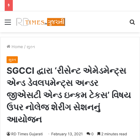
Menu
S
fo
Home
/
સુરત
સુરત
SGCCI દ્વારા ‘રીસેન્ટ એમેડમેન્ટ્‌સ
એન્ડ ડેવલપમેન્ટ્‌સ અન્ડર
જીએસટી એન્ડ ઇન્કમ ટેકસ’ વિષય
ઉપર નોલેજ શેરીંગ સેશનનું
આયોજન
RD Times Gujarati
February 13, 2021
0
2 minutes read