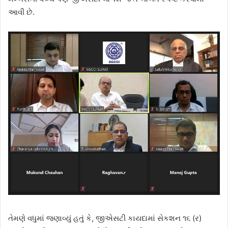
આવી છે.
તેમણે વધુમાં જણાવ્યું હતું કે, જીએસટી કાયદામાં સેકશન ૧૬ (ર)