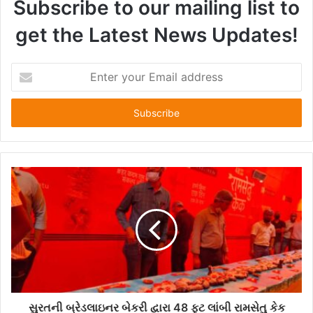
Subscribe to our mailing list to
get the Latest News Updates!
E
n
t
e
r
y
o
u
r
E
m
a
i
l
a
d
d
સુરતની બ્રેડલાઇનર બેકરી દ્વારા 48 ફૂટ લાંબી રામસેતુ કેક