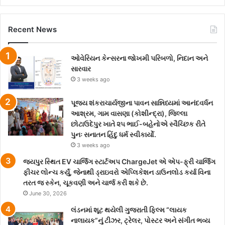
Recent News
ઓવેરિયન કેન્સરના જોખમી પરિબળો, નિદાન અને
સારવાર
3 weeks ago
પૂજ્ય શંકરાચાર્યજીના પાવન સાન્નિધ્યમાં આનંદવર્ધન
આશ્રમ, ગામ વાસણા (કોશીન્દ્રા), જિલ્લા
છોટાઉદેપુર ખાતે ૨૫ ભાઈ-બહેનોએ સ્વૈચ્છિક રીતે
પુનઃ સનાતન હિંદુ ધર્મ સ્વીકાર્યો.
3 weeks ago
જયપુર સ્થિત EV ચાર્જિંગ સ્ટાર્ટઅપ ChargeJet એ એપ-ફ્રી ચાર્જિંગ
ફીચર લોન્ચ કર્યું, જેનાથી ડ્રાઇવરો એપ્લિકેશન ડાઉનલોડ કર્યા વિના
તરત જ સ્કેન, ચૂકવણી અને ચાર્જ કરી શકે છે.
June 30, 2026
લંડનમાં શૂટ થયેલી ગુજરાતી ફિલ્મ “લાયક
નાલાયક”નું ટીઝર, ટ્રેલર, પોસ્ટર અને સંગીત ભવ્ય