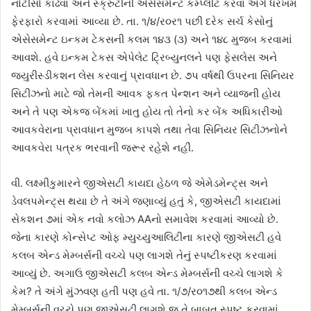
નોટીસો કાઢવા અને સ્ક્રુટીની એસેસમેન્ટ કમ્પ્લીટ કરવા અંગે ધરખમ
ફેરફારો કરવામાં આવ્યા છે. તા. ૧/૪/ર૦ર૧ પછી દરેક સર્ચ કેસોનું
એસેસમેન્ટ ઇન્કમ ટેકસની કલમ ૧૪૩ (૩) અને ૧૪૮ મુજબ કરવામાં
આવશે. હવે ઇન્કમ ટેકસ એપેલેટ ટ્રિબ્યુનલને પણ ફેસલેસ અને
જ્યુરીસ્ડીકશન લેસ કરવાનું પ્રાવધાન છે. ૭પ વર્ષથી ઉપરના સિનિયર
સિટીઝનો માટે જો તેમની આવક ફકત પેન્શન અને વ્યાજની હોય
અને તે પણ એકજ બેંકમાં ખાતુ હોય તો તેનો કર બેંક અધિકારીઓ
આવકવેરાના પ્રાવધાન મુજબ કાપશે તથા તેવા સિનિયર સિટીઝનોને
આવકવેરા પત્રક ભરવાની જરૂર રહેશે નહીં.
વી. લક્ષ્મીકુમારને જીએસટી કાયદા હેઠળ જે એમેડમેન્ટ્‌સ અને
ડેવલપમેન્ટ્‌સ થયા છે તે અંગે જણાવ્યું હતું કે, જીએસટી કાયદામાં
સેકશન ૭માં એક નવો કલોઝ AAનો સમાવેશ કરવામાં આવ્યો છે.
જેના કારણે કોન્સેપ્ટ ઓફ મ્યુચ્યુઆલિટીના કારણે જીએસટી હવે
કલબ એન્ડ મેમ્બર્સની વચ્ચે પણ લાગશે તેનું સ્પષ્ટીકરણ કરવામાં
આવ્યું છે. અગાઉ જીએસટી કલબ એન્ડ મેમ્બર્સની વચ્ચે લાગશે કે
કેમ? તે અંગે મુંઝવણ હતી પણ હવે તા. ૧/૭/ર૦૧૭થી કલબ એન્ડ
મેમ્બર્સની વચ્ચે પણ જીએસટી લાગશે જ તે બાબત સ્પષ્ટ કરવામાં