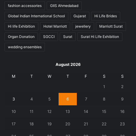
fashion accessories
GIIS Ahmedabad
Global Indian International School
Gujarat
Hi Life Brides
Hi life Exhibition
Hotel Marriott
jewellery
Marriott Surat
Organ Donation
SGCCI
Surat
Surat Hi Life Exhibition
wedding ensembles
August 2026
M
T
W
T
F
S
S
1
2
3
4
5
6
7
8
9
10
11
12
13
14
15
16
17
18
19
20
21
22
23