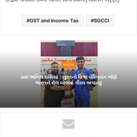
GST and Income Tax
SGCCI
સ્પોર્ટ્સ
યશ અનિલ રાશિયા : સુરતનો વિશ્વ ચેમ્પિયન જેણે
ભારતને રોલ બોલમાં ગૌરવ અપાવ્યું