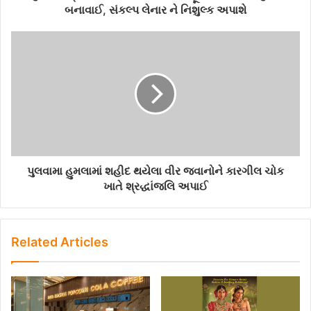
r
બનાવાઈ, સંકલ્પ લેનાર ને નિશુલ્ક અપાશે
e
s
s
પુલવામા હુમલામાં શહીદ થયેલા વીર જવાનોને કારગીલ ચોક
ખાતે શ્રદ્ધાંજલિ અપાઈ
Related Articles