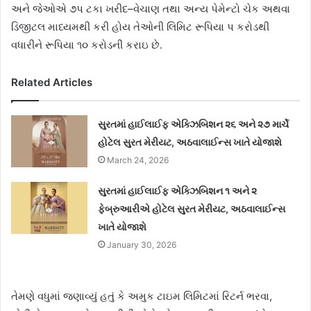
અને જેઓએ ૭પ ટકા ખરીદ–વેચાણ તથા અન્ય પેમેન્ટો ચેક અથવા
ડિજીટલ માધ્યમથી કરી હોય તેઓની લિમિટ રૂપિયા પ કરોડથી
વધારીને રૂપિયા ૧૦ કરોડની કરાઇ છે.
Related Articles
સુરતમાં હાઈલાઈફ એક્ઝિબિશન ૨૬ અને ૨૭ માર્ચે
હોટેલ સુરત મેરીયટ, અઠવાલાઈન્સ ખાતે યોજાશે
March 24, 2026
સુરતમાં હાઈલાઈફ એક્ઝિબિશન ૧ અને ૨
ફેબ્રુઆરીએ હોટેલ સુરત મેરીયટ, અઠવાલાઈન્સ
ખાતે યોજાશે
January 30, 2026
તેમણે વધુમાં જણાવ્યું હતું કે અમુક ટાઇમ લિમિટમાં રિટર્ન ભરવા,