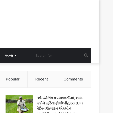
Search
અન્ય
for
Popular
Recent
Comments
ઔદ્યોગિક વપરાશકર્તાઓ, ખાસ
કરીને યુરિયા ફોર્માલ્ડીહાઇડ (UF)
રેઝિન ઉત્પાદન એકમોને