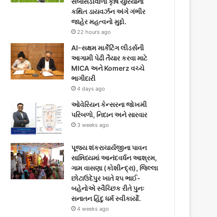
સબસિડીવાળા કૃષિ યુરિયાના
કથિત ડાયવર્ઝન અંગે ગંભીર
જાહેર મહત્વનો મુદ્દો.
22 hours ago
AI-સક્ષમ માર્કેટિંગ લીડર્સની
આગામી પેઢી તૈયાર કરવા માટે
MICA અને Komerz વચ્ચે
ભાગીદારી
4 days ago
ઓવેરિયન કેન્સરના જોખમી
પરિબળો, નિદાન અને સારવાર
3 weeks ago
પૂજ્ય શંકરાચાર્યજીના પાવન
સાન્નિધ્યમાં આનંદવર્ધન આશ્રમ,
ગામ વાસણા (કોશીન્દ્રા), જિલ્લા
છોટાઉદેપુર ખાતે ૨૫ ભાઈ-
બહેનોએ સ્વૈચ્છિક રીતે પુનઃ
સનાતન હિંદુ ધર્મ સ્વીકાર્યો.
4 weeks ago