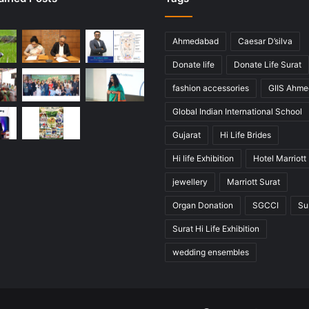
Ahmedabad
Caesar D’silva
Donate life
Donate Life Surat
fashion accessories
GIIS Ahm
Global Indian International School
Gujarat
Hi Life Brides
Hi life Exhibition
Hotel Marriott
jewellery
Marriott Surat
Organ Donation
SGCCI
Su
Surat Hi Life Exhibition
wedding ensembles