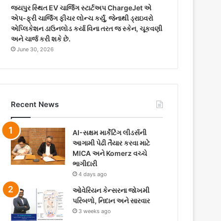
જયપુર સ્થિત EV ચાર્જિંગ સ્ટાર્ટઅપ ChargeJet એ
એપ-ફ્રી ચાર્જિંગ ફીચર લોન્ચ કર્યું, જેનાથી ડ્રાઇવરો
એપ્લિકેશન ડાઉનલોડ કર્યા વિના તરત જ સ્કેન, ચૂકવણી
અને ચાર્જ કરી શકે છે.
June 30, 2026
Recent News
AI-સક્ષમ માર્કેટિંગ લીડર્સની
આગામી પેઢી તૈયાર કરવા માટે
MICA અને Komerz વચ્ચે
ભાગીદારી
4 days ago
ઓવેરિયન કેન્સરના જોખમી
પરિબળો, નિદાન અને સારવાર
3 weeks ago