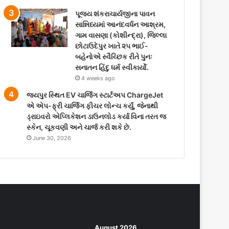
પૂજ્ય શંકરાચાર્યજીના પાવન
સાન્નિધ્યમાં આનંદવર્ધન આશ્રમ,
ગામ વાસણા (કોશીન્દ્રા), જિલ્લા
છોટાઉદેપુર ખાતે ૨૫ ભાઈ-
બહેનોએ સ્વૈચ્છિક રીતે પુનઃ
સનાતન હિંદુ ધર્મ સ્વીકાર્યો.
4 weeks ago
જયપુર સ્થિત EV ચાર્જિંગ સ્ટાર્ટઅપ ChargeJet
એ એપ-ફ્રી ચાર્જિંગ ફીચર લોન્ચ કર્યું, જેનાથી
ડ્રાઇવરો એપ્લિકેશન ડાઉનલોડ કર્યા વિના તરત જ
સ્કેન, ચૂકવણી અને ચાર્જ કરી શકે છે.
June 30, 2026
August 2026