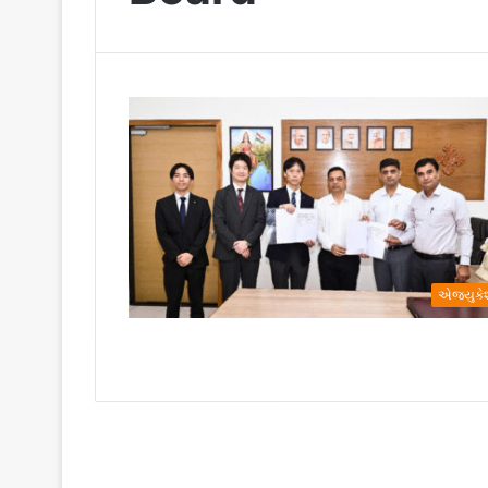
એજ્યુક