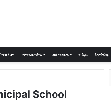
જ્યુકેશન
એન્ટરટેઇન્મેન્ટ
લાઈફસ્ટાઇલ
સ્પોર્ટ્સ
ટેકનોલોજી
cipal School