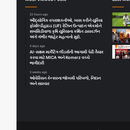
22 hours ago
ઔદ્યોગિક વપરાશકર્તાઓ, ખાસ કરીને યુરિયા
ફોર્માલ્ડીહાઇડ (UF) રેઝિન ઉત્પાદન એકમોને
સબસિડીવાળા કૃષિ યુરિયાના કથિત ડાયવર્ઝન
અંગે ગંભીર જાહેર મહત્વનો મુદ્દો.
4 days ago
AI-સક્ષમ માર્કેટિંગ લીડર્સની આગામી પેઢી તૈયાર
કરવા માટે MICA અને Komerz વચ્ચે
ભાગીદારી
3 weeks ago
ઓવેરિયન કેન્સરના જોખમી પરિબળો, નિદાન
અને સારવાર