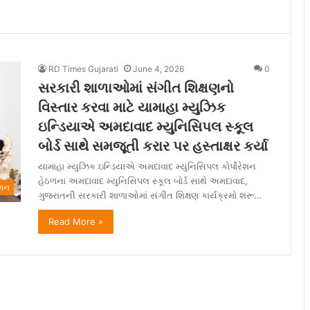
RD Times Gujarati
June 4, 2026
0
સરકારી શાળાઓમાં સંગીત શિક્ષણનો
વિસ્તાર કરવા માટે યામાહા મ્યુઝિક
ઇન્ડિયાએ અમદાવાદ મ્યુનિસિપલ સ્કૂલ
બોર્ડ સાથે સમજૂતી કરાર પર હસ્તાક્ષર કર્યા
યામાહા મ્યુઝિક ઇન્ડિયાએ અમદાવાદ મ્યુનિસિપલ કોર્પોરેશન
હેઠળના અમદાવાદ મ્યુનિસિપલ સ્કૂલ બોર્ડ સાથે અમદાવાદ,
ેશન
ગુજરાતની સરકારી શાળાઓમાં સંગીત શિક્ષણ કાર્યક્રમો શરૂ…
Read More »