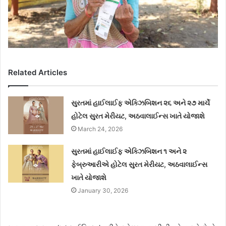
Related Articles
સુરતમાં હાઈલાઈફ એક્ઝિબિશન ૨૬ અને ૨૭ માર્ચે
હોટેલ સુરત મેરીયટ, અઠવાલાઈન્સ ખાતે યોજાશે
March 24, 2026
સુરતમાં હાઈલાઈફ એક્ઝિબિશન ૧ અને ૨
ફેબ્રુઆરીએ હોટેલ સુરત મેરીયટ, અઠવાલાઈન્સ
ખાતે યોજાશે
January 30, 2026