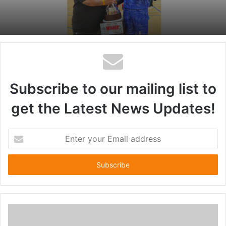
Subscribe to our mailing list to
get the Latest News Updates!
E
n
t
e
r
y
o
u
r