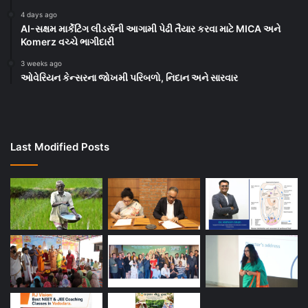
4 days ago
AI-સક્ષમ માર્કેટિંગ લીડર્સની આગામી પેઢી તૈયાર કરવા માટે MICA અને
Komerz વચ્ચે ભાગીદારી
3 weeks ago
ઓવેરિયન કેન્સરના જોખમી પરિબળો, નિદાન અને સારવાર
Last Modified Posts