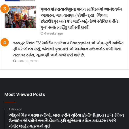
પૂજ્ય શંકરાચાર્યજીના પાવન સાન્નિધ્યમાં આનંદવર્ધન
આશ્રમ, ગામ વાસણા (કોશીન્દ્રા), જિલ્લા
છોટાઉદેપુર ખાતે ૨૫ ભાઈ-બહેનોએ સ્વૈચ્છિક રીતે
પુનઃ સનાતન હિંદુ ધર્મ સ્વીકાર્યો.
4 weeks ago
જયપુર સ્થિત EV ચાર્જિંગ સ્ટાર્ટઅપ ChargeJet એ એપ-ફ્રી ચાર્જિંગ
ફીચર લોન્ચ કર્યું, જેનાથી ડ્રાઇવરો એપ્લિકેશન ડાઉનલોડ કર્યા વિના
તરત જ સ્કેન, ચૂકવણી અને ચાર્જ કરી શકે છે.
June 30, 2026
Most Viewed Posts
1 day ago
ઔદ્યોગિક વપરાશકર્તાઓ, ખાસ કરીને યુરિયા ફોર્માલ્ડીહાઇડ (UF) રેઝિન
ઉત્પાદન એકમોને સબસિડીવાળા કૃષિ યુરિયાના કથિત ડાયવર્ઝન અંગે
ગંભીર જાહેર મહત્વનો મુદ્દો.