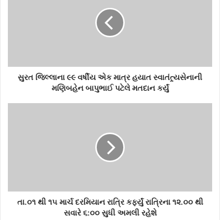
E
m
a
i
l
a
d
d
સુરત જિલ્લાના ૯૯ વર્ષીય એક માત્ર હયાત સ્વાતંત્ર્યસેનાની
r
મણિબહેન બાપુભાઈ પટેલે મતદાન કર્યું
e
s
s
તા.૦૧ થી ૧૫ માર્ચ દરમિયાન રાત્રિ કર્ફ્યું રાત્રિના ૧૨.૦૦ થી
સવારે ૬:૦૦ સુધી અમલી રહેશે