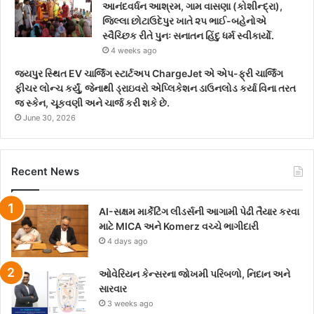
આનંદવર્ધન આશ્રમ, ગામ વાસણા (કોશીન્દ્રા),
જિલ્લા છોટાઉદેપુર ખાતે ૨૫ ભાઈ-બહેનોએ
સ્વૈચ્છિક રીતે પુનઃ સનાતન હિંદુ ધર્મ સ્વીકાર્યો.
4 weeks ago
જયપુર સ્થિત EV ચાર્જિંગ સ્ટાર્ટઅપ ChargeJet એ એપ-ફ્રી ચાર્જિંગ
ફીચર લોન્ચ કર્યું, જેનાથી ડ્રાઇવરો એપ્લિકેશન ડાઉનલોડ કર્યા વિના તરત
જ સ્કેન, ચૂકવણી અને ચાર્જ કરી શકે છે.
June 30, 2026
Recent News
AI-સક્ષમ માર્કેટિંગ લીડર્સની આગામી પેઢી તૈયાર કરવા
માટે MICA અને Komerz વચ્ચે ભાગીદારી
4 days ago
ઓવેરિયન કેન્સરના જોખમી પરિબળો, નિદાન અને
સારવાર
3 weeks ago