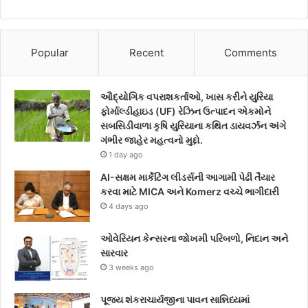
Popular
Recent
Comments
ઔદ્યોગિક વપરાશકર્તાઓ, ખાસ કરીને યુરિયા
ફોર્માલ્ડીહાઇડ (UF) રેઝિન ઉત્પાદન એકમોને
સબસિડીવાળા કૃષિ યુરિયાના કથિત ડાયવર્ઝન અંગે
ગંભીર જાહેર મહત્વનો મુદ્દો.
1 day ago
AI-સક્ષમ માર્કેટિંગ લીડર્સની આગામી પેઢી તૈયાર
કરવા માટે MICA અને Komerz વચ્ચે ભાગીદારી
4 days ago
ઓવેરિયન કેન્સરના જોખમી પરિબળો, નિદાન અને
સારવાર
3 weeks ago
પૂજ્ય શંકરાચાર્યજીના પાવન સાન્નિધ્યમાં