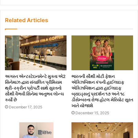
Related Articles
અગસ્ત એન્ટરટેઇનમેન્ટે મુક્તા એ2
ભારતની સૌથી મોટી ફેશન
સિનેમાઝ દ્વારા સંચાલિત પ્રીમિયમ
એક્ઝિબિશન કંપની હાઈલાઇફ
થ્રી-સ્ક્રીન પ્રોપર્ટી સાથે સુરતનો
એક્ઝિબિશન દ્વારા હાઈલાઇફ
સૌથી વૈભવી સિનેમા અનુભવ લોન્ચ
બ્રાઇડ્સનું પ્રદર્શન ૧૭ અને ૧૮
કર્યો છે
ડીસેમ્બરના રોજ હોટલ મેરિયોટ સુરત
ખાતે યોજાશે
December 17, 2025
December 15, 2025