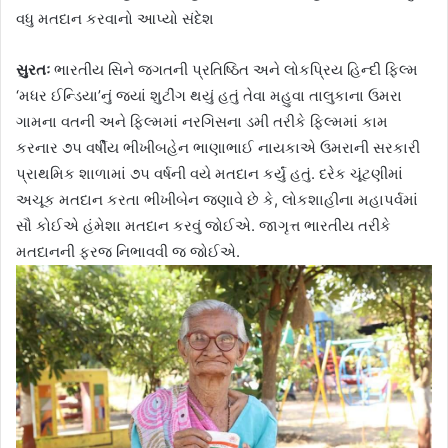
વધુ મતદાન કરવાનો આપ્યો સંદેશ
સુરતઃ
ભારતીય સિને જગતની પ્રતિષ્ઠિત અને લોકપ્રિય હિન્દી ફિલ્મ
‘મધર ઈન્ડિયા’નું જયાં શુટીંગ થયું હતું તેવા મહુવા તાલુકાના ઉમરા
ગામના વતની અને ફિલ્મમાં નરગિસના ડમી તરીકે ફિલ્મમાં કામ
કરનાર ૭૫ વર્ષીય ભીખીબહેન ભાણાભાઈ નાયકાએ ઉમરાની સરકારી
પ્રાથમિક શાળામાં ૭૫ વર્ષની વયે મતદાન કર્યું હતું. દરેક ચૂંટણીમાં
અચૂક મતદાન કરતા ભીખીબેન જણાવે છે કે, લોકશાહીના મહાપર્વમાં
સૌ કોઈએ હંમેશા મતદાન કરવું જોઈએ. જાગૃત્ત ભારતીય તરીકે
મતદાનની ફરજ નિભાવવી જ જોઈએ.