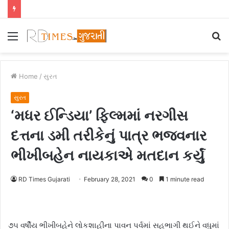
Menu
S
fo
Home
/
સુરત
સુરત
‘મધર ઈન્ડિયા’ ફિલ્મમાં નરગીસ
દત્તના ડમી તરીકેનું પાત્ર ભજવનાર
ભીખીબહેન નાયકાએ મતદાન કર્યું
RD Times Gujarati
February 28, 2021
0
1 minute read
૭૫ વર્ષીય ભીખીબહેને લોકશાહીના પાવન પર્વમાં સહભાગી થઈને વધુમાં