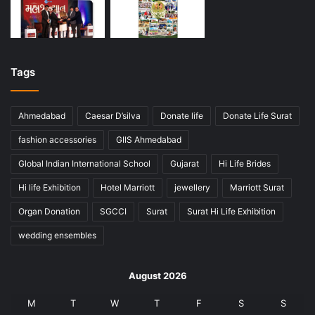
Tags
Ahmedabad
Caesar D’silva
Donate life
Donate Life Surat
fashion accessories
GIIS Ahmedabad
Global Indian International School
Gujarat
Hi Life Brides
Hi life Exhibition
Hotel Marriott
jewellery
Marriott Surat
Organ Donation
SGCCI
Surat
Surat Hi Life Exhibition
wedding ensembles
August 2026
M
T
W
T
F
S
S