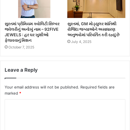
સુરતમાં પ્રીમિયમ ક્વોલિટી સિલ્વર
સુરતમાં, GM મોડ્યુલર શાંતિથી
જ્વેલરીનું અનોખું નામ – 92FIVE
રોજિંદા જગ્યાઓને અસાધારણ
JEWELS : હર ઘર ખુશીઓ
અનુભવોમાં પરિવર્તિત કરી રહ્યું છે
ફેલાવવાનું મિશન
July 4, 2025
October 7, 2025
Leave a Reply
Your email address will not be published.
Required fields are
marked
*