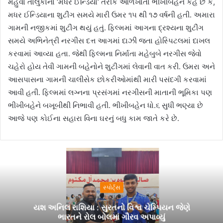
મહુવા તાલુકાના ‘મધર ઈન્ડિયા’ તરીકે ઓળખાતા ભીખીબહેન કહે છે કે,
મધર ઈન્ડિયાના શુટીંગ સમયે મારી ઉમર ૧૫ થી ૧૭ વર્ષની હતી. અમારા
ગામની નજીકમાં શુટીંગ થયું હતું. ફિલ્મમાં આગના દ્રશ્યના શુટીંગ
સમયે અભિનેત્રી નરગીસ દત્ત આગમાં દાઝી જતા હોસ્પિટલમાં દાખલ
કરવામાં આવ્યા હતા. જેથી ફિલ્મના નિર્માતા મહેબુબે નરગીસ જેવો
ચહેરો હોય તેવી ગામની બહેનોને શુટીંગમાં લેવાની વાત કરી. ઉમરા અને
આસપાસના ગામની ચાલીસેક છોકરીઓમાંથી મારી પસંદગી કરવામાં
આવી હતી. ફિલ્મમાં લગ્નના પ્રસંગમાં નરગીસની માતાની ભૂમિકા પણ
ભીખીબહેને બખૂબીથી નિભાવી હતી. ભીખીબહેન ધો.૬ સુધી ભણ્યા છે
આજે પણ કોઈના સહારા વિના ઘરનું બધુ કામ જાતે કરે છે.
સ્પોર્ટ્સ
યશ અનિલ રાશિયા : સુરતનો વિશ્વ ચેમ્પિયન જેણે
ભારતને રોલ બોલમાં ગૌરવ અપાવ્યું