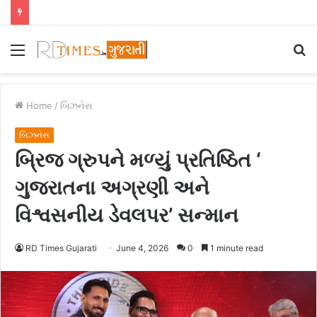
Menu
S
fo
Home
/
બિઝનેસ
બિઝનેસ
બ્રિજ ગ્રુપને મળ્યું પ્રતિષ્ઠિત ‘
ગુજરાતના અગ્રણી અને
વિશ્વસનીય ડેવલપર’ સન્માન
RD Times Gujarati
June 4, 2026
0
1 minute read