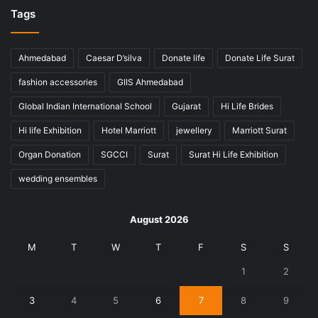
Tags
Ahmedabad
Caesar D’silva
Donate life
Donate Life Surat
fashion accessories
GIIS Ahmedabad
Global Indian International School
Gujarat
Hi Life Brides
Hi life Exhibition
Hotel Marriott
jewellery
Marriott Surat
Organ Donation
SGCCI
Surat
Surat Hi Life Exhibition
wedding ensembles
August 2026
M
T
W
T
F
S
S
1
2
3
4
5
6
7
8
9