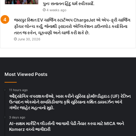
પુનઃ સનાતન હિંદુ ધર્મ સ્વીકાર્યો.
4 weeks ago
જયપુર સ્થિત EV ચાર્જિંગ સ્ટાર્ટઅપ ChargeJet એ એપ-ફ્રી ચાર્જિંગ
ફીચર લોન્ચ કર્યું, જેનાથી ડ્રાઇવરો એપ્લિકેશન ડાઉનલોડ કર્યા વિના
તરત જ સ્કેન, ચૂકવણી અને ચાર્જ કરી શકે છે.
June 30, 2026
Most Viewed Posts
11 hours ago
ઔદ્યોગિક વપરાશકર્તાઓ, ખાસ કરીને યુરિયા ફોર્માલ્ડીહાઇડ (UF) રેઝિન
ઉત્પાદન એકમોને સબસિડીવાળા કૃષિ યુરિયાના કથિત ડાયવર્ઝન અંગે
ગંભીર જાહેર મહત્વનો મુદ્દો.
3 days ago
AI-સક્ષમ માર્કેટિંગ લીડર્સની આગામી પેઢી તૈયાર કરવા માટે MICA અને
Komerz વચ્ચે ભાગીદારી