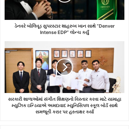
i
l
a
d
d
ડેનવરે બોલિવૂડ સુપરસ્ટાર શાહરુખ ખાન સાથે “Denver
r
Intense EDP” લોન્ચ કર્યું
e
s
s
સરકારી શાળાઓમાં સંગીત શિક્ષણનો વિસ્તાર કરવા માટે યામાહા
મ્યુઝિક ઇન્ડિયાએ અમદાવાદ મ્યુનિસિપલ સ્કૂલ બોર્ડ સાથે
સમજૂતી કરાર પર હસ્તાક્ષર કર્યા