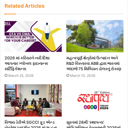
Related Articles
2026 માં કરિયરને નવી દિશા
મહત્વપૂર્ણ ક્ષેત્રોમાં ઉત્પાદન અને
આપનાર ગ્લોબલ ફાઇનાન્સ
R&D વિસ્તારવા ABB દ્વારા ભારતમાં
સર્ટિફિકેશન્સ
અંદાજે 75 મિલિયન ડોલરનું રોકાણ
March 25, 2026
March 10, 2026
વિજય ડેરીએ SGCCI ફૂડ એન્ડ
સુરતમાં 28મી ‘સ્થાપત્ય’
બેવરેજ પ્રદર્શન 2026 માં શુદ્ધતા
એક્ઝિબિશન ફેબ્રુઆરી 2026માં