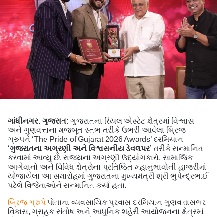
ગાંધીનગર, ગુજરાત
: ગુજરાતના રિયલ એસ્ટેટ ક્ષેત્રમાં વિશ્વાસ
અને ગુણવત્તાના મજબૂત સ્તંભ તરીકે ઉભરી આવેલા બ્રિજ
ગ્રુપને ‘The Pride of Gujarat 2026 Awards’ દરમિયાન
‘
ગુજરાતના અગ્રણી અને વિશ્વસનીય ડેવલપર
’ તરીકે સન્માનિત
કરવામાં આવ્યું છે. રાજ્યના અગ્રણી ઉદ્યોગકારો, સામાજિક
આગેવાનો અને વિવિધ ક્ષેત્રોના પ્રતિષ્ઠિત મહાનુભાવોની હાજરીમાં
યોજાયેલા આ સમારોહમાં ગુજરાતના મુખ્યમંત્રી શ્રી ભુપેન્દ્રભાઈ
પટેલે વિજેતાઓને સન્માનિત કર્યા હતા.
બ્રિજ ગ્રુપે
પોતાના વ્યવસાયિક પ્રવાસ દરમિયાન ગુણવત્તાસભર
વિકાસ, ગ્રાહક સંતોષ અને આધુનિક શહેરી આયોજનના ક્ષેત્રમાં