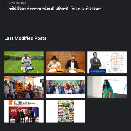
3 weeks ago
ઓવેરિયન કેન્સરના જોખમી પરિબળો, નિદાન અને સારવાર
Last Modified Posts