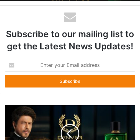
Subscribe to our mailing list to
get the Latest News Updates!
E
n
t
e
r
y
o
u
r
E
m
a