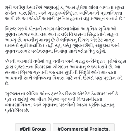
શ્રી અર્પણ દેસાઈએ જણાવ્યું કે, “અમે હંમેશા લાંબા ગાળાના મૂલ્ય
સર્જન, પારદર્શિતા અને ગ્રાહક-કેન્દ્રિત અભિગમને પ્રાથમિકતા
આપી છે. આ એવોર્ડ અમારી પ્રતિબદ્ધતાને વધુ મજબૂત બનાવે છે.”
બ્રિજ ગ્રુપે પોતાની તમામ યોજનાઓમાં આધુનિક સુવિધાઓ,
ગુણવત્તાસભર બાંધકામ અને ટકાઉ વિકાસના સિદ્ધાંતોને મહત્વ
આપ્યું છે. કંપનીનું માનવું છે કે ભવિષ્યનું રિયલ એસ્ટેટ માત્ર
ઇમારતો સુધી મર્યાદિત નહીં રહે, પરંતુ જીવનશૈલી, સમુદાય અને
ગુણવત્તાસભર પર્યાવરણના નિર્માણ સાથે જોડાયેલું રહેશે.
કંપની આગામી વર્ષોમાં વધુ નવીન અને ગ્રાહક-કેન્દ્રિત પ્રોજેક્ટ્સ
દ્વારા ગુજરાતના વિકાસમાં યોગદાન આપવાનું લક્ષ્ય ધરાવે છે. આ
સન્માન બ્રિજ ગ્રુપની અત્યાર સુધીની સિદ્ધિઓને માન્યતા
આપવાની સાથે ભવિષ્યના વિકાસ માટે નવી ઊર્જા પણ પ્રદાન કરે
છે.
‘ગુજરાતના લીડિંગ એન્ડ ટ્રસ્ટેડ રિયલ એસ્ટેટ ડેવલપર’ તરીકે
પ્રાપ્ત થયેલું આ ગૌરવ બ્રિજ ગ્રુપની વિશ્વસનીયતા,
વ્યાવસાયિકતા અને ગુણવત્તા પ્રત્યેની અડગ પ્રતિબદ્ધતાનું
પ્રતિબિંબ છે.
Brij Group
Commercial Projects.