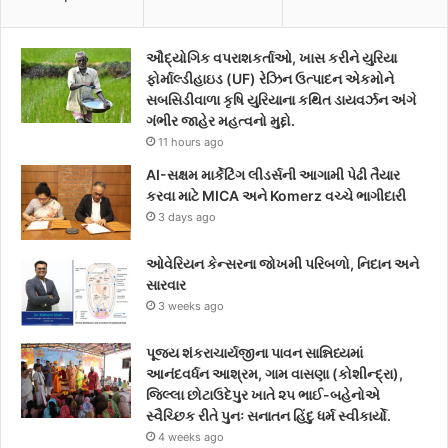
ઔદ્યોગિક વપરાશકર્તાઓ, ખાસ કરીને યુરિયા
ફોર્માલ્ડીહાઇડ (UF) રેઝિન ઉત્પાદન એકમોને
સબસિડીવાળા કૃષિ યુરિયાના કથિત ડાયવર્ઝન અંગે
ગંભીર જાહેર મહત્વનો મુદ્દો.
11 hours ago
AI-સક્ષમ માર્કેટિંગ લીડર્સની આગામી પેઢી તૈયાર
કરવા માટે MICA અને Komerz વચ્ચે ભાગીદારી
3 days ago
ઓવેરિયન કેન્સરના જોખમી પરિબળો, નિદાન અને
સારવાર
3 weeks ago
પૂજ્ય શંકરાચાર્યજીના પાવન સાન્નિધ્યમાં
આનંદવર્ધન આશ્રમ, ગામ વાસણા (કોશીન્દ્રા),
જિલ્લા છોટાઉદેપુર ખાતે ૨૫ ભાઈ-બહેનોએ
સ્વૈચ્છિક રીતે પુનઃ સનાતન હિંદુ ધર્મ સ્વીકાર્યો.
4 weeks ago