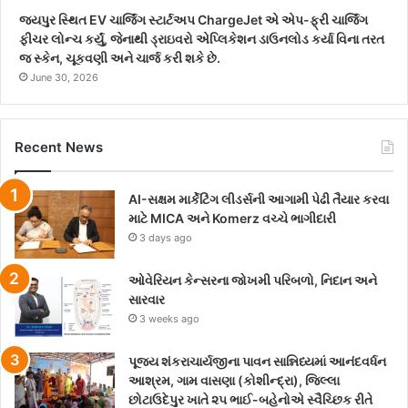
જયપુર સ્થિત EV ચાર્જિંગ સ્ટાર્ટઅપ ChargeJet એ એપ-ફ્રી ચાર્જિંગ
ફીચર લોન્ચ કર્યું, જેનાથી ડ્રાઇવરો એપ્લિકેશન ડાઉનલોડ કર્યા વિના તરત
જ સ્કેન, ચૂકવણી અને ચાર્જ કરી શકે છે.
June 30, 2026
Recent News
AI-સક્ષમ માર્કેટિંગ લીડર્સની આગામી પેઢી તૈયાર કરવા
માટે MICA અને Komerz વચ્ચે ભાગીદારી
3 days ago
ઓવેરિયન કેન્સરના જોખમી પરિબળો, નિદાન અને
સારવાર
3 weeks ago
પૂજ્ય શંકરાચાર્યજીના પાવન સાન્નિધ્યમાં આનંદવર્ધન
આશ્રમ, ગામ વાસણા (કોશીન્દ્રા), જિલ્લા
છોટાઉદેપુર ખાતે ૨૫ ભાઈ-બહેનોએ સ્વૈચ્છિક રીતે