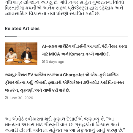
નોંધપાત્ર યોગદાન આપ્યું છે. ગાંધીનગર સહિત ગુજરાતના વિવિધ
વિસ્તારોમાં કંપનીએ અનેક સફળ પ્રોજેક્ટ્સ દ્વારા રહેણાંક અને
વ્યાવસાયિક વિકાસના નવા ધોરણો સ્થાપિત કર્યા છે.
Related Articles
AI-સક્ષમ માર્કેટિંગ લીડર્સની આગામી પેઢી તૈયાર કરવા
માટે MICA અને Komerz વચ્ચે ભાગીદારી
3 days ago
જયપુર સ્થિત EV ચાર્જિંગ સ્ટાર્ટઅપ ChargeJet એ એપ-ફ્રી ચાર્જિંગ
ફીચર લોન્ચ કર્યું, જેનાથી ડ્રાઇવરો એપ્લિકેશન ડાઉનલોડ કર્યા વિના તરત
જ સ્કેન, ચૂકવણી અને ચાર્જ કરી શકે છે.
June 30, 2026
આ એવોર્ડ સ્વીકારતાં શ્રી કૃણાલ દેસાઈએ જણાવ્યું કે, “આ
માન્યતા અમારા માટે ગૌરવની વાત છે. ગ્રાહકોનો વિશ્વાસ અને
અમારી ટીમની અવિરત મહેનત જ આ સફળતાનું સાચું કારણ છે.”