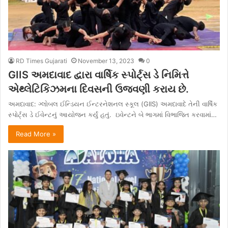
RD Times Gujarati
November 13, 2023
0
GIIS અમદાવાદ દ્વારા વાર્ષિક સ્પોર્ટ્સ ડે નિમિત્તે
એથ્લેટિકિઝમના દિવસની ઉજવણી કરાય છે.
અમદાવાદ: ગ્લોબલ ઈન્ડિયન ઈન્ટરનેશનલ સ્કૂલ (GIIS) અમદાવાદે તેની વાર્ષિક
સ્પોર્ટ્સ ડે ઈવેન્ટનું આયોજન કર્યું હતું. ઇવેન્ટને બે ભાગમાં વિભાજિત કરવામાં…
Read More »