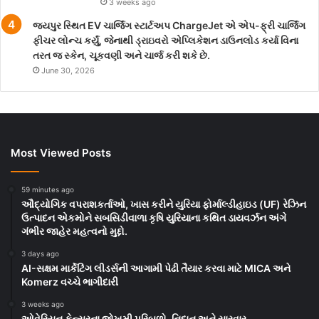
3 weeks ago
જયપુર સ્થિત EV ચાર્જિંગ સ્ટાર્ટઅપ ChargeJet એ એપ-ફ્રી ચાર્જિંગ
ફીચર લોન્ચ કર્યું, જેનાથી ડ્રાઇવરો એપ્લિકેશન ડાઉનલોડ કર્યા વિના
તરત જ સ્કેન, ચૂકવણી અને ચાર્જ કરી શકે છે.
June 30, 2026
Most Viewed Posts
59 minutes ago
ઔદ્યોગિક વપરાશકર્તાઓ, ખાસ કરીને યુરિયા ફોર્માલ્ડીહાઇડ (UF) રેઝિન
ઉત્પાદન એકમોને સબસિડીવાળા કૃષિ યુરિયાના કથિત ડાયવર્ઝન અંગે
ગંભીર જાહેર મહત્વનો મુદ્દો.
3 days ago
AI-સક્ષમ માર્કેટિંગ લીડર્સની આગામી પેઢી તૈયાર કરવા માટે MICA અને
Komerz વચ્ચે ભાગીદારી
3 weeks ago
ઓવેરિયન કેન્સરના જોખમી પરિબળો, નિદાન અને સારવાર