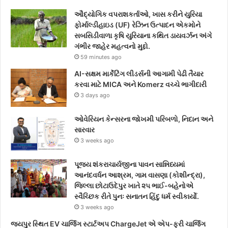
ઔદ્યોગિક વપરાશકર્તાઓ, ખાસ કરીને યુરિયા
ફોર્માલ્ડીહાઇડ (UF) રેઝિન ઉત્પાદન એકમોને
સબસિડીવાળા કૃષિ યુરિયાના કથિત ડાયવર્ઝન અંગે
ગંભીર જાહેર મહત્વનો મુદ્દો.
59 minutes ago
AI-સક્ષમ માર્કેટિંગ લીડર્સની આગામી પેઢી તૈયાર
કરવા માટે MICA અને Komerz વચ્ચે ભાગીદારી
3 days ago
ઓવેરિયન કેન્સરના જોખમી પરિબળો, નિદાન અને
સારવાર
3 weeks ago
પૂજ્ય શંકરાચાર્યજીના પાવન સાન્નિધ્યમાં
આનંદવર્ધન આશ્રમ, ગામ વાસણા (કોશીન્દ્રા),
જિલ્લા છોટાઉદેપુર ખાતે ૨૫ ભાઈ-બહેનોએ
સ્વૈચ્છિક રીતે પુનઃ સનાતન હિંદુ ધર્મ સ્વીકાર્યો.
3 weeks ago
જયપુર સ્થિત EV ચાર્જિંગ સ્ટાર્ટઅપ ChargeJet એ એપ-ફ્રી ચાર્જિંગ