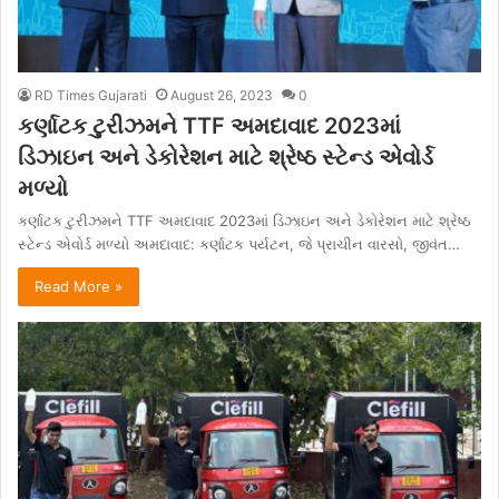
RD Times Gujarati
August 26, 2023
0
કર્ણાટક ટુરીઝમને TTF અમદાવાદ 2023માં
ડિઝાઇન અને ડેકોરેશન માટે શ્રેષ્ઠ સ્ટેન્ડ એવોર્ડ
મળ્યો
કર્ણાટક ટુરીઝમને TTF અમદાવાદ 2023માં ડિઝાઇન અને ડેકોરેશન માટે શ્રેષ્ઠ
સ્ટેન્ડ એવોર્ડ મળ્યો અમદાવાદ: કર્ણાટક પર્યટન, જે પ્રાચીન વારસો, જીવંત…
Read More »