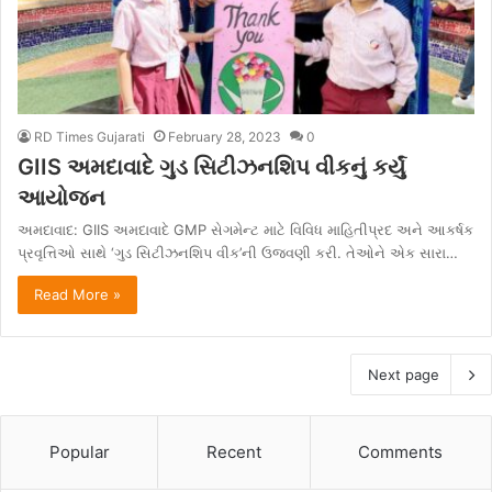
RD Times Gujarati
February 28, 2023
0
GIIS અમદાવાદે ગુડ સિટીઝનશિપ વીકનું કર્યું
આયોજન
અમદાવાદ: GIIS અમદાવાદે GMP સેગમેન્ટ માટે વિવિધ માહિતીપ્રદ અને આકર્ષક
પ્રવૃત્તિઓ સાથે ‘ગુડ સિટીઝનશિપ વીક’ની ઉજવણી કરી. તેઓને એક સારા…
Read More »
Next page
Popular
Recent
Comments