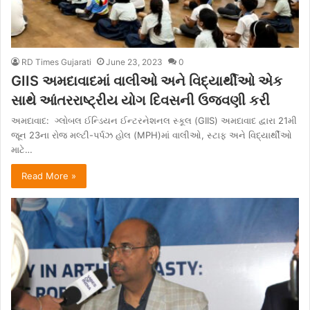
RD Times Gujarati
June 23, 2023
0
GIIS અમદાવાદમાં વાલીઓ અને વિદ્યાર્થીઓ એક
સાથે આંતરરાષ્ટ્રીય યોગ દિવસની ઉજવણી કરી
અમદાવાદ: ગ્લોબલ ઈન્ડિયન ઈન્ટરનેશનલ સ્કૂલ (GIIS) અમદાવાદ દ્વારા 21મી
જૂન 23ના રોજ મલ્ટી-પર્પઝ હોલ (MPH)માં વાલીઓ, સ્ટાફ અને વિદ્યાર્થીઓ
માટે…
Read More »