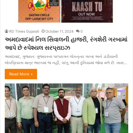
RD Times Gujarati
October 11, 2024
0
અમદાવાદમાં નિલ સિવાલની હાજરી, રંગશેરી ગરબામાં
આપે છે સ્પેશ્યલ સરપ્રાઇઝ
અમદાવાદ, ગુજરાત: ગુજરાતના પરંપરાગત લોકનૃત્ય ગરબા અને ડાંડીયાની
લોકપ્રિયતા માત્ર ભારતમાં જ નહીં, પરંતુ આખી દુનિયામાં જોવા મળે છે. ખાસ…
Read More »