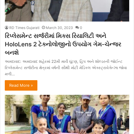
RD Times Gujarati
March 30, 2023
0
રિપ્લેસમેન્ટ સર્જરીમાં મિક્સ રિયાલિટી અને
HoloLens 2 ટેક્નોલોજીનો ઉપયોગ ગેમ-ચેન્જર
બનશે
અમદાવાદ: અમદાવાદ શહેરમાં 22મી માર્ચે ઘૂંટણ, હિપ અને શોલ્ડરની જોઈન્ટ
રિપ્લેસમેન્ટ સર્જરીના ક્ષેત્રમાં વર્ષની સૌથી મોટી મેડિકલ એક્સ્ટ્રાવેગેન્ઝા જોવા
મળી…
Read More »