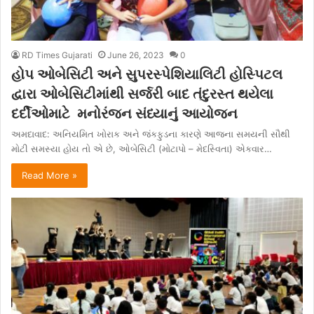
RD Times Gujarati
June 26, 2023
0
હોપ ઓબેસિટી અને સુપરસ્પેશિયાલિટી હોસ્પિટલ
દ્વારા ઓબેસિટીમાંથી સર્જરી બાદ તંદુરસ્ત થયેલા
દર્દીઓમાટે મનોરંજન સંધ્યાનું આયોજન
અમદાવાદ: અનિયમિત ખોરાક અને જંકફુડના કારણે આજના સમયની સૌથી
મોટી સમસ્યા હોય તો એ છે, ઓબેસિટી (મોટાપો – મેદસ્વિતા) એકવાર…
Read More »