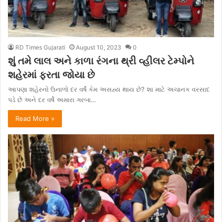
RD Times Gujarati
August 10, 2023
0
શું તમે લાલ અને કાળા રંગના થ્રી વ્હીલર ટેમ્પોને
શહેરમાં ફરતા જોયા છે
આપણા શહેરનો ઉનાળો દર વર્ષે કેમ અસહ્ય થાય છે? શા માટે અચાનક વરસાદ
પડે છે અને દર વર્ષે અમારા ગરબા…
Read More »