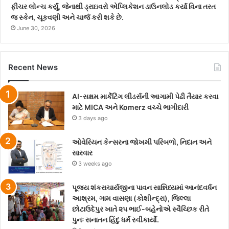
ફીચર લોન્ચ કર્યું, જેનાથી ડ્રાઇવરો એપ્લિકેશન ડાઉનલોડ કર્યા વિના તરત
જ સ્કેન, ચૂકવણી અને ચાર્જ કરી શકે છે.
June 30, 2026
Recent News
AI-સક્ષમ માર્કેટિંગ લીડર્સની આગામી પેઢી તૈયાર કરવા
માટે MICA અને Komerz વચ્ચે ભાગીદારી
3 days ago
ઓવેરિયન કેન્સરના જોખમી પરિબળો, નિદાન અને
સારવાર
3 weeks ago
પૂજ્ય શંકરાચાર્યજીના પાવન સાન્નિધ્યમાં આનંદવર્ધન
આશ્રમ, ગામ વાસણા (કોશીન્દ્રા), જિલ્લા
છોટાઉદેપુર ખાતે ૨૫ ભાઈ-બહેનોએ સ્વૈચ્છિક રીતે
પુનઃ સનાતન હિંદુ ધર્મ સ્વીકાર્યો.