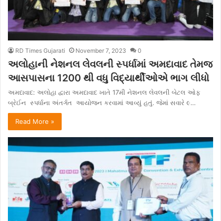
RD Times Gujarati
November 7, 2023
0
અલોહાની નેશનલ લેવલની સ્પર્ધામાં અમદાવાદ તેમજ
આસપાસના 1200 થી વધુ વિદ્યાર્થીઓએ ભાગ લીધો
અમદાવાદ: અલોહા દ્વારા અમદાવાદ ખાતે 17મી નેશનલ લેવલની બેટલ ઓફ
બ્રેઈન સ્પર્ધાના અંતર્ગત આયોજન કરવામાં આવ્યું હતું. જેમાં સવારે ૯…
Read More »