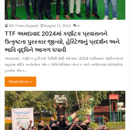
RD Times Gujarati
August 12, 2024
0
TTF અમદાવાદ 2024માં કર્ણાટક પ્રવાસનને
ઉત્કૃષ્ટતા પુરસ્કાર જીત્યો, હેરિટેજનું પ્રદર્શન અને
ભાવિ વૃદ્ધિને આગળ ધપાવી
અમદાવાદ: કર્ણાટક ટુરીઝમે 7મીથી 9મી ઓગસ્ટ 2024 દરમિયાન ગાંધીનગરના
મહાત્મા મંદિર કન્વેન્શન એન્ડ એક્ઝિબિશન સેન્ટર ખાતે તાજેતરમાં યોજાયેલા
ટ્રાવેલ એન્ડ…
Read More »