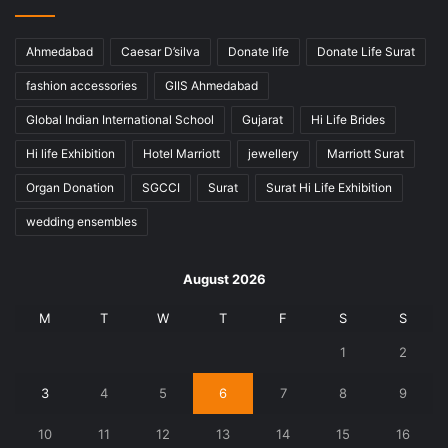
Ahmedabad
Caesar D’silva
Donate life
Donate Life Surat
fashion accessories
GIIS Ahmedabad
Global Indian International School
Gujarat
Hi Life Brides
Hi life Exhibition
Hotel Marriott
jewellery
Marriott Surat
Organ Donation
SGCCI
Surat
Surat Hi Life Exhibition
wedding ensembles
August 2026
M
T
W
T
F
S
S
1
2
3
4
5
6
7
8
9
10
11
12
13
14
15
16