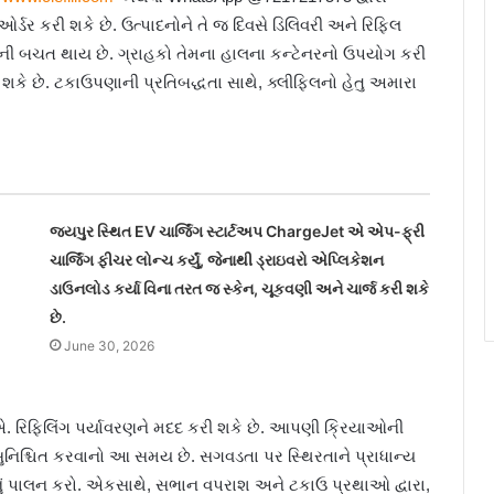
ુ ઓર્ડર કરી શકે છે. ઉત્પાદનોને તે જ દિવસે ડિલિવરી અને રિફિલ
ણાંની બચત થાય છે. ગ્રાહકો તેમના હાલના કન્ટેનરનો ઉપયોગ કરી
ી શકે છે. ટકાઉપણાની પ્રતિબદ્ધતા સાથે, ક્લીફિલનો હેતુ અમારા
જયપુર સ્થિત EV ચાર્જિંગ સ્ટાર્ટઅપ ChargeJet એ એપ-ફ્રી
ચાર્જિંગ ફીચર લોન્ચ કર્યું, જેનાથી ડ્રાઇવરો એપ્લિકેશન
ડાઉનલોડ કર્યા વિના તરત જ સ્કેન, ચૂકવણી અને ચાર્જ કરી શકે
છે.
June 30, 2026
રિફિલિંગ પર્યાવરણને મદદ કરી શકે છે. આપણી ક્રિયાઓની
સુનિશ્ચિત કરવાનો આ સમય છે. સગવડતા પર સ્થિરતાને પ્રાધાન્ય
વનું પાલન કરો. એકસાથે, સભાન વપરાશ અને ટકાઉ પ્રથાઓ દ્વારા,