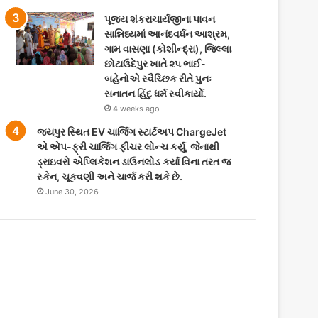
પૂજ્ય શંકરાચાર્યજીના પાવન
સાન્નિધ્યમાં આનંદવર્ધન આશ્રમ,
ગામ વાસણા (કોશીન્દ્રા), જિલ્લા
છોટાઉદેપુર ખાતે ૨૫ ભાઈ-
બહેનોએ સ્વૈચ્છિક રીતે પુનઃ
સનાતન હિંદુ ધર્મ સ્વીકાર્યો.
4 weeks ago
જયપુર સ્થિત EV ચાર્જિંગ સ્ટાર્ટઅપ ChargeJet
એ એપ-ફ્રી ચાર્જિંગ ફીચર લોન્ચ કર્યું, જેનાથી
ડ્રાઇવરો એપ્લિકેશન ડાઉનલોડ કર્યા વિના તરત જ
સ્કેન, ચૂકવણી અને ચાર્જ કરી શકે છે.
June 30, 2026