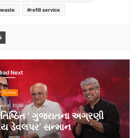
 waste
refill service
Print
ead Next
બિઝનેસ
une 4, 2026
્રતિષ્ઠિત ‘ ગુજરાતના અગ્રણી
ીય ડેવલપર’ સન્માન