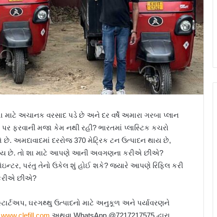
 માટે અચાનક વરસાદ પડે છે અને દર વર્ષે અમારા ગરબા પ્લાન
પર ફરવાની મજા કેમ નથી રહી? ભારતમાં પ્લાસ્ટિક કચરો
મે છે. અમદાવાદમાં દરરોજ 370 મેટ્રિક ટન ઉત્પાદન થાય છે,
ે વપરાય છે. તો શા માટે આપણે આની અવગણના કરીએ છીએ?
ોઇન્ટર, પરંતુ તેનો ઉકેલ શું હોઈ શકે? જ્યારે આપણે રિફિલ કરી
ો કરીએ છીએ?
 સ્ટાર્ટઅપ, ઘરગથ્થુ ઉત્પાદનો માટે અનુકૂળ અને પર્યાવરણને
ટ
www.clefill.com
અથવા WhatsApp @7217217575 દ્વારા