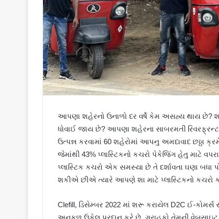
આપણા શહેરનો ઉનાળો દર વર્ષે કેમ અસહ્ય થાય છે? શા
ધોવાઈ જાય છે? આપણા શહેરના સાબરમતી રિવરફ્રન્ટ 
ઉત્પન્ન કરવામાં 60 શહેરોમાં આપનુ અમદાવાદ છઠ્ઠા ક્ર
જેમાંથી 43% પ્લાસ્ટિકનો કચરો પેકેજિંગ હેતુ માટ
પ્લાસ્ટિક કચરો એક સમસ્યા છે તે દર્શાવતા ઘણા બધા પ
શકીએ છીએ ત્યારે આપણે શા માટે પ્લાસ્ટિકનો કચર
Clefill, ડિસેમ્બર 2022 માં શરૂ કરાયેલ D2C ઈ-કોમર્સ
અનુકૂળ ઉકેલ પ્રદાન કરે છે. ગ્રાહકો તેમની વેબસાઇ