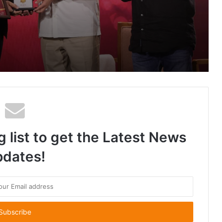
 અગ્રણી અને વિશ્વસનીય ડેવલપર’ સન્માન
“Denver Intense EDP” લોન્ચ કર્યું
g list to get the Latest News
dates!
ગુજરાતમાં તીવ્ર ગરમીની લહેર વચ્ચે, સિન્ટેક્સ રજૂ કરે છે TruPuf, ભારતની પહેલી સાચા અર્થમાં ઇન્સ્યુલેટેડ પાણીની ટાંકી
જાન્યુઆરી-માર્ચ ક્વાર્ટરમાં મજબૂત માંગને કારણે ABB ઇન્ડિયાએ CY2026 માટે મજબૂત શરૂઆત કરી