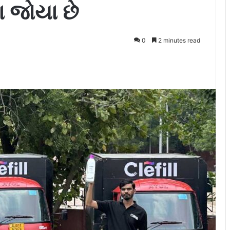
તા જોયા છે
0
2 minutes read