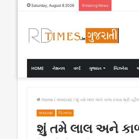
Saturday, August 8 2026
Breaking News
HOME
નેશનલ
વર્લ્ડ
ગુજરાત
બિઝનેસ
એ
Home
/
અમદાવાદ
/
શું તમે લાલ અને કાળા રંગના થ્રી વ્હીલ
અમદાવાદ
બિઝનેસ
શું તમે લાલ અને કાળ