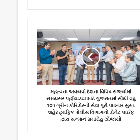
r
y
o
u
r
E
m
a
i
l
a
d
d
r
મહત્વના અવયવો દેશના વિવિધ રાજ્યોમાં
e
સમયસર પહોંચાડવા માટે ગુજરાતમાં સૌથી વધુ
s
૧૦૧ ગ્રીન કોરિડોરની સેવા પૂરી પાડનાર સુરત
s
શહેર ટ્રાફિક પોલીસ વિભાગનો ડોનેટ લાઈફ
દ્વારા સન્માન સમારોહ યોજાયો