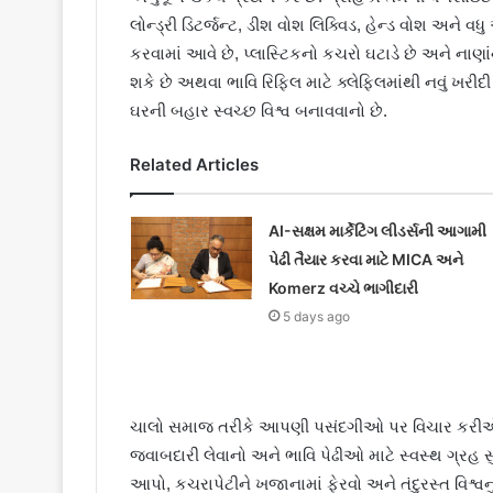
લોન્ડ્રી ડિટર્જન્ટ, ડીશ વોશ લિક્વિડ, હેન્ડ વોશ અને વધ
કરવામાં આવે છે, પ્લાસ્ટિકનો કચરો ઘટાડે છે અને ના
શકે છે અથવા ભાવિ રિફિલ માટે ક્લેફિલમાંથી નવું ખરીદ
ઘરની બહાર સ્વચ્છ વિશ્વ બનાવવાનો છે.
Related Articles
AI-સક્ષમ માર્કેટિંગ લીડર્સની આગામી
પેઢી તૈયાર કરવા માટે MICA અને
Komerz વચ્ચે ભાગીદારી
5 days ago
ચાલો સમાજ તરીકે આપણી પસંદગીઓ પર વિચાર કરીએ. 
જવાબદારી લેવાનો અને ભાવિ પેઢીઓ માટે સ્વસ્થ ગ્રહ 
આપો, કચરાપેટીને ખજાનામાં ફેરવો અને તંદુરસ્ત વિશ્