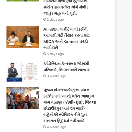
સબસિડીવાળા કૃષિ યુરિયાના
કથિત ડાયવર્ઝન અંગે ગંભીર
જાહેર મહત્વનો મુદ્દો.
2 days ago
AI-સક્ષમ માર્કેટિંગ લીડર્સની
આગામી પેઢી તૈયાર કરવા માટે
MICA અને Komerz વચ્ચે
ભાગીદારી
5 days ago
ઓવેરિયન કેન્સરના જોખમી
પરિબળો, નિદાન અને સારવાર
3 weeks ago
પૂજ્ય શંકરાચાર્યજીના પાવન
સાન્નિધ્યમાં આનંદવર્ધન આશ્રમ,
ગામ વાસણા (કોશીન્દ્રા), જિલ્લા
છોટાઉદેપુર ખાતે ૨૫ ભાઈ-
બહેનોએ સ્વૈચ્છિક રીતે પુનઃ
સનાતન હિંદુ ધર્મ સ્વીકાર્યો.
4 weeks ago