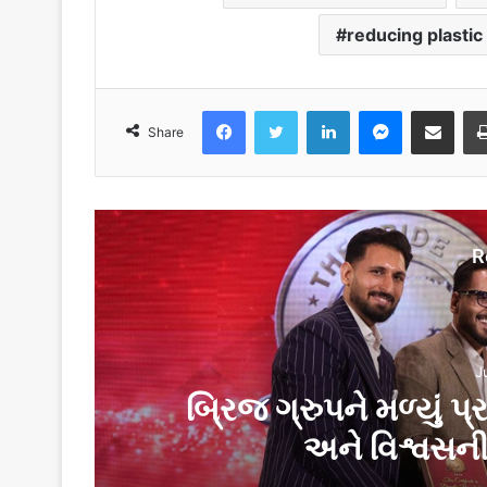
reducing plastic
Facebook
Twitter
LinkedIn
Messenger
Share via Email
Share
R
J
બ્રિજ ગ્રુપને મળ્યું પ
અને વિશ્વસન