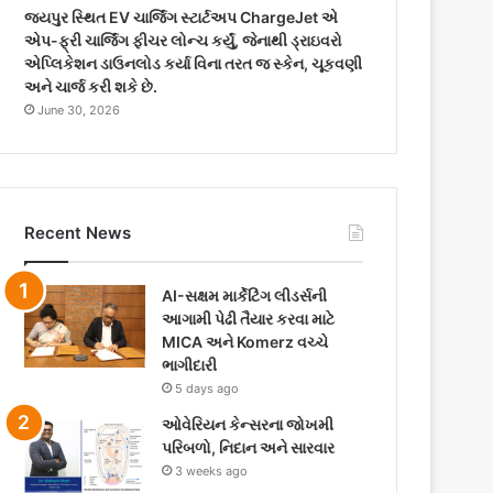
જયપુર સ્થિત EV ચાર્જિંગ સ્ટાર્ટઅપ ChargeJet એ
એપ-ફ્રી ચાર્જિંગ ફીચર લોન્ચ કર્યું, જેનાથી ડ્રાઇવરો
એપ્લિકેશન ડાઉનલોડ કર્યા વિના તરત જ સ્કેન, ચૂકવણી
અને ચાર્જ કરી શકે છે.
June 30, 2026
Recent News
AI-સક્ષમ માર્કેટિંગ લીડર્સની
આગામી પેઢી તૈયાર કરવા માટે
MICA અને Komerz વચ્ચે
ભાગીદારી
5 days ago
ઓવેરિયન કેન્સરના જોખમી
પરિબળો, નિદાન અને સારવાર
3 weeks ago