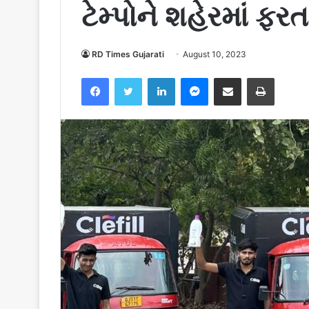
ટેમ્પોને શહેરમાં ફર
RD Times Gujarati
August 10, 2023
Facebook
Twitter
LinkedIn
Messenger
Share via Email
Print