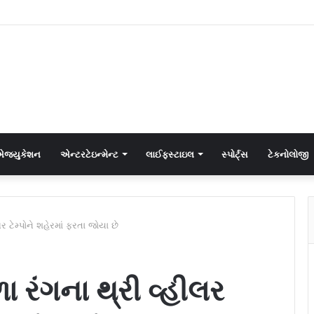
જ્યુકેશન
એન્ટરટેઇન્મેન્ટ
લાઈફસ્ટાઇલ
સ્પોર્ટ્સ
ટેકનોલોજી
ર ટેમ્પોને શહેરમાં ફરતા જોયા છે
ા રંગના થ્રી વ્હીલર