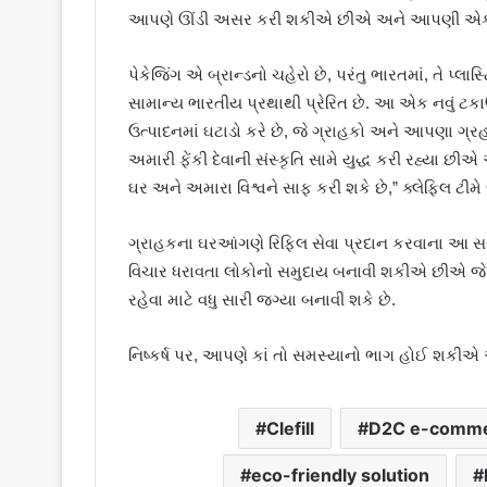
આપણે ઊંડી અસર કરી શકીએ છીએ અને આપણી એક મા
પેકેજિંગ એ બ્રાન્ડનો ચહેરો છે, પરંતુ ભારતમાં, તે 
સામાન્ય ભારતીય પ્રથાથી પ્રેરિત છે. આ એક નવું ટકાઉ 
ઉત્પાદનમાં ઘટાડો કરે છે, જે ગ્રાહકો અને આપણા ગ્રહ 
અમારી ફેંકી દેવાની સંસ્કૃતિ સામે યુદ્ધ કરી રહ્યા
ઘર અને અમારા વિશ્વને સાફ કરી શકે છે,” ક્લેફિલ ટીમે જ
ગ્રાહકના ઘરઆંગણે રિફિલ સેવા પ્રદાન કરવાના આ 
વિચાર ધરાવતા લોકોનો સમુદાય બનાવી શકીએ છીએ જેઓ
રહેવા માટે વધુ સારી જગ્યા બનાવી શકે છે.
નિષ્કર્ષ પર, આપણે કાં તો સમસ્યાનો ભાગ હોઈ શકીએ
Clefill
D2C e-comme
eco-friendly solution