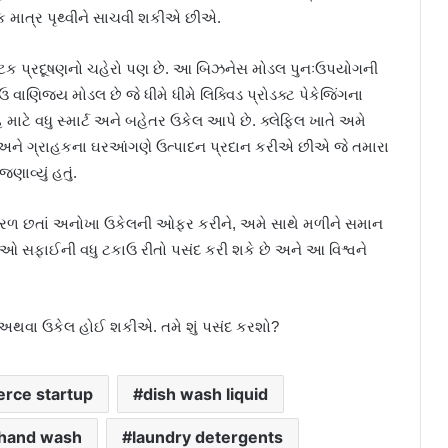
ત્ર પૃથ્વીને સાચવી શકીએ છીએ.
પ્લાસ્ટિક પ્રદૂષણનો ચહેરો પણ છે. આ બિઝનેસ મોડલ પુનઃઉપયોગની
વાણિજ્ય મોડલ છે જે ધીમે ધીમે લિક્વિડ પ્રોડક્ટ પેકેજિંગના
માટે વધુ સ્માર્ટ અને બહેતર ઉકેલ આપે છે. ક્લેફિલ ખાતે અમે
 છીએ અને ગ્રાહકના ઘરઆંગણે ઉત્પાદન પ્રદાન કરીએ છીએ જે તમારા
ણાવ્યું હતું.
સરળ છતાં અનોખા ઉકેલની ઓફર કરીને, અમે સાથે મળીને સમાન
 સફાઈની વધુ ટકાઉ રીતો પસંદ કરી શકે છે અને આ વિશ્વને
 અથવા ઉકેલ હોઈ શકીએ. તમે શું પસંદ કરશો?
rce startup
dish wash liquid
hand wash
laundry detergents