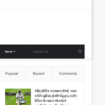
Search
અન્ય
for
Popular
Recent
Comments
ઔદ્યોગિક વપરાશકર્તાઓ, ખાસ
કરીને યુરિયા ફોર્માલ્ડીહાઇડ (UF)
રેઝિન ઉત્પાદન એકમોને