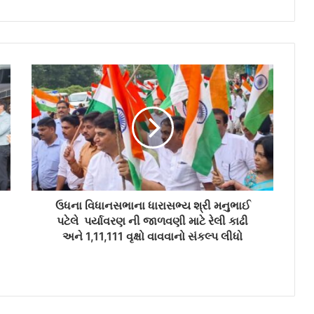
ઉધના વિધાનસભાના ધારાસભ્ય શ્રી મનુભાઈ
પટેલે પર્યાવરણ ની જાળવણી માટે રેલી કાઢી
અને 1,11,111 વૃક્ષો વાવવાનો સંકલ્પ લીધો