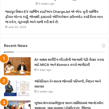
4 weeks ago
જયપુર સ્થિત EV ચાર્જિંગ સ્ટાર્ટઅપ ChargeJet એ એપ-ફ્રી ચાર્જિંગ
ફીચર લોન્ચ કર્યું, જેનાથી ડ્રાઇવરો એપ્લિકેશન ડાઉનલોડ કર્યા વિના તરત
જ સ્કેન, ચૂકવણી અને ચાર્જ કરી શકે છે.
June 30, 2026
Recent News
AI-સક્ષમ માર્કેટિંગ લીડર્સની આગામી પેઢી તૈયાર કરવા
માટે MICA અને Komerz વચ્ચે ભાગીદારી
4 days ago
ઓવેરિયન કેન્સરના જોખમી પરિબળો, નિદાન અને
સારવાર
3 weeks ago
પૂજ્ય શંકરાચાર્યજીના પાવન સાન્નિધ્યમાં આનંદવર્ધન
આશ્રમ, ગામ વાસણા (કોશીન્દ્રા), જિલ્લા