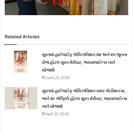
Related Articles
સુરતમાં હાઈલાઈફ એક્ઝિબિશન ૨૪ અને ૨૫ જુનના
રોજ હોટલ સુરત મેરીયટ, અઠવાલાઈન્સ ખાતે
યોજાશે
June 22, 2026
સુરતમાં હાઈલાઈફ એક્ઝિબિશન સમર એડીશન ૨૮
અને ૨૯ એપ્રિલે હોટલ સુરત મેરીયટ, અઠવાલાઈન્સ
ખાતે યોજાશે
April 25, 2026