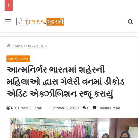
Menu
S
fo
Home
/
લાઈફસ્ટાઇલ
લાઈફસ્ટાઇલ
આત્મનિર્ભર ભારતમાં શહેરની
મહિલાઓ દ્વારા ગેલેરી વનમાં ડીકોડ
એડિટ એક્ઝીબિશન રજૂ કરાયું
RD Times Gujarati
October 3, 2020
0
1 minute read