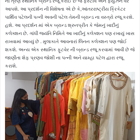
ની ત્રણ સ્થાનિક બ્રાન્ડ રજૂ કરાઈ છે જે ફેસ્ટીવ અને ફ્યુઝન વેર
આપશે. આ પ્રદર્શન ની વિશેષતા એ છે કે,આંતરરાષ્ટ્રીય ક્રિકેટર
પાર્થિવ પટેલની પત્ની અવની પટેલ તેમની બ્રાન્ડ ના વસ્ત્રો રજૂ કરશે.
હશે. આ પ્રદર્શન માં એક બ્રાન્ડ શ્રુતપ્રીત કે જેમનું ખાદીનું
કલેક્શન છે. ગાંધી જયંતિ નિમિતે આ ખાદીનું કલેક્શન પણ રખાયું ખાસ
રાખવામાં આવ્યું છે . મુલાકાતે આવનારાં લિનન કલેક્શન પણ જોઈ
શકશે. અન્ય એક સ્થાનિક ફૂટવેર ની બ્રાન્ડ રજૂ કરવામાં આવી છે જે
જાણીતા શેફ પ્રણવ જોશી ના પત્ની અને યામ્હા પટેલ દ્વારા રજૂ
કરાશે.