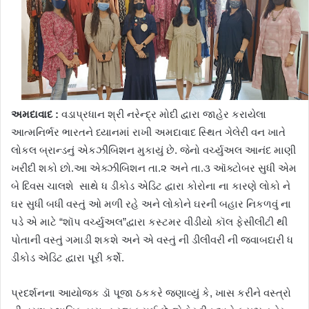
અમદાવાદ :
વડાપ્રધાન શ્રી નરેન્દ્ર મોદી દ્વારા જાહેર કરાયેલા
આત્મનિર્ભર ભારતને ધ્યાનમાં રાખી અમદાવાદ સ્થિત ગેલેરી વન ખાતે
લોકલ બ્રાન્ડનું એકઝીબિશન મુકાયું છે. જેનો વર્ચ્યુઅલ આનંદ માણી
ખરીદી શકો છો.આ એક્ઝીબિશન તા.૨ અને તા.૩ ઑક્ટોબર સુધી એમ
બે દિવસ ચાલશે સાથે ધ ડીકોડ એડિટ દ્વારા કોરોના ના કારણે લોકો ને
ઘર સુધી બધી વસ્તું ઓ મળી રહે અને લોકોને ઘરની બહાર નિકળવું ના
પડે એ માટે “શૉપ વર્ચ્યુઅલ”દ્વારા કસ્ટમર વીડીયો કૉલ ફેસીલીટી થી
પોતાની વસ્તું ગમાડી શકશે અને એ વસ્તું ની ડીલીવરી ની જવાબદારી ધ
ડીકોડ એડિટ દ્વારા પૂરી કર્શે.
પ્રદર્શનના આયોજક ડૉ પૂજા ઠકકરે જણાવ્યું કે, ખાસ કરીને વસ્ત્રો