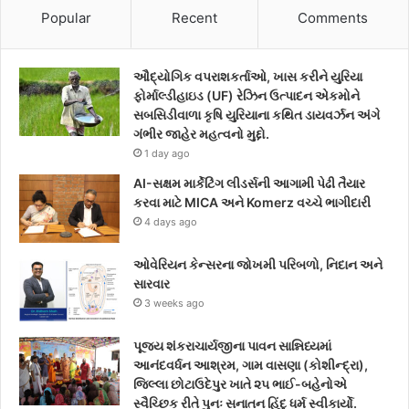
Popular
Recent
Comments
ઔદ્યોગિક વપરાશકર્તાઓ, ખાસ કરીને યુરિયા
ફોર્માલ્ડીહાઇડ (UF) રેઝિન ઉત્પાદન એકમોને
સબસિડીવાળા કૃષિ યુરિયાના કથિત ડાયવર્ઝન અંગે
ગંભીર જાહેર મહત્વનો મુદ્દો.
1 day ago
AI-સક્ષમ માર્કેટિંગ લીડર્સની આગામી પેઢી તૈયાર
કરવા માટે MICA અને Komerz વચ્ચે ભાગીદારી
4 days ago
ઓવેરિયન કેન્સરના જોખમી પરિબળો, નિદાન અને
સારવાર
3 weeks ago
પૂજ્ય શંકરાચાર્યજીના પાવન સાન્નિધ્યમાં
આનંદવર્ધન આશ્રમ, ગામ વાસણા (કોશીન્દ્રા),
જિલ્લા છોટાઉદેપુર ખાતે ૨૫ ભાઈ-બહેનોએ
સ્વૈચ્છિક રીતે પુનઃ સનાતન હિંદુ ધર્મ સ્વીકાર્યો.