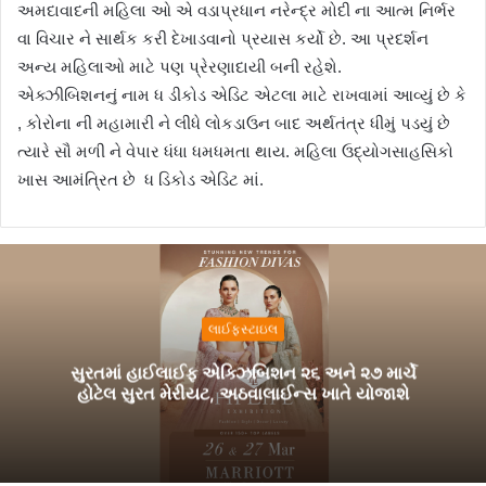
અમદાવાદની મહિલા ઓ એ વડાપ્રધાન નરેન્દ્ર મોદી ના આત્મ નિર્ભર
વા વિચાર ને સાર્થક કરી દેખાડવાનો પ્રયાસ કર્યો છે. આ પ્રદર્શન
અન્ય મહિલાઓ માટે પણ પ્રેરણાદાયી બની રહેશે.
એક્ઝીબિશનનું નામ ધ ડીકોડ એડિટ એટલા માટે રાખવામાં આવ્યું છે કે
, કોરોના ની મહામારી ને લીધે લોકડાઉન બાદ અર્થતંત્ર ધીમું પડયું છે
ત્યારે સૌ મળી ને વેપાર ધંધા ધમધમતા થાય. મહિલા ઉદ્યોગસાહસિકો
ખાસ આમંત્રિત છે ધ ડિકોડ એડિટ માં.
લાઈફસ્ટાઇલ
સુરતમાં હાઈલાઈફ એક્ઝિબિશન ૨૬ અને ૨૭ માર્ચે
હોટેલ સુરત મેરીયટ, અઠવાલાઈન્સ ખાતે યોજાશે