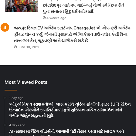
છોટાઉદેપુર ખાતે ૨૫ ભાઈ-બહેનોએ સ્વૈચ્છિક રીતે
પુનઃ સનાતન હિંદુ ધર્મ સ્વીકાર્યો.
4 weeks ago
જયપુર સ્થિત EV ચાર્જિંગ સ્ટાર્ટઅપ ChargeJet એ એપ-ફ્રી ચાર્જિંગ
ફીચર લોન્ચ કર્યું, જેનાથી ડ્રાઇવરો એપ્લિકેશન ડાઉનલોડ કર્યા વિના
તરત જ સ્કેન, ચૂકવણી અને ચાર્જ કરી શકે છે.
June 30, 2026
Most Viewed Posts
1 day ago
ઔદ્યોગિક વપરાશકર્તાઓ, ખાસ કરીને યુરિયા ફોર્માલ્ડીહાઇડ (UF) રેઝિન
ઉત્પાદન એકમોને સબસિડીવાળા કૃષિ યુરિયાના કથિત ડાયવર્ઝન અંગે
ગંભીર જાહેર મહત્વનો મુદ્દો.
4 days ago
AI-સક્ષમ માર્કેટિંગ લીડર્સની આગામી પેઢી તૈયાર કરવા માટે MICA અને