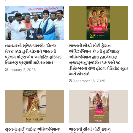
નવાચારનો શ્રેષ્ઠ દાખલો: ‘ચેન્જ
ભારતની સૌથી મોટી ફેશન
મેકર’ IAS હરી ચંદનાને ભારતની
એક્ઝિબિશન કંપની હાઈલાઇફ
પ્રથમ વોટ્સએપ આધારિત ફરિયાદ
એક્ઝિબિશન દ્વારા હાઈલાઇફ
નિવારણ પ્રણાલી માટે સન્માન
બ્રાઇડ્સનું પ્રદર્શન ૧૭ અને ૧૮
ડીસેમ્બરના રોજ હોટલ મેરિયોટ સુરત
January 2, 2026
ખાતે યોજાશે
December 15, 2025
સુરતમાં હાઈ લાઈફ એક્ઝિબિશનઃ
ભારતની સૌથી મોટી ફેશન