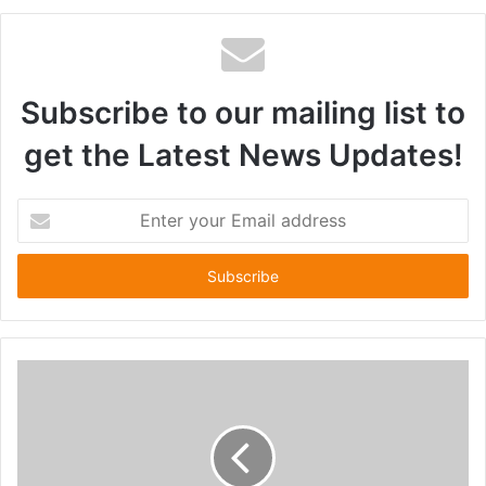
Subscribe to our mailing list to
get the Latest News Updates!
E
n
t
e
r
y
o
u
r
E
m
a
i