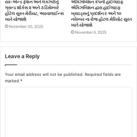
યર-એન્ડ ફેશન અને લક્ઝરીનું
એક્ઝિબિશન કંપની હાઈલાઇફ
ગ્રાન્ડ શોકેસ ૨ અને ૩ ડિસેમ્બરે
એક્ઝિબિશન દ્વારા હાઈલાઇફ
હોટેલ સુરત મેરીયટ, અઠવાલાઈન્સ
બ્રાઇડ્સનું પ્રદર્શન ૯ અને ૧૦
ખાતે યોજાશે
નવેમ્બર ના રોજ હોટલ મેરિયોટ સુરત
ખાતે યોજાશે
November 30, 2025
November 6, 2025
Leave a Reply
Your email address will not be published.
Required fields are
marked
*