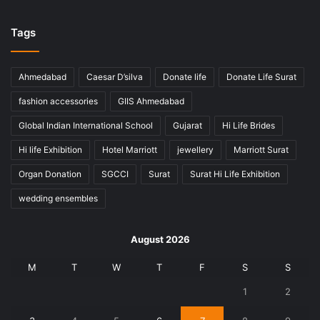
Tags
Ahmedabad
Caesar D’silva
Donate life
Donate Life Surat
fashion accessories
GIIS Ahmedabad
Global Indian International School
Gujarat
Hi Life Brides
Hi life Exhibition
Hotel Marriott
jewellery
Marriott Surat
Organ Donation
SGCCI
Surat
Surat Hi Life Exhibition
wedding ensembles
August 2026
M
T
W
T
F
S
S
1
2