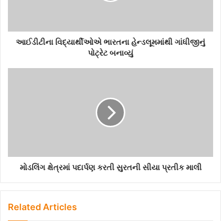
l
a
d
d
આઈડીટીના વિદ્યાર્થીઓએ ભારતના હેન્ડલૂમમાંથી ગાંધીજીનું
r
પોટ્રેટ બનાવ્યું
e
s
s
મોડલિંગ ક્ષેત્રમાં પદાર્પણ કરતી સુરતની સીયા પ્રતીક માલી
Related Articles