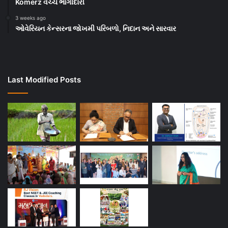
Komerz વચ્ચે ભાગીદારી
3 weeks ago
ઓવેરિયન કેન્સરના જોખમી પરિબળો, નિદાન અને સારવાર
Last Modified Posts