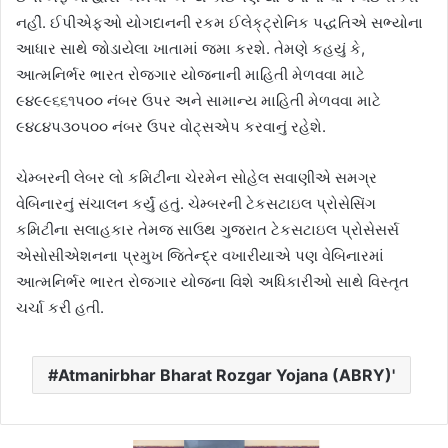
નહીં. ઈપીએફઓ યોગદાનની રકમ ઈલેક્‌ટ્રોનિક પદ્ધતિએ સભ્યોના
આધાર સાથે જોડાયેલા ખાતામાં જમા કરશે. તેમણે કહયું કે,
આત્મનિર્ભર ભારત રોજગાર યોજનાની માહિતી મેળવવા માટે
૯૪૯૯૬૬૧પ૦૦ નંબર ઉપર અને સામાન્ય માહિતી મેળવવા માટે
૯૪૮૪પ૩૦પ૦૦ નંબર ઉપર વોટ્‌સએપ કરવાનું રહેશે.
ચેમ્બરની લેબર લો કમિટીના ચેરમેન સોહેલ સવાણીએ સમગ્ર
વેબિનારનું સંચાલન કર્યું હતું. ચેમ્બરની ટેકસટાઇલ પ્રોસેસિંગ
કમિટીના સલાહકાર તેમજ સાઉથ ગુજરાત ટેકસટાઇલ પ્રોસેસર્સ
એસોસીએશનના પ્રમુખ જિતેન્દ્ર વખારીયાએ પણ વેબિનારમાં
આત્મનિર્ભર ભારત રોજગાર યોજના વિશે અધિકારીઓ સાથે વિસ્તૃત
ચર્ચા કરી હતી.
Atmanirbhar Bharat Rozgar Yojana (ABRY)'