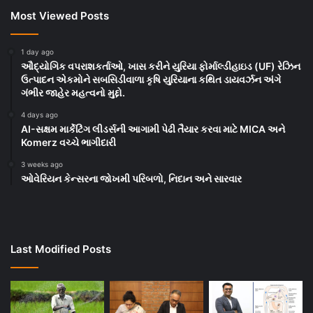
Most Viewed Posts
1 day ago
ઔદ્યોગિક વપરાશકર્તાઓ, ખાસ કરીને યુરિયા ફોર્માલ્ડીહાઇડ (UF) રેઝિન
ઉત્પાદન એકમોને સબસિડીવાળા કૃષિ યુરિયાના કથિત ડાયવર્ઝન અંગે
ગંભીર જાહેર મહત્વનો મુદ્દો.
4 days ago
AI-સક્ષમ માર્કેટિંગ લીડર્સની આગામી પેઢી તૈયાર કરવા માટે MICA અને
Komerz વચ્ચે ભાગીદારી
3 weeks ago
ઓવેરિયન કેન્સરના જોખમી પરિબળો, નિદાન અને સારવાર
Last Modified Posts