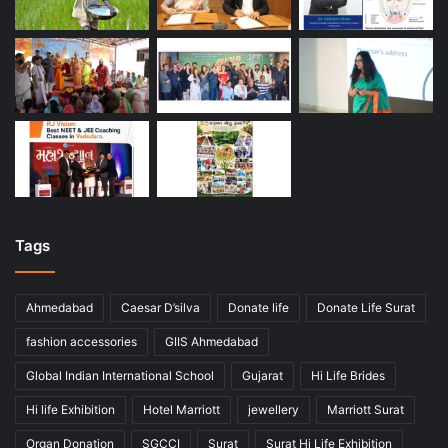
Tags
Ahmedabad
Caesar D’silva
Donate life
Donate Life Surat
fashion accessories
GIIS Ahmedabad
Global Indian International School
Gujarat
Hi Life Brides
Hi life Exhibition
Hotel Marriott
jewellery
Marriott Surat
Organ Donation
SGCCI
Surat
Surat Hi Life Exhibition