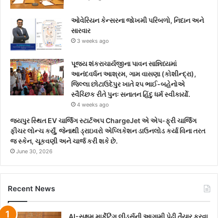
ઓવેરિયન કેન્સરના જોખમી પરિબળો, નિદાન અને
સારવાર
3 weeks ago
પૂજ્ય શંકરાચાર્યજીના પાવન સાન્નિધ્યમાં
આનંદવર્ધન આશ્રમ, ગામ વાસણા (કોશીન્દ્રા),
જિલ્લા છોટાઉદેપુર ખાતે ૨૫ ભાઈ-બહેનોએ
સ્વૈચ્છિક રીતે પુનઃ સનાતન હિંદુ ધર્મ સ્વીકાર્યો.
4 weeks ago
જયપુર સ્થિત EV ચાર્જિંગ સ્ટાર્ટઅપ ChargeJet એ એપ-ફ્રી ચાર્જિંગ
ફીચર લોન્ચ કર્યું, જેનાથી ડ્રાઇવરો એપ્લિકેશન ડાઉનલોડ કર્યા વિના તરત
જ સ્કેન, ચૂકવણી અને ચાર્જ કરી શકે છે.
June 30, 2026
Recent News
AI-સક્ષમ માર્કેટિંગ લીડર્સની આગામી પેઢી તૈયાર કરવા