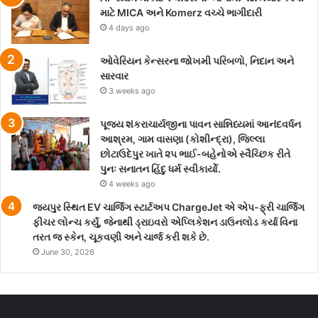
માટે MICA અને Komerz વચ્ચે ભાગીદારી
4 days ago
ઓવેરિયન કેન્સરના જોખમી પરિબળો, નિદાન અને
સારવાર
3 weeks ago
પૂજ્ય શંકરાચાર્યજીના પાવન સાન્નિધ્યમાં આનંદવર્ધન
આશ્રમ, ગામ વાસણા (કોશીન્દ્રા), જિલ્લા
છોટાઉદેપુર ખાતે ૨૫ ભાઈ-બહેનોએ સ્વૈચ્છિક રીતે
પુનઃ સનાતન હિંદુ ધર્મ સ્વીકાર્યો.
4 weeks ago
જયપુર સ્થિત EV ચાર્જિંગ સ્ટાર્ટઅપ ChargeJet એ એપ-ફ્રી ચાર્જિંગ
ફીચર લોન્ચ કર્યું, જેનાથી ડ્રાઇવરો એપ્લિકેશન ડાઉનલોડ કર્યા વિના
તરત જ સ્કેન, ચૂકવણી અને ચાર્જ કરી શકે છે.
June 30, 2026