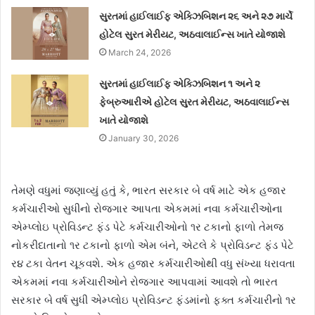
સુરતમાં હાઈલાઈફ એક્ઝિબિશન ૨૬ અને ૨૭ માર્ચે
હોટેલ સુરત મેરીયટ, અઠવાલાઈન્સ ખાતે યોજાશે
March 24, 2026
સુરતમાં હાઈલાઈફ એક્ઝિબિશન ૧ અને ૨
ફેબ્રુઆરીએ હોટેલ સુરત મેરીયટ, અઠવાલાઈન્સ
ખાતે યોજાશે
January 30, 2026
તેમણે વધુમાં જણાવ્યું હતું કે, ભારત સરકાર બે વર્ષ માટે એક હજાર
કર્મચારીઓ સુધીનો રોજગાર આપતા એકમમાં નવા કર્મચારીઓના
એમ્પ્લોઇ પ્રોવિડન્ટ ફંડ પેટે કર્મચારીઓનો ૧ર ટકાનો ફાળો તેમજ
નોકરીદાતાનો ૧ર ટકાનો ફાળો એમ બંને, એટલે કે પ્રોવિડન્ટ ફંડ પેટે
ર૪ ટકા વેતન ચૂકવશે. એક હજાર કર્મચારીઓથી વધુ સંખ્યા ધરાવતા
એકમમાં નવા કર્મચારીઓને રોજગાર આપવામાં આવશે તો ભારત
સરકાર બે વર્ષ સુધી એમ્પ્લોઇ પ્રોવિડન્ટ ફંડમાંનો ફક્ત કર્મચારીનો ૧ર