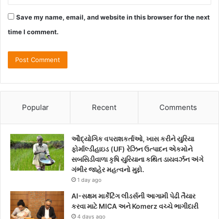
Save my name, email, and website in this browser for the next
time I comment.
Popular
Recent
Comments
ઔદ્યોગિક વપરાશકર્તાઓ, ખાસ કરીને યુરિયા
ફોર્માલ્ડીહાઇડ (UF) રેઝિન ઉત્પાદન એકમોને
સબસિડીવાળા કૃષિ યુરિયાના કથિત ડાયવર્ઝન અંગે
ગંભીર જાહેર મહત્વનો મુદ્દો.
1 day ago
AI-સક્ષમ માર્કેટિંગ લીડર્સની આગામી પેઢી તૈયાર
કરવા માટે MICA અને Komerz વચ્ચે ભાગીદારી
4 days ago