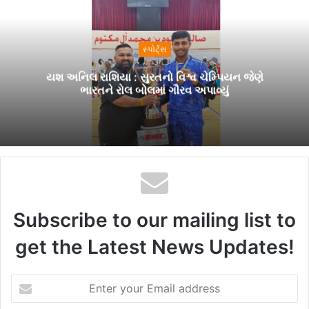
સ્પોર્ટ્સ
યશ અનિલ રાશિયા : સુરતનો વિશ્વ ચેમ્પિયન જેણે
ભારતને રોલ બોલમાં ગૌરવ અપાવ્યું
Subscribe to our mailing list to
get the Latest News Updates!
E
n