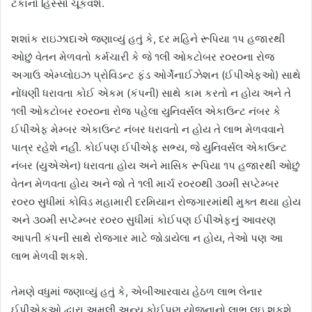
ટકાનો હિસ્સો ચૂકવશે.
શશાંક રાઇઝાદાએ જણાવ્યું હતું કે, દર મહિને રૂપિયા ૧પ હજારથી
ઓછું વેતન મેળવતો કર્મચારી કે જે ૧લી ઓકટોબર ર૦ર૦ના રોજ
અગાઉ એમ્પ્લોઇઝ પ્રોવિડન્ટ ફંડ ઓર્ગેનાઈઝેશન (ઈપીએફઓ) સાથે
નોંધણી ધરાવતા કોઈ એકમ (કંપની) સાથે કામ કરતો ન હોય અને તે
૧લી ઓકટોબર ર૦ર૦ના રોજ પહેલા યુનિવર્સલ એકાઉન્ટ નંબર કે
ઈપીએફ મેમ્બર એકાઉન્ટ નંબર ધરાવતો ન હોય તે લાભ મેળવવાને
પાત્ર રહેશે નહીં. કોઈપણ ઈપીએફ સભ્ય, જે યુનિવર્સલ એકાઉન્ટ
નંબર (યુએએન) ધરાવતા હોય અને માસિક રૂપિયા ૧પ હજારથી ઓછું
વેતન મેળવતા હોય અને જો તે ૧લી માર્ચ ર૦ર૦થી ૩૦મી સપ્ટેમ્બર
ર૦ર૦ સુધીમાં કોવિડ મહામારી દરમિયાન રોજગારમાંથી મુક્ત થયા હોય
અને ૩૦મી સપ્ટેમ્બર ર૦ર૦ સુધીમાં કોઈપણ ઈપીએફનું આવરણ
આપતી કંપની સાથે રોજગાર માટે જોડાયેલા ન હોય, તેઓ પણ આ
લાભ મેળવી શકશે.
તેમણે વધુમાં જણાવ્યું હતું કે, એબીઆરવાય હેઠળ લાભ લેનાર
ઈપીએફઓ દ્વારા અમલી અન્ય કોઈપણ યોજનાનો લાભ લઇ શકશે