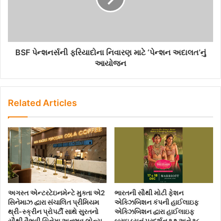
BSF પેન્શનર્સની ફરિયાદોના નિવારણ માટે ‘પેન્શન અદાલત’નું
આયોજન
Related Articles
અગસ્ત એન્ટરટેઇનમેન્ટે મુક્તા એ2
ભારતની સૌથી મોટી ફેશન
સિનેમાઝ દ્વારા સંચાલિત પ્રીમિયમ
એક્ઝિબિશન કંપની હાઈલાઇફ
થ્રી-સ્ક્રીન પ્રોપર્ટી સાથે સુરતનો
એક્ઝિબિશન દ્વારા હાઈલાઇફ
સૌથી વૈભવી સિનેમા અનુભવ લોન્ચ
બ્રાઇડ્સનું પ્રદર્શન ૧૭ અને ૧૮