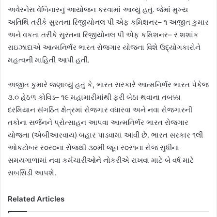
અવેરનેસ વેબિનારનું આયોજન કરવામાં આવ્યું હતું. જેમાં મુખ્ય
અતિથિ તરીકે સુરતના રિજીયોનલ પી એફ કમિશનર– ૧ અજીત કુમાર
અને વકતા તરીકે સુરતના રિજીયોનલ પી એફ કમિશનર– ર શશાંક
રાઇઝાદાએ આત્મનિર્ભર ભારત રોજગાર યોજના વિશે ઉદ્યોગકારોને
મહત્વની માહિતી આપી હતી.
અજીત કુમારે જણાવ્યું હતું કે, ભારત સરકારે આત્મનિર્ભર ભારત પેકેજ
૩.૦ હેઠળ કોવિડ– ૧૯ મહામારીમાંથી ફરી બેઠા થવાના તબક્કા
દરમિયાન સંગઠિત ક્ષેત્રમાં રોજગાર વધારવા અને નવા રોજગારની
તકોના સર્જનને પ્રોત્સાહન આપવા આત્મનિર્ભર ભારત રોજગાર
યોજના (એબીઆરવાય) બહાર પાડવામાં આવી છે. ભારત સરકાર ૧લી
ઓકટોબર ર૦ર૦ના રોજથી ૩૦મી જૂન ર૦ર૧ના રોજ સુધીના
સમયગાળામાં નવા કર્મચારીઓને નોકરીએ રાખવા માટે બે વર્ષ માટે
સબસિડી આપશે.
Related Articles