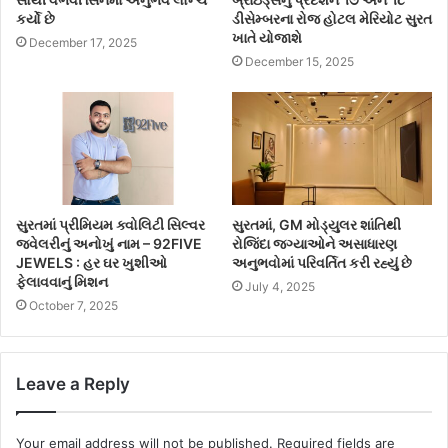
કર્યો છે
ડીસેમ્બરના રોજ હોટલ મેરિયોટ સુરત
ખાતે યોજાશે
December 17, 2025
December 15, 2025
સુરતમાં પ્રીમિયમ ક્વોલિટી સિલ્વર
સુરતમાં, GM મોડ્યુલર શાંતિથી
જ્વેલરીનું અનોખું નામ – 92FIVE
રોજિંદા જગ્યાઓને અસાધારણ
JEWELS : હર ઘર ખુશીઓ
અનુભવોમાં પરિવર્તિત કરી રહ્યું છે
ફેલાવવાનું મિશન
July 4, 2025
October 7, 2025
Leave a Reply
Your email address will not be published.
Required fields are