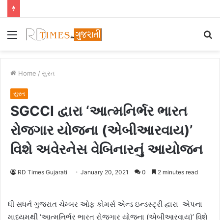
Menu
S
fo
Home
/
સુરત
સુરત
SGCCI દ્વારા ‘આત્મનિર્ભર ભારત
રોજગાર યોજના (એબીઆરવાય)’
વિશે અવેરનેસ વેબિનારનું આયોજન
RD Times Gujarati
January 20, 2021
0
2 minutes read
ધી સધર્ન ગુજરાત ચેમ્બર ઓફ કોમર્સ એન્ડ ઇન્ડસ્ટ્રી દ્વારા એપના
માધ્યમથી ‘આત્મનિર્ભર ભારત રોજગાર યોજના (એબીઆરવાય)’ વિશે