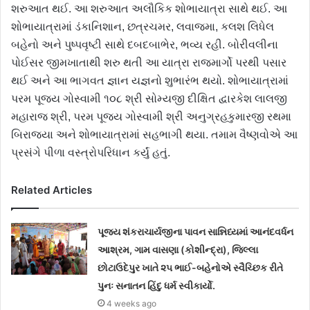
શરુઆત થઈ. આ શરુઆત અલૌકિક શોભાયાત્રા સાથે થઈ. આ
શોભાયાત્રામાં ડંકાનિશાન, છત્રચમર, લવાજમા, કલશ લિધેલ
બહેનો અને પુષ્પવૃષ્ટી સાથે દબદબાભેર, ભવ્ય રહી. બોરીવલીના
પોઈસર જીમખાતાથી શરુ થતી આ યાત્રા રાજમાર્ગો પરથી પસાર
થઈ અને આ ભાગવત જ્ઞાન યજ્ઞનો શુભારંભ થયો. શોભાયાત્રામાં
પરમ પૂજ્ય ગોસ્વામી ૧૦૮ શ્રી સોમ્યજી દીક્ષિત દ્વારકેશ લાલજી
મહારાજ શ્રી, પરમ પૂજ્ય ગોસ્વામી શ્રી અનુગ્રહકુમારજી રથમા
બિરાજ્યા અને શોભાયાત્રામાં સહભાગી થયા. તમામ વૈષ્ણવોએ આ
પ્રસંગે પીળા વસ્ત્રોપરિધાન કર્યું હતું.
Related Articles
પૂજ્ય શંકરાચાર્યજીના પાવન સાન્નિધ્યમાં આનંદવર્ધન
આશ્રમ, ગામ વાસણા (કોશીન્દ્રા), જિલ્લા
છોટાઉદેપુર ખાતે ૨૫ ભાઈ-બહેનોએ સ્વૈચ્છિક રીતે
પુનઃ સનાતન હિંદુ ધર્મ સ્વીકાર્યો.
4 weeks ago