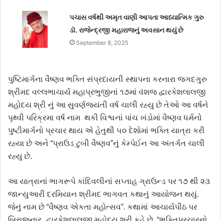
પચાસ વર્ષથી અમૃત વાણી આપતા આધ્યાત્મિક ગુરુ
ડૉ. રાજેન્દ્રજી મહારાજનું અવસાન થયું છે
September 8, 2025
પુષ્ટિમાર્ગના વૈષ્ણવ ભક્તિ સંપ્રદાયની સ્થાપના કરનારા જગદગુરુ
શ્રીમદ વલ્લભાચાર્ય મહાપ્રભુજીનાં ૧૭માં વંશજ દ્વારકેશલાલજી
મહોદય શ્રી નું આ સુવર્ણજયંતી વર્ષ ચાલી રહ્યુ છે તેઓ આ વર્ષને
પૃથ્વી પરિક્રમા વર્ષ નામ થકી વિશ્વનાં પાંચ ખંડોમાં વૈષ્ણવ ધર્મનો
પુષ્ટીમાર્ગનો પ્રચાર થાય એ હેતુથી ૫૦ દેશોમાં ભક્તિ યાત્રા કરી
રહ્યા છે અને “પ્રાઉડ ટુબી વૈષ્ણવ”નું કેમ્પેઈન આ અંતર્ગત ચાલી
રહ્યુ છે.
આ યાત્રાનાં ભાગરૂપે કાંદિવલીનાં સપ્તાહ ગ્રાઉન્ડ પર ૧૭ થી ૨૩
જાન્યુઆરી દરમિયાન શ્રીમદ ભાગવત કથાનું આયોજન થયું.
જેનું નામ છે “વૈષ્ણવ એકતા મહોત્સવ”. કથામાં આચાર્યપીઠ પર
બિરાજનાર દ્વારકેશલાલજી મહોદય શ્રી કહે છે, “ભક્તિપ્રચારનો