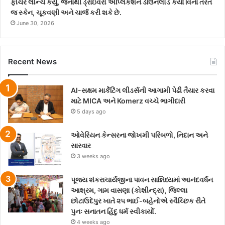
ફીચર લોન્ચ કર્યું, જેનાથી ડ્રાઇવરો એપ્લિકેશન ડાઉનલોડ કર્યા વિના તરત
જ સ્કેન, ચૂકવણી અને ચાર્જ કરી શકે છે.
June 30, 2026
Recent News
AI-સક્ષમ માર્કેટિંગ લીડર્સની આગામી પેઢી તૈયાર કરવા
માટે MICA અને Komerz વચ્ચે ભાગીદારી
5 days ago
ઓવેરિયન કેન્સરના જોખમી પરિબળો, નિદાન અને
સારવાર
3 weeks ago
પૂજ્ય શંકરાચાર્યજીના પાવન સાન્નિધ્યમાં આનંદવર્ધન
આશ્રમ, ગામ વાસણા (કોશીન્દ્રા), જિલ્લા
છોટાઉદેપુર ખાતે ૨૫ ભાઈ-બહેનોએ સ્વૈચ્છિક રીતે
પુનઃ સનાતન હિંદુ ધર્મ સ્વીકાર્યો.
4 weeks ago