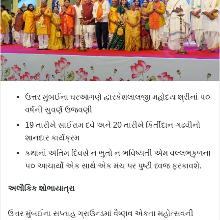
ઉત્તર મુંબઈના ઘરઆંગણે દ્વારકેશલાલજી મહોદય શ્રીનાં ૫૦
વર્ષની સુવર્ણ ઉજવણી
19 તારીખે સાઈરામ દવે અને 20 તારીખે કિર્તીદાન ગઢવીનો
શાનદાર કાર્યક્રમ
કથાનાં અંતિમ દિવસે ન ભુતો ન ભવિષ્યતી એમ વલ્લભકુળના
૫૦ આચાર્યો એક સાથે એક મંચ પર પુષ્ટી ધ્વજ ફરકાવશે.
અલૌકિક
શોભાયાત્રા
ઉત્તર મુંબઈના સપ્તાહ ગ્રાઉન્ડમાં વૈષ્ણવ એકતા મહોત્સવની