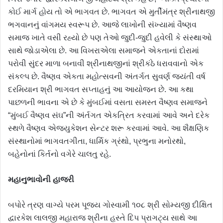
કોઈ માર્ગ હોય તો એ ભાગવત છે. ભાગવત એ મુર્તીમંત્ર શ્રીનાથજી
ભગવાનનું વાંગમય સ્વરૂપ છે. આજે લાખોની સંખ્યામાં વૈષ્ણવ
સમાજ ખાતે વસી રહ્યો છે પણ તેઓ જુદી-જુદી હવેલી કે સંસ્થાઓ
સાથે જોડાએલા છે. આ વિખરાએલા સમાજને એકતાનાં દોરામાં
પરોવી સુંદર માળા બનાવી શ્રીનાથજીનાં શ્રીકંઠે ધરાવવાનો એક
સંકલ્પ છે. વૈષ્ણવ એકતા મહોત્સવની અંતર્ગત સુવર્ણ જયંતી વર્ષ
દરમિયાન શ્રી ભાગવત સપ્તાહનું આ આયોજન છે. આ કથા
પાછળની ભાવના એ છે કે મુંબઈમાં વસતા સમસ્ત વૈષ્ણવ સમાજને
“મુંબઈ વૈષ્ણવ સંઘ”ની અંર્તગત એકત્રિત કરવામાં આવે અને દરેક
સ્થળે વૈષ્ણવ એજ્યુકેશન સેન્ટર શરૂ કરવામાં આવે. આ શૈક્ષણિક
સંસ્થાનોમાં ભાગવતગીતા, ધાર્મિક ગ્રંથો, પ્રભુના મનોરથો,
બહેનોનાં કિર્તનો વગેરે ચાલતુ રહે.
મહાનુભાવોની
હાજરી
બપોરે ત્રણ વાગ્યે પરમ પૂજ્ય ગોસ્વામી ૧૦૮ શ્રી સોમ્યજી દીક્ષિત
દ્વારકેશ લાલજી મહારાજ શ્રીના હસ્તે દિપ પ્રાગટ્ય સાથે આ