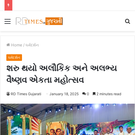
Menu
S
fo
Home
/
ધર્મદર્શન
ધર્મદર્શન
શરુ થયો અલૌકિક અને અલભ્ય
વૈષ્ણવ એકતા મહોત્સવ
RD Times Gujarati
January 18, 2025
0
2 minutes read