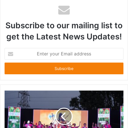
Subscribe to our mailing list to
get the Latest News Updates!
E
n
t
e
r
y
o
u
r
E
m
a
i