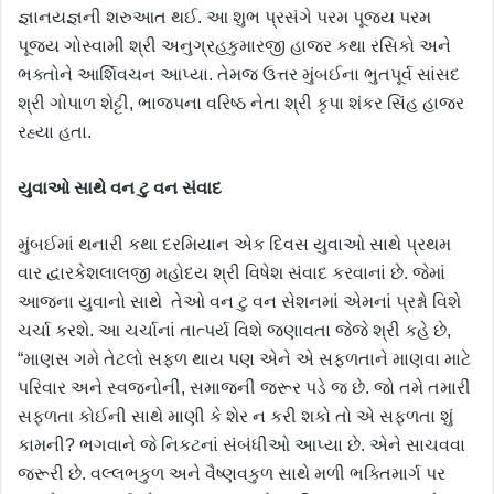
જ્ઞાનયજ્ઞની શરુઆત થઈ. આ શુભ પ્રસંગે પરમ પૂજ્ય પરમ
પૂજ્ય ગોસ્વામી શ્રી અનુગ્રહકુમારજી હાજર કથા રસિકો અને
ભક્તોને આર્શિવચન આપ્યા. તેમજ ઉત્તર મુંબઈના ભુતપૂર્વ સાંસદ
શ્રી ગોપાળ શેટ્ટી, ભાજપના વરિષ્ઠ નેતા શ્રી કૃપા શંકર સિંહ હાજર
રહ્યા હતા.
યુવાઓ
સાથે
વન
ટુ
વન
સંવાદ
મુંબઈમાં થનારી કથા દરમિયાન એક દિવસ યુવાઓ સાથે પ્રથમ
વાર દ્વારકેશલાલજી મહોદય શ્રી વિષેશ સંવાદ કરવાનાં છે. જેમાં
આજના યુવાનો સાથે તેઓ વન ટુ વન સેશનમાં એમનાં પ્રશ્નો વિશે
ચર્ચા કરશે. આ ચર્ચાનાં તાત્પર્ય વિશે જણાવતા જેજે શ્રી કહે છે,
“માણસ ગમે તેટલો સફળ થાય પણ એને એ સફળતાને માણવા માટે
પરિવાર અને સ્વજનોની, સમાજની જરૂર પડે જ છે. જો તમે તમારી
સફળતા કોઈની સાથે માણી કે શેર ન કરી શકો તો એ સફળતા શું
કામની? ભગવાને જે નિકટનાં સંબંધીઓ આપ્યા છે. એને સાચવવા
જરૂરી છે. વલ્લભકુળ અને વૈષ્ણવકુળ સાથે મળી ભક્તિમાર્ગ પર