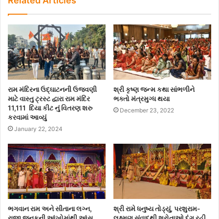
Related Articles
રામ મંદિરના ઉદ્ઘાટનની ઉજવણી
શ્રી કૃષ્ણ જન્મ કથા સાંભળીને
માટે વાસ્તુ ટ્રસ્ટ દ્વારા રામ મંદિર
ભક્તો મંત્રમુગ્ધ થયા
11,111 દિયા કીટ નું વિતરણ શરુ
December 23, 2022
કરવામાં આવ્યું
January 22, 2024
ભગવાન રામ અને સીતાના લગ્ન,
શ્રી રામે ધનુષ્ય તોડ્યું, પરશુરામ-
રાજા જનકની આંખોમાંથી આંસુ
લક્ષ્મણ સંવાદથી શ્રોતાઓ દંગ રહી