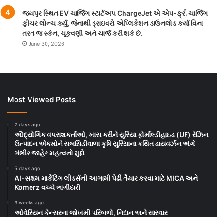
જયપુર સ્થિત EV ચાર્જિંગ સ્ટાર્ટઅપ ChargeJet એ એપ-ફ્રી ચાર્જિંગ
ફીચર લોન્ચ કર્યું, જેનાથી ડ્રાઇવરો એપ્લિકેશન ડાઉનલોડ કર્યા વિના
તરત જ સ્કેન, ચૂકવણી અને ચાર્જ કરી શકે છે.
June 30, 2026
Most Viewed Posts
2 days ago
ઔદ્યોગિક વપરાશકર્તાઓ, ખાસ કરીને યુરિયા ફોર્માલ્ડીહાઇડ (UF) રેઝિન
ઉત્પાદન એકમોને સબસિડીવાળા કૃષિ યુરિયાના કથિત ડાયવર્ઝન અંગે
ગંભીર જાહેર મહત્વનો મુદ્દો.
5 days ago
AI-સક્ષમ માર્કેટિંગ લીડર્સની આગામી પેઢી તૈયાર કરવા માટે MICA અને
Komerz વચ્ચે ભાગીદારી
3 weeks ago
ઓવેરિયન કેન્સરના જોખમી પરિબળો, નિદાન અને સારવાર