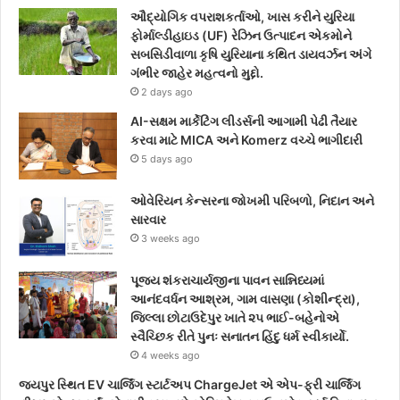
ઔદ્યોગિક વપરાશકર્તાઓ, ખાસ કરીને યુરિયા
ફોર્માલ્ડીહાઇડ (UF) રેઝિન ઉત્પાદન એકમોને
સબસિડીવાળા કૃષિ યુરિયાના કથિત ડાયવર્ઝન અંગે
ગંભીર જાહેર મહત્વનો મુદ્દો.
2 days ago
AI-સક્ષમ માર્કેટિંગ લીડર્સની આગામી પેઢી તૈયાર
કરવા માટે MICA અને Komerz વચ્ચે ભાગીદારી
5 days ago
ઓવેરિયન કેન્સરના જોખમી પરિબળો, નિદાન અને
સારવાર
3 weeks ago
પૂજ્ય શંકરાચાર્યજીના પાવન સાન્નિધ્યમાં
આનંદવર્ધન આશ્રમ, ગામ વાસણા (કોશીન્દ્રા),
જિલ્લા છોટાઉદેપુર ખાતે ૨૫ ભાઈ-બહેનોએ
સ્વૈચ્છિક રીતે પુનઃ સનાતન હિંદુ ધર્મ સ્વીકાર્યો.
4 weeks ago
જયપુર સ્થિત EV ચાર્જિંગ સ્ટાર્ટઅપ ChargeJet એ એપ-ફ્રી ચાર્જિંગ