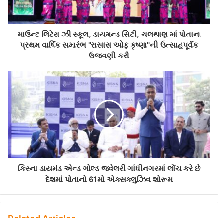
l
a
d
d
માઉન્ટ લિટેરા ઝી સ્કૂલ, ડાયમન્ડ સિટી, ચલથાણ માં પોતાના
r
પ્રથમ વાર્ષિક સમારંભ "રાસાસ ઓફ કૃષ્ણા"ની ઉત્સાહપૂર્વક
e
ઉજવણી કરી
s
s
કિસ્ના ડાયમંડ એન્ડ ગોલ્ડ જ્વેલરી ગાંધીનગરમાં લોંચ કરે છે
દેશમાં પોતાનો 61મો એક્સક્લુઝિવ શોરૂમ