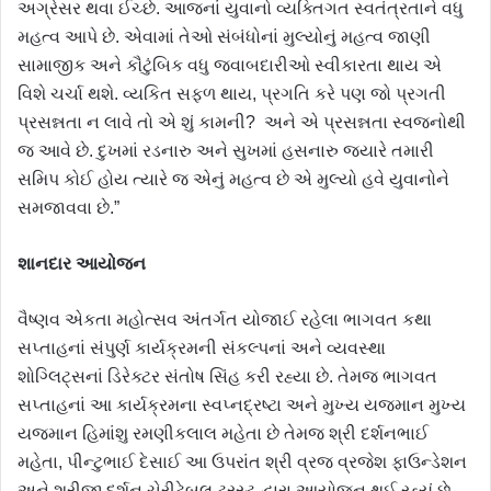
અગ્રેસર થવા ઈચ્છે. આજનાં યુવાનો વ્યક્તિગત સ્વતંત્રતાને વધુ
મહત્વ આપે છે. એવામાં તેઓ સંબંધોનાં મુલ્યોનું મહત્વ જાણી
સામાજીક અને કૌટુંબિક વધુ જવાબદારીઓ સ્વીકારતા થાય એ
વિશે ચર્ચા થશે. વ્યકિત સફળ થાય, પ્રગતિ કરે પણ જો પ્રગતી
પ્રસન્નતા ન લાવે તો એ શું કામની? અને એ પ્રસન્નતા સ્વજનોથી
જ આવે છે. દુખમાં રડનારુ અને સુખમાં હસનારુ જ્યારે તમારી
સમિપ કોઈ હોય ત્યારે જ એનું મહત્વ છે એ મુલ્યો હવે યુવાનોને
સમજાવવા છે.”
શાનદાર
આયોજન
વૈષ્ણવ એકતા મહોત્સવ અંતર્ગત યોજાઈ રહેલા ભાગવત કથા
સપ્તાહનાં સંપુર્ણ કાર્યક્રમની સંકલ્પનાં અને વ્યવસ્થા
શોગ્લિટ્સનાં ડિરેક્ટર સંતોષ સિંહ કરી રહ્યા છે. તેમજ ભાગવત
સપ્તાહનાં આ કાર્યક્રમના સ્વપ્નદ્રષ્ટા અને મુખ્ય યજમાન મુખ્ય
યજમાન હિમાંશુ રમણીકલાલ મહેતા છે તેમજ શ્રી દર્શનભાઈ
મહેતા, પીન્ટુભાઈ દેસાઈ આ ઉપરાંત શ્રી વ્રજ વ્રજેશ ફાઉન્ડેશન
અને શ્રીજી દર્શન ચેરીટેબલ ટ્રસ્ટ દ્વારા આયોજન થઈ રહ્યું છે.