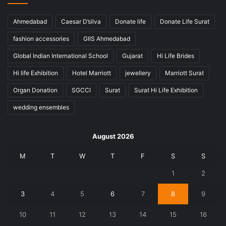
Ahmedabad
Caesar D’silva
Donate life
Donate Life Surat
fashion accessories
GIIS Ahmedabad
Global Indian International School
Gujarat
Hi Life Brides
Hi life Exhibition
Hotel Marriott
jewellery
Marriott Surat
Organ Donation
SGCCI
Surat
Surat Hi Life Exhibition
wedding ensembles
August 2026
M
T
W
T
F
S
S
1
2
3
4
5
6
7
8
9
10
11
12
13
14
15
16