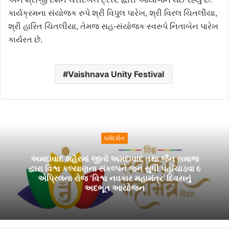
કાર્યક્રમના સંયોજક રુપે શ્રી વિપુલ પારેખ, શ્રી વિરલ ચિતલીયા,
શ્રી હારિત ચિતલીયા, તેમજ સહ-સંયોજક સ્વરુપે નિતાબેન પારેખ
કાર્યરત છે.
Vaishnava Unity Festival
ધર્મદર્શન
અમદાવાદ શહેરમાં જીતો અમદાવાદ તથા જૈન સમાજ
દ્વારા વિશ્વ કલ્યાણના સંકલ્પને જન સુધી પહોંચાડવા ૯
એપ્રિલના રોજ ‘વિશ્વ નવકાર મહામંત્ર’ દિવસનું
અદભૂત આયોજન